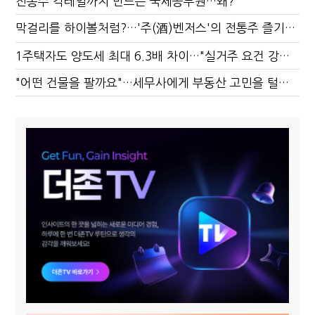
전통주 칵테일까지 만드는 국세공무원…왜?
막걸리를 하이볼처럼?…'주(酒)벤저스'의 전통주 즐기는 법
1주택자도 양도세 최대 6.3배 차이…"실거주 요건 강화하자"
"어떤 건물을 팔까요"…세무사에게 부동산 고민을 털어놓는 이유