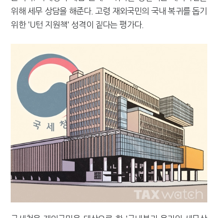
[2026 세제개편]"상속 닥치면 늦다"…가업승계 성패, 시간에 달렸다
위해 세무 상담을 해준다. 고령 재외국민의 국내 복귀를 돕기
위한 'U턴 지원책' 성격이 짙다는 평가다.