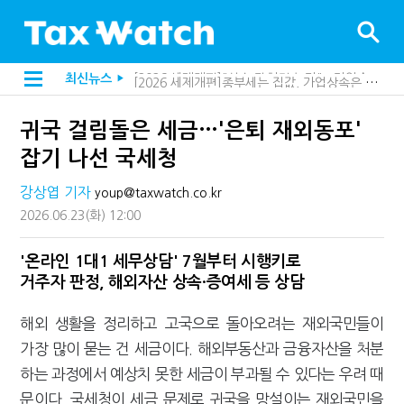
[2026 세제개편]종부세는 집값, 가업상속은 기술…납세자가 꼭 볼 5가지
최신뉴스
▶
[2026 세제개편]10년 실거주도 불안…1주택자 세 부담 어떻게 달라질까
지방재정공제회, 재정분석 수행기관 첫 선정…243개 지방정부 분석
귀국 걸림돌은 세금…'은퇴 재외동포'
[인터뷰]중앙정부 돈으로만 못 산다…지자체도 '경영'의 시대
"정상 승계까지 막을까"…전문가가 본 가업상속공제 개편 우려
잡기 나선 국세청
"3.3% 시대 끝...세무플랫폼 사업모델 흔들린다"
내 지분만 봤다간 낭패…주식 양도세 추징 부른 '3가지 실수'
강상엽 기자
youp@taxwatch.co.kr
세무법인 HKL, 조사·재산세 전문가 임종수 세무사 영입
2026.06.23
(화)
12:00
김밥엔 어떤 술 어울릴까?…국세청이 K-푸드 꺼낸 까닭
전자담배 통관, 이제 제품이 아니라 공급망을 본다
미국 301조 新관세, 다음은 '공급과잉 관세'인가
'온라인 1대1 세무상담' 7월부터 시행키로
[인터뷰]"어떤 건물을 팔까요"…세무사에게 부동산 고민을 털어놓는 이유
거주자 판정, 해외자산 상속·증여세 등 상담
"세무플랫폼 문제 해결될 것"…세무사회 진단, 왜
배달라이더 원천징수 세금 인하…환급 플랫폼 수익성 악화될까
해외 생활을 정리하고 고국으로 돌아오려는 재외국민들이
상속·증여세 조사, 이제 코인거래소까지 샅샅이 본다
가장 많이 묻는 건 세금이다. 해외부동산과 금융자산을 처분
고액자산가 더 옥죈다…해외신탁 미신고 제보에 포상금
반도체·AI로봇 국내 생산땐 세금 깎아준다
하는 과정에서 예상치 못한 세금이 부과될 수 있다는 우려 때
"오래 보유보다 오래 살아야"…1주택 세금 '실거주' 중심으로
문이다. 국세청이 세금 문제로 귀국을 망설이는 재외국민을
"10년 넘게 7급은 문제"...인사로 답한 임광현 국세청장