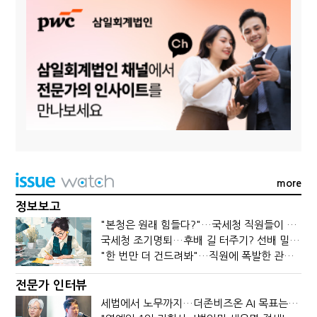
more
정보보고
"본청은 원래 힘들다?"…국세청 직원들이 떠나는 이유
국세청 조기명퇴…후배 길 터주기? 선배 밀어내기?
"한 번만 더 건드려봐"…직원에 폭발한 관세청장, 왜?
전문가 인터뷰
세법에서 노무까지…더존비즈온 AI 목표는 '전문가의 시간'