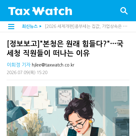
[2026 세제개편]종부세는 집값, 가업상속은 기술…납세자가 꼭 볼 5가지
최신뉴스
▶
[2026 세제개편]10년 실거주도 불안…1주택자 세 부담 어떻게 달라질까
해외 안 갔는데 긁힌 신용카드…관세청이 몇분 만에 찾아낸 비결은?
[정보보고]"본청은 원래 힘들다?"…국
전자담배 통관, 이제 제품이 아니라 공급망을 본다
[인터뷰]중앙정부 돈으로만 못 산다…지자체도 '경영'의 시대
세청 직원들이 떠나는 이유
"10년 넘게 7급은 문제"...인사로 답한 임광현 국세청장
지방재정공제회, 재정분석 수행기관 첫 선정…243개 지방정부 분석
이희정 기자
hjlee@taxwatch.co.kr
"정상 승계까지 막을까"…전문가가 본 가업상속공제 개편 우려
2026.07.09
(목)
15:20
"3.3% 시대 끝...세무플랫폼 사업모델 흔들린다"
내 지분만 봤다간 낭패…주식 양도세 추징 부른 '3가지 실수'
세무법인 HKL, 조사·재산세 전문가 임종수 세무사 영입
김밥엔 어떤 술 어울릴까?…국세청이 K-푸드 꺼낸 까닭
"세무플랫폼 문제 해결될 것"…세무사회 진단, 왜
배달라이더 원천징수 세금 인하…환급 플랫폼 수익성 악화될까
상속·증여세 조사, 이제 코인거래소까지 샅샅이 본다
고액자산가 더 옥죈다…해외신탁 미신고 제보에 포상금
반도체·AI로봇 국내 생산땐 세금 깎아준다
"오래 보유보다 오래 살아야"…1주택 세금 '실거주' 중심으로
강남이 좋다는 건 옛말…강서세무서장이 더 낫다?