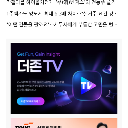
막걸리를 하이볼처럼?…'주(酒)벤저스'의 전통주 즐기는 법
1주택자도 양도세 최대 6.3배 차이…"실거주 요건 강화하자"
"어떤 건물을 팔까요"…세무사에게 부동산 고민을 털어놓는 이유