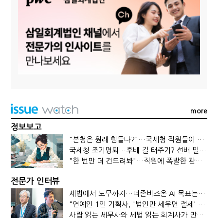
more
정보보고
"본청은 원래 힘들다?"…국세청 직원들이 떠나는 이유
국세청 조기명퇴…후배 길 터주기? 선배 밀어내기?
"한 번만 더 건드려봐"…직원에 폭발한 관세청장, 왜?
전문가 인터뷰
세법에서 노무까지…더존비즈온 AI 목표는 '전문가의 시간'
"연예인 1인 기획사, '법인만 세우면 절세' 시대 끝났다"
사람 읽는 세무사와 세법 읽는 회계사가 만나면?