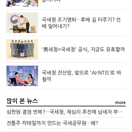
국세청 조기명퇴…후배 길 터주기? 선
배 밀어내기?
'男세청=국세청' 공식, 지금도 유효할까
국세청 전산망, 앞으로 'AI-NTIS'로 바
뀔까
많이 본 뉴스
more
심판원 결정 번복?…국세청, 재심리 추진에 납세자 부담 우려
전통주 칵테일까지 만드는 국세공무원…왜?