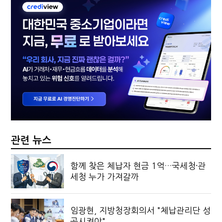
관련 뉴스
함께 찾은 체납자 현금 1억…국세청·관
세청 누가 가져갈까
임광현, 지방청장회의서 "체납관리단 성
공시켜야"