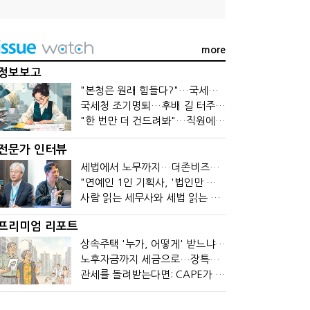
more
정보보고
"본청은 원래 힘들다?"…국세청 직원들이 떠나는 이유
국세청 조기명퇴…후배 길 터주기? 선배 밀어내기?
"한 번만 더 건드려봐"…직원에 폭발한 관세청장, 왜?
전문가 인터뷰
세법에서 노무까지…더존비즈온 AI 목표는 '전문가의 시간'
"연예인 1인 기획사, '법인만 세우면 절세' 시대 끝났다"
사람 읽는 세무사와 세법 읽는 회계사가 만나면?
프리미엄 리포트
상속주택 '누가, 어떻게' 받느냐에 따라 세금이 달라진다
노후자금까지 세금으로…장특공제 폐지가 부를 조세의 역설
관세를 돌려받는다면: CAPE가 바꾼 기업의 현금흐름