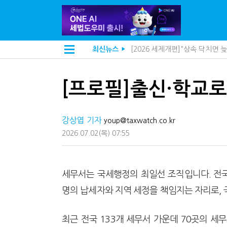
[2026 세제개편]"상속 닥치면
최신뉴스
▶
[2026 세제개편]종부세는 집값
해외 안 갔는데 긁힌 신용카드…
[2026 세제개편]10년 실거주
[프로필]출신·학교로
전자담배 통관, 이제 제품이 아
[인터뷰]중앙정부 돈으로만 못 
"10년 넘게 7급은 문제"...인
강상엽 기자
지방재정공제회, 재정분석 수행기
youp@taxwatch.co.kr
"정상 승계까지 막을까"…전문가
2026.07.02
(목)
07:55
"3.3% 시대 끝...세무플랫폼 
내 지분만 봤다간 낭패…주식 양도
세무법인 HKL, 조사·재산세 전
김밥엔 어떤 술 어울릴까?…국세
세무서는 국세행정의 최일선 조직입니다. 전국
"세무플랫폼 문제 해결될 것"…세
명의 납세자와 지역 세정을 책임지는 자리로,
배달라이더 원천징수 세금 인하
상속·증여세 조사, 이제 코인거
고액자산가 더 옥죈다…해외신탁
최근 전국 133개 세무서 가운데 70곳의 세
반도체·AI로봇 국내 생산땐 세금