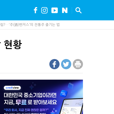
?…'주(酒)벤저스'의 전통주 즐기는 법
안…1주택자 세 부담 어떻게 달라질까
못 산다…지자체도 '경영'의 시대
가 백화점에 입점…비결은 국세청?
 현황
세, 다음은 '공급과잉 관세'인가
 진단한다…더존비즈온 'ARIX 모델' 고도화
"…가업승계 성패, 시간에 달렸다
최대 6.3배 차이…"실거주 요건 강화하자"
까요"…세무사에게 부동산 고민을 털어놓는 이유
나지 않았다…미국의 강제노동 관세 전략
 이제 코인거래소까지 샅샅이 본다
제 제품이 아니라 공급망을 본다
업상속은 기술…납세자가 꼭 볼 5가지
수 세금 인하…환급 플랫폼 수익성 악화될까
현금 1억…국세청·관세청 누가 가져갈까
에 '콕' 집는 세관 직원 정체는?
00억 공제…임광현 "무한정 혜택, 공정한가"
내 생산땐 세금 깎아준다