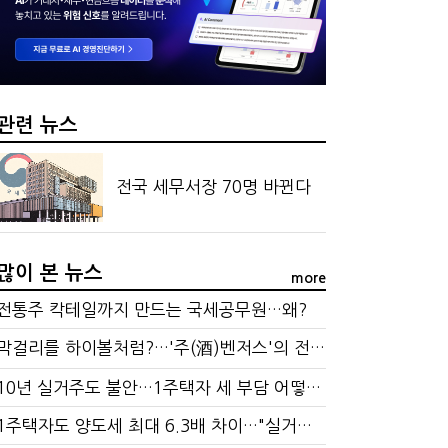
 효과…'올○스' 운영법인 폐업
 만드는 국세공무원…왜?
관련 뉴스
전국 세무서장 70명 바뀐다
많이 본 뉴스
more
전통주 칵테일까지 만드는 국세공무원…왜?
막걸리를 하이볼처럼?…'주(酒)벤저스'의 전통주 즐기는 법
10년 실거주도 불안…1주택자 세 부담 어떻게 달라질까
1주택자도 양도세 최대 6.3배 차이…"실거주 요건 강화하자"