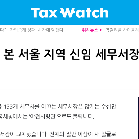
 늦다"…가업승계 성패, 시간에 달렸다
막걸리를 하이볼처럼
워치뉴스
▶
, 가업상속은 기술…납세자가 꼭 볼 5가지
10년 실거주도 불
관세청이 몇분 만에 찾아낸 비결은?
중앙정부 돈으로만 
도 불안…1주택자 세 부담 어떻게 달라질까
영세 전통주 업체
 본 서울 지역 신임 세무서장
니라 공급망을 본다
미국 301조 新관
산다…지자체도 '경영'의 시대
기업 AI 준비 수준
사로 답한 임광현 국세청장
"상속 닥치면 늦다
관 첫 선정…243개 지방정부 분석
1주택자도 양도세 
가 본 가업상속공제 개편 우려
"어떤 건물을 팔
사업모델 흔들린다"
트럼프 관세는 끝
세 추징 부른 '3가지 실수'
상속·증여세 조사,
문가 임종수 세무사 영입
전자담배 통관, 이
청이 K-푸드 꺼낸 까닭
종부세는 집값, 가
 133개 세무서를 이끄는 세무서장은 많게는 수십만
무사회 진단, 왜
배달라이더 원천징
 국세청에서는 '야전사령관'으로도 불립니다.
…환급 플랫폼 수익성 악화될까
함께 찾은 체납자 
래소까지 샅샅이 본다
수상한 업체 1분 만
 미신고 제보에 포상금
집 한 채 팔고 2
무서장이 교체됐습니다. 전체의 절반 이상이 새 얼굴로
 깎아준다
반도체·AI로봇 국