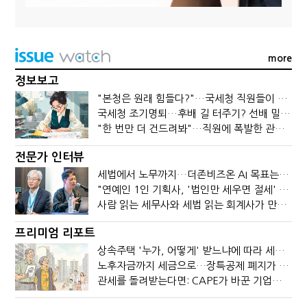
more
정보보고
"본청은 원래 힘들다?"…국세청 직원들이 떠나는 이유
국세청 조기명퇴…후배 길 터주기? 선배 밀어내기?
"한 번만 더 건드려봐"…직원에 폭발한 관세청장, 왜?
전문가 인터뷰
세법에서 노무까지…더존비즈온 AI 목표는 '전문가의 시간'
"연예인 1인 기획사, '법인만 세우면 절세' 시대 끝났다"
사람 읽는 세무사와 세법 읽는 회계사가 만나면?
프리미엄 리포트
상속주택 '누가, 어떻게' 받느냐에 따라 세금이 달라진다
노후자금까지 세금으로…장특공제 폐지가 부를 조세의 역설
관세를 돌려받는다면: CAPE가 바꾼 기업의 현금흐름