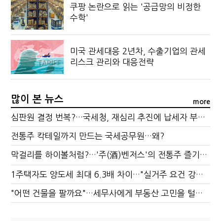
쿠팡 논란으로 읽는 '공급망의 비정한
수학'
미국 관세대응 2년차, 수출기업의 관세
리스크 관리와 대응전략
많이 본 뉴스
more
심판원 결정 번복?…국세청, 재심리 추진에 납세자 부담 우려
전통주 칵테일까지 만드는 국세공무원…왜?
막걸리를 하이볼처럼?…'주(酒)벤저스'의 전통주 즐기는 법
1주택자도 양도세 최대 6.3배 차이…"실거주 요건 강화하자"
"어떤 건물을 팔까요"…세무사에게 부동산 고민을 털어놓는 이유