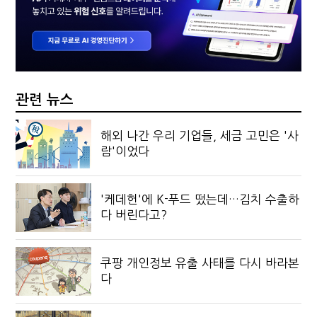
관련 뉴스
해외 나간 우리 기업들, 세금 고민은 '사
람'이었다
'케데헌'에 K-푸드 떴는데…김치 수출하
다 버린다고?
쿠팡 개인정보 유출 사태를 다시 바라본
다