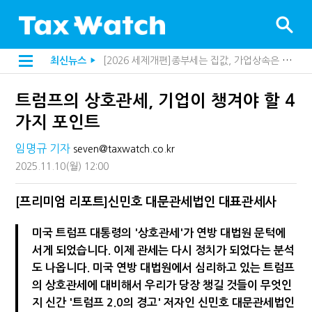
[2026 세제개편]종부세는 집값, 가업상속은 기술…납세자가 꼭 볼 5가지
최신뉴스
▶
[2026 세제개편]10년 실거주도 불안…1주택자 세 부담 어떻게 달라질까
지방재정공제회, 재정분석 수행기관 첫 선정…243개 지방정부 분석
트럼프의 상호관세, 기업이 챙겨야 할 4
[인터뷰]중앙정부 돈으로만 못 산다…지자체도 '경영'의 시대
"정상 승계까지 막을까"…전문가가 본 가업상속공제 개편 우려
가지 포인트
"3.3% 시대 끝...세무플랫폼 사업모델 흔들린다"
내 지분만 봤다간 낭패…주식 양도세 추징 부른 '3가지 실수'
임명규 기자
seven@taxwatch.co.kr
세무법인 HKL, 조사·재산세 전문가 임종수 세무사 영입
2025.11.10
(월)
12:00
김밥엔 어떤 술 어울릴까?…국세청이 K-푸드 꺼낸 까닭
전자담배 통관, 이제 제품이 아니라 공급망을 본다
미국 301조 新관세, 다음은 '공급과잉 관세'인가
[프리미엄 리포트]신민호 대문관세법인 대표관세사
[인터뷰]"어떤 건물을 팔까요"…세무사에게 부동산 고민을 털어놓는 이유
"세무플랫폼 문제 해결될 것"…세무사회 진단, 왜
미국 트럼프 대통령의 '상호관세'가 연방 대법원 문턱에
배달라이더 원천징수 세금 인하…환급 플랫폼 수익성 악화될까
서게 되었습니다. 이제 관세는 다시 정치가 되었다는 분석
상속·증여세 조사, 이제 코인거래소까지 샅샅이 본다
도 나옵니다. 미국 연방 대법원에서 심리하고 있는 트럼프
고액자산가 더 옥죈다…해외신탁 미신고 제보에 포상금
반도체·AI로봇 국내 생산땐 세금 깎아준다
의 상호관세에 대비해서 우리가 당장 챙길 것들이 무엇인
"오래 보유보다 오래 살아야"…1주택 세금 '실거주' 중심으로
지 신간 '트럼프 2.0의 경고' 저자인 신민호 대문관세법인
"10년 넘게 7급은 문제"...인사로 답한 임광현 국세청장