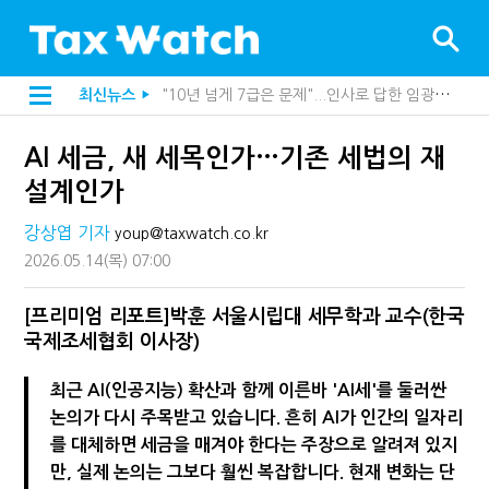
"10년 넘게 7급은 문제"...인사로 답한 임광현 국세청장
최신뉴스
▶
지방재정공제회, 재정분석 수행기관 첫 선정…243개 지방정부 분석
"정상 승계까지 막을까"…전문가가 본 가업상속공제 개편 우려
AI 세금, 새 세목인가…기존 세법의 재
"3.3% 시대 끝...세무플랫폼 사업모델 흔들린다"
내 지분만 봤다간 낭패…주식 양도세 추징 부른 '3가지 실수'
설계인가
세무법인 HKL, 조사·재산세 전문가 임종수 세무사 영입
김밥엔 어떤 술 어울릴까?…국세청이 K-푸드 꺼낸 까닭
강상엽 기자
youp@taxwatch.co.kr
"세무플랫폼 문제 해결될 것"…세무사회 진단, 왜
2026.05.14
(목)
07:00
배달라이더 원천징수 세금 인하…환급 플랫폼 수익성 악화될까
상속·증여세 조사, 이제 코인거래소까지 샅샅이 본다
고액자산가 더 옥죈다…해외신탁 미신고 제보에 포상금
[프리미엄 리포트]박훈 서울시립대 세무학과 교수(한국
반도체·AI로봇 국내 생산땐 세금 깎아준다
국제조세협회 이사장)
"오래 보유보다 오래 살아야"…1주택 세금 '실거주' 중심으로
강남이 좋다는 건 옛말…강서세무서장이 더 낫다?
최근 AI(인공지능) 확산과 함께 이른바 'AI세'를 둘러싼
[2026 세제개편]"상속 닥치면 늦다"…가업승계 성패, 시간에 달렸다
논의가 다시 주목받고 있습니다. 흔히 AI가 인간의 일자리
[2026 세제개편]종부세는 집값, 가업상속은 기술…납세자가 꼭 볼 5가지
해외 안 갔는데 긁힌 신용카드…관세청이 몇분 만에 찾아낸 비결은?
를 대체하면 세금을 매겨야 한다는 주장으로 알려져 있지
[2026 세제개편]10년 실거주도 불안…1주택자 세 부담 어떻게 달라질까
만, 실제 논의는 그보다 훨씬 복잡합니다. 현재 변화는 단
전자담배 통관, 이제 제품이 아니라 공급망을 본다