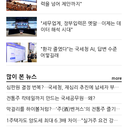
력을 넘어 제안까지"
"세무업계, 장부입력은 옛말…이제는 데
이터 해석 시대"
"환각 줄였다"는 국세청 AI, 답변 수준
어떻길래
많이 본 뉴스
more
심판원 결정 번복?…국세청, 재심리 추진에 납세자 부담 우려
전통주 칵테일까지 만드는 국세공무원…왜?
막걸리를 하이볼처럼?…'주(酒)벤저스'의 전통주 즐기는 법
1주택자도 양도세 최대 6.3배 차이…"실거주 요건 강화하자"