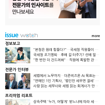
more
정보보고
"본청은 원래 힘들다?"…국세청 직원들이 떠나는 이유
국세청 조기명퇴…후배 길 터주기? 선배 밀어내기?
"한 번만 더 건드려봐"…직원에 폭발한 관세청장, 왜?
전문가 인터뷰
세법에서 노무까지…더존비즈온 AI 목표는 '전문가의 시간'
"연예인 1인 기획사, '법인만 세우면 절세' 시대 끝났다"
사람 읽는 세무사와 세법 읽는 회계사가 만나면?
프리미엄 리포트
상속주택 '누가, 어떻게' 받느냐에 따라 세금이 달라진다