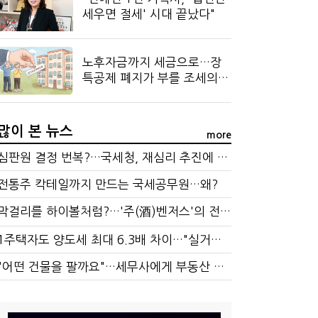
세우면 절세' 시대 끝났다"
노후자금까지 세금으로…장
특공제 폐지가 부를 조세의
역설
많이 본 뉴스
more
심판원 결정 번복?…국세청, 재심리 추진에 납세자 부담 우려
전통주 칵테일까지 만드는 국세공무원…왜?
막걸리를 하이볼처럼?…'주(酒)벤저스'의 전통주 즐기는 법
1주택자도 양도세 최대 6.3배 차이…"실거주 요건 강화하자"
"어떤 건물을 팔까요"…세무사에게 부동산 고민을 털어놓는 이유