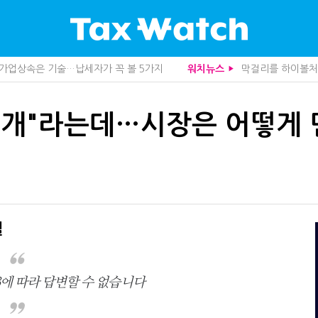
, 가업상속은 기술…납세자가 꼭 볼 5가지
막걸리를 하이볼처럼
워치뉴스
▶
도 불안…1주택자 세 부담 어떻게 달라질까
10년 실거주도 불
관세청이 몇분 만에 찾아낸 비결은?
더존비즈온, 개발 
니라 공급망을 본다
중앙정부 돈으로만 
공개"라는데…시장은 어떻게 
산다…지자체도 '경영'의 시대
영세 전통주 업체
사로 답한 임광현 국세청장
미국 301조 新관
관 첫 선정…243개 지방정부 분석
전자담배 통관, 이
가 본 가업상속공제 개편 우려
1주택자도 양도세 
사업모델 흔들린다"
"어떤 건물을 팔
세 추징 부른 '3가지 실수'
트럼프 관세는 끝
문가 임종수 세무사 영입
함께 찾은 체납자 
청이 K-푸드 꺼낸 까닭
수상한 업체 1분 만
설
무사회 진단, 왜
기업 AI 준비 수준
…환급 플랫폼 수익성 악화될까
집 한 채 팔고 2
래소까지 샅샅이 본다
상속·증여세 조사,
3에 따라 답변할 수 없습니다
 미신고 제보에 포상금
개정 세무사법 단속
 깎아준다
반도체·AI로봇 국
주택 세금 '실거주' 중심으로
배달라이더 원천징