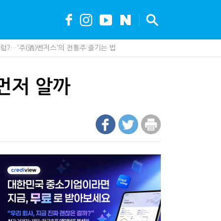
?…'주(酒)벤저스'의 전통주 즐기는 법
안…1주택자 세 부담 어떻게 달라질까
조직에 '클로드' 도입…AI 업무 전환 본격화
못 산다…지자체도 '경영'의 시대
먼저 알까
가 백화점에 입점…비결은 국세청?
세, 다음은 '공급과잉 관세'인가
제 제품이 아니라 공급망을 본다
최대 6.3배 차이…"실거주 요건 강화하자"
까요"…세무사에게 부동산 고민을 털어놓는 이유
나지 않았다…미국의 강제노동 관세 전략
현금 1억…국세청·관세청 누가 가져갈까
에 '콕' 집는 세관 직원 정체는?
 진단한다…더존비즈온 'ARIX 모델' 고도화
00억 공제…임광현 "무한정 혜택, 공정한가"
 이제 코인거래소까지 샅샅이 본다
 효과…'올○스' 운영법인 폐업
내 생산땐 세금 깎아준다
수 세금 인하…환급 플랫폼 수익성 악화될까