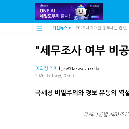
[2026 세제개편]종부세는 집값
최신뉴스
▶
[2026 세제개편]10년 실거주
해외 안 갔는데 긁힌 신용카드…
전자담배 통관, 이제 제품이 아
"세무조사 여부 비
[인터뷰]중앙정부 돈으로만 못 
"10년 넘게 7급은 문제"...인
지방재정공제회, 재정분석 수행기
이희정 기자
"정상 승계까지 막을까"…전문가
hjlee@taxwatch.co.kr
"3.3% 시대 끝...세무플랫폼 
2026.05.15
(금)
07:00
내 지분만 봤다간 낭패…주식 양도
세무법인 HKL, 조사·재산세 전
김밥엔 어떤 술 어울릴까?…국세
국세청 비밀주의와 정보 유통의 역
"세무플랫폼 문제 해결될 것"…세
배달라이더 원천징수 세금 인하
상속·증여세 조사, 이제 코인거
국세기본법 제81조1
고액자산가 더 옥죈다…해외신탁
반도체·AI로봇 국내 생산땐 세금
"오래 보유보다 오래 살아야"…1