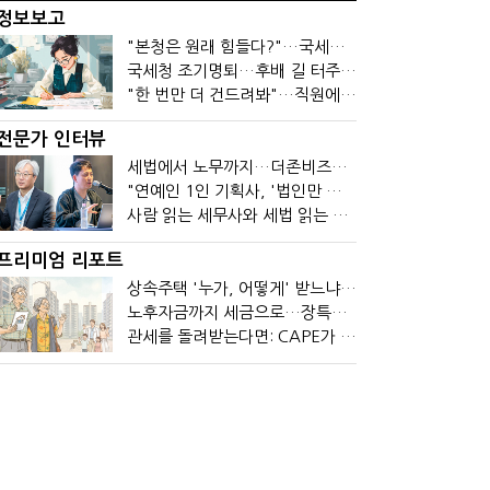
정보보고
"본청은 원래 힘들다?"…국세청 직원들이 떠나는 이유
국세청 조기명퇴…후배 길 터주기? 선배 밀어내기?
"한 번만 더 건드려봐"…직원에 폭발한 관세청장, 왜?
전문가 인터뷰
세법에서 노무까지…더존비즈온 AI 목표는 '전문가의 시간'
"연예인 1인 기획사, '법인만 세우면 절세' 시대 끝났다"
사람 읽는 세무사와 세법 읽는 회계사가 만나면?
프리미엄 리포트
상속주택 '누가, 어떻게' 받느냐에 따라 세금이 달라진다
노후자금까지 세금으로…장특공제 폐지가 부를 조세의 역설
관세를 돌려받는다면: CAPE가 바꾼 기업의 현금흐름