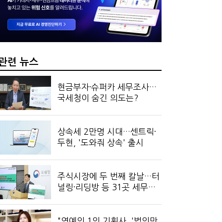
…국세청, 재심리 추진에 납세자 부담 우려
 만드는 국세공무원…왜?
관련 뉴스
현금부자·슈퍼카 세무조사…
국세청이 숨긴 의도는?
상속세 2만명 시대…센트릭·
두현, '도와줘 상속' 출시
주식시장에 두 번째 칼날…터
널링·리딩방 등 31곳 세무조
사
"연예인 1인 기획사, '법인만