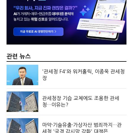
관련 뉴스
'관세청 F4'와 워커홀릭, 이종욱 관세청
장
관세청장 기습 교체에도 조용한 관세
청…이유는?
마약·기술유출·가상자산 범죄까지…관
세청 '국경 감시망 강화' 대책은