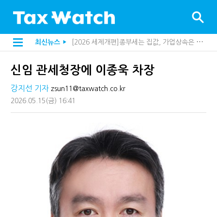
[2026 세제개편]종부세는 집값, 가업상속은 기술…납세자가 꼭 볼 5가지
최신뉴스
▶
"3.3% 시대 끝...세무플랫폼 사업모델 흔들린다"
[2026 세제개편]10년 실거주도 불안…1주택자 세 부담 어떻게 달라질까
신임 관세청장에 이종욱 차장
전자담배 통관, 이제 제품이 아니라 공급망을 본다
[인터뷰]중앙정부 돈으로만 못 산다…지자체도 '경영'의 시대
강지선 기자
미국 301조 新관세, 다음은 '공급과잉 관세'인가
zsun11@taxwatch.co.kr
[인터뷰]"어떤 건물을 팔까요"…세무사에게 부동산 고민을 털어놓는 이유
2026.05.15
(금)
16:41
[인터뷰]영세 전통주 업체가 백화점에 입점…비결은 국세청?
"정상 승계까지 막을까"…전문가가 본 가업상속공제 개편 우려
내 지분만 봤다간 낭패…주식 양도세 추징 부른 '3가지 실수'
지방재정공제회, 재정분석 수행기관 첫 선정…243개 지방정부 분석
세무법인 HKL, 조사·재산세 전문가 임종수 세무사 영입
김밥엔 어떤 술 어울릴까?…국세청이 K-푸드 꺼낸 까닭
"세무플랫폼 문제 해결될 것"…세무사회 진단, 왜
배달라이더 원천징수 세금 인하…환급 플랫폼 수익성 악화될까
상속·증여세 조사, 이제 코인거래소까지 샅샅이 본다
고액자산가 더 옥죈다…해외신탁 미신고 제보에 포상금
반도체·AI로봇 국내 생산땐 세금 깎아준다
"오래 보유보다 오래 살아야"…1주택 세금 '실거주' 중심으로