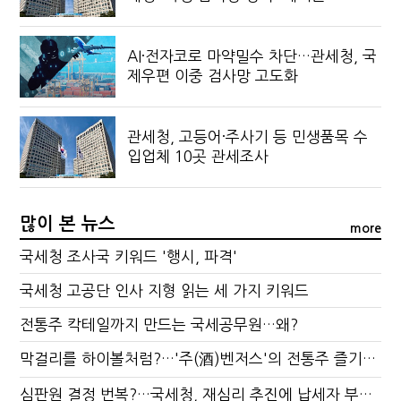
AI·전자코로 마약밀수 차단…관세청, 국
제우편 이중 검사망 고도화
관세청, 고등어·주사기 등 민생품목 수
입업체 10곳 관세조사
많이 본 뉴스
more
국세청 조사국 키워드 '행시, 파격'
국세청 고공단 인사 지형 읽는 세 가지 키워드
전통주 칵테일까지 만드는 국세공무원…왜?
막걸리를 하이볼처럼?…'주(酒)벤저스'의 전통주 즐기는 법
심판원 결정 번복?…국세청, 재심리 추진에 납세자 부담 우려