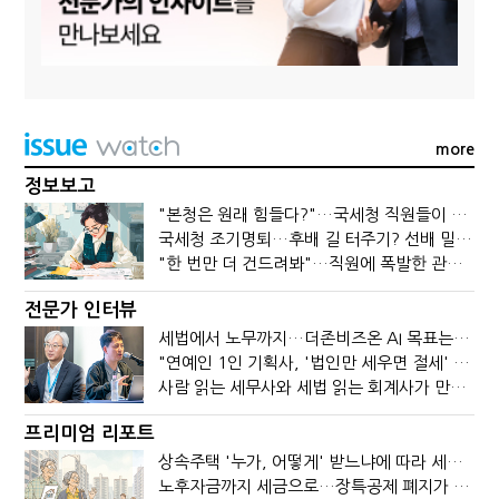
more
정보보고
"본청은 원래 힘들다?"…국세청 직원들이 떠나는 이유
국세청 조기명퇴…후배 길 터주기? 선배 밀어내기?
"한 번만 더 건드려봐"…직원에 폭발한 관세청장, 왜?
전문가 인터뷰
세법에서 노무까지…더존비즈온 AI 목표는 '전문가의 시간'
"연예인 1인 기획사, '법인만 세우면 절세' 시대 끝났다"
사람 읽는 세무사와 세법 읽는 회계사가 만나면?
프리미엄 리포트
상속주택 '누가, 어떻게' 받느냐에 따라 세금이 달라진다
노후자금까지 세금으로…장특공제 폐지가 부를 조세의 역설