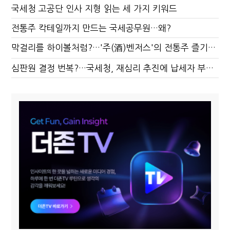
국세청 고공단 인사 지형 읽는 세 가지 키워드
전통주 칵테일까지 만드는 국세공무원…왜?
막걸리를 하이볼처럼?…'주(酒)벤저스'의 전통주 즐기는 법
심판원 결정 번복?…국세청, 재심리 추진에 납세자 부담 우려