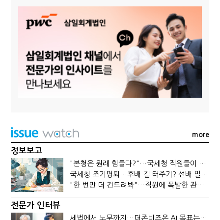
more
정보보고
"본청은 원래 힘들다?"…국세청 직원들이 떠나는 이유
국세청 조기명퇴…후배 길 터주기? 선배 밀어내기?
"한 번만 더 건드려봐"…직원에 폭발한 관세청장, 왜?
전문가 인터뷰
세법에서 노무까지…더존비즈온 AI 목표는 '전문가의 시간'