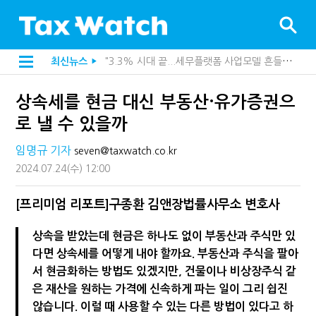
"3.3% 시대 끝...세무플랫폼 사업모델 흔들린다"
최신뉴스
▶
[2026 세제개편]10년 실거주도 불안…1주택자 세 부담 어떻게 달라질까
전자담배 통관, 이제 제품이 아니라 공급망을 본다
상속세를 현금 대신 부동산·유가증권으
[인터뷰]중앙정부 돈으로만 못 산다…지자체도 '경영'의 시대
미국 301조 新관세, 다음은 '공급과잉 관세'인가
로 낼 수 있을까
[인터뷰]"어떤 건물을 팔까요"…세무사에게 부동산 고민을 털어놓는 이유
[인터뷰]영세 전통주 업체가 백화점에 입점…비결은 국세청?
임명규 기자
seven@taxwatch.co.kr
"정상 승계까지 막을까"…전문가가 본 가업상속공제 개편 우려
2024.07.24
(수)
12:00
내 지분만 봤다간 낭패…주식 양도세 추징 부른 '3가지 실수'
지방재정공제회, 재정분석 수행기관 첫 선정…243개 지방정부 분석
세무법인 HKL, 조사·재산세 전문가 임종수 세무사 영입
[프리미엄 리포트]구종환 김앤장법률사무소 변호사
김밥엔 어떤 술 어울릴까?…국세청이 K-푸드 꺼낸 까닭
"세무플랫폼 문제 해결될 것"…세무사회 진단, 왜
상속을 받았는데 현금은 하나도 없이 부동산과 주식만 있
배달라이더 원천징수 세금 인하…환급 플랫폼 수익성 악화될까
다면 상속세를 어떻게 내야 할까요. 부동산과 주식을 팔아
상속·증여세 조사, 이제 코인거래소까지 샅샅이 본다
서 현금화하는 방법도 있겠지만, 건물이나 비상장주식 같
고액자산가 더 옥죈다…해외신탁 미신고 제보에 포상금
반도체·AI로봇 국내 생산땐 세금 깎아준다
은 재산을 원하는 가격에 신속하게 파는 일이 그리 쉽진
"오래 보유보다 오래 살아야"…1주택 세금 '실거주' 중심으로
않습니다. 이럴 때 사용할 수 있는 다른 방법이 있다고 하
[2026 세제개편]"상속 닥치면 늦다"…가업승계 성패, 시간에 달렸다