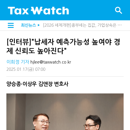
[2026 세제개편]종부세는 집값, 가업상속은 기술…납세자가 꼭 볼 5가지
최신뉴스
▶
해외 안 갔는데 긁힌 신용카드…관세청이 몇분 만에 찾아낸 비결은?
[2026 세제개편]10년 실거주도 불안…1주택자 세 부담 어떻게 달라질까
전자담배 통관, 이제 제품이 아니라 공급망을 본다
[인터뷰]"납세자 예측가능성 높여야 경
[인터뷰]중앙정부 돈으로만 못 산다…지자체도 '경영'의 시대
"10년 넘게 7급은 문제"...인사로 답한 임광현 국세청장
제 신뢰도 높아진다"
지방재정공제회, 재정분석 수행기관 첫 선정…243개 지방정부 분석
"정상 승계까지 막을까"…전문가가 본 가업상속공제 개편 우려
이희정 기자
hjlee@taxwatch.co.kr
"3.3% 시대 끝...세무플랫폼 사업모델 흔들린다"
2025.01.17
(금)
07:00
내 지분만 봤다간 낭패…주식 양도세 추징 부른 '3가지 실수'
세무법인 HKL, 조사·재산세 전문가 임종수 세무사 영입
양승종·이상우 김앤장 변호사
김밥엔 어떤 술 어울릴까?…국세청이 K-푸드 꺼낸 까닭
"세무플랫폼 문제 해결될 것"…세무사회 진단, 왜
배달라이더 원천징수 세금 인하…환급 플랫폼 수익성 악화될까
상속·증여세 조사, 이제 코인거래소까지 샅샅이 본다
고액자산가 더 옥죈다…해외신탁 미신고 제보에 포상금
반도체·AI로봇 국내 생산땐 세금 깎아준다
"오래 보유보다 오래 살아야"…1주택 세금 '실거주' 중심으로
강남이 좋다는 건 옛말…강서세무서장이 더 낫다?