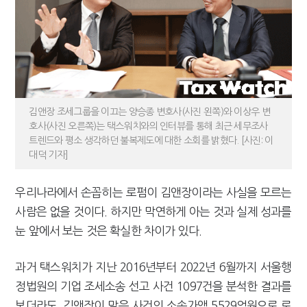
[2026 세제개편]"상속 닥치면 늦다"…가업승계 성패, 시간에 달렸다
김앤장 조세그룹을 이끄는 양승종 변호사(사진 왼쪽)와 이상우 변
호사(사진 오른쪽)는 택스워치와의 인터뷰를 통해 최근 세무조사
트렌드와 평소 생각하던 불복제도에 대한 소회를 밝혔다. [사진: 이
대덕 기자]
우리나라에서 손꼽히는 로펌이 김앤장이라는 사실을 모르는
사람은 없을 것이다. 하지만 막연하게 아는 것과 실제 성과를
눈 앞에서 보는 것은 확실한 차이가 있다.
과거 택스워치가 지난 2016년부터 2022년 6월까지 서울행
정법원의 기업 조세소송 선고 사건 1097건을 분석한 결과를
보더라도, 김앤장이 맡은 사건의 소송가액 5529억원으로 로