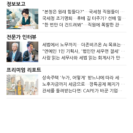
정보보고
"본청은 원래 힘들다?"…국세청 직원들이 떠나는 이유
국세청 조기명퇴…후배 길 터주기? 선배 밀어내기?
"한 번만 더 건드려봐"…직원에 폭발한 관세청장, 왜?
전문가 인터뷰
세법에서 노무까지…더존비즈온 AI 목표는 '전문가의 시간'
"연예인 1인 기획사, '법인만 세우면 절세' 시대 끝났다"
사람 읽는 세무사와 세법 읽는 회계사가 만나면?
프리미엄 리포트
상속주택 '누가, 어떻게' 받느냐에 따라 세금이 달라진다
노후자금까지 세금으로…장특공제 폐지가 부를 조세의 역설
관세를 돌려받는다면: CAPE가 바꾼 기업의 현금흐름