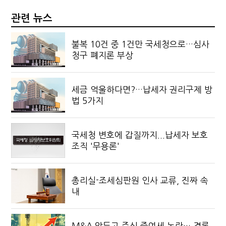
관련 뉴스
불복 10건 중 1건만 국세청으로…심사
청구 폐지론 부상
세금 억울하다면?…납세자 권리구제 방
법 5가지
국세청 변호에 갑질까지...납세자 보호
조직 '무용론'
총리실-조세심판원 인사 교류, 진짜 속
내
M&A 앞두고 주식 증여세 논란… 결론