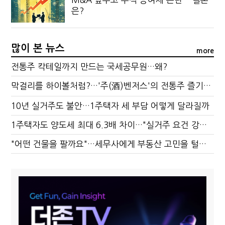
은?
많이 본 뉴스
more
전통주 칵테일까지 만드는 국세공무원…왜?
막걸리를 하이볼처럼?…'주(酒)벤저스'의 전통주 즐기는 법
10년 실거주도 불안…1주택자 세 부담 어떻게 달라질까
1주택자도 양도세 최대 6.3배 차이…"실거주 요건 강화하자"
"어떤 건물을 팔까요"…세무사에게 부동산 고민을 털어놓는 이유