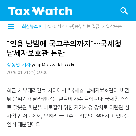
[2026 세제개편]종부세는 집값, 가업상속은 기술…납세자가 꼭 볼 5가지
최신뉴스
▶
해외 안 갔는데 긁힌 신용카드…관세청이 몇분 만에 찾아낸 비결은?
[2026 세제개편]10년 실거주도 불안…1주택자 세 부담 어떻게 달라질까
"인용 남발에 국고주의까지"…국세청
전자담배 통관, 이제 제품이 아니라 공급망을 본다
[인터뷰]중앙정부 돈으로만 못 산다…지자체도 '경영'의 시대
납세자보호관 논란
"10년 넘게 7급은 문제"...인사로 답한 임광현 국세청장
지방재정공제회, 재정분석 수행기관 첫 선정…243개 지방정부 분석
강상엽 기자
youp@taxwatch.co.kr
"정상 승계까지 막을까"…전문가가 본 가업상속공제 개편 우려
2026.01.21
(수)
09:00
"3.3% 시대 끝...세무플랫폼 사업모델 흔들린다"
내 지분만 봤다간 낭패…주식 양도세 추징 부른 '3가지 실수'
세무법인 HKL, 조사·재산세 전문가 임종수 세무사 영입
최근 세무대리인들 사이에서 "국세청 납세자보호관이 바뀐
김밥엔 어떤 술 어울릴까?…국세청이 K-푸드 꺼낸 까닭
뒤 분위기가 달라졌다"는 말들이 자주 들립니다. 국세청 스스
"세무플랫폼 문제 해결될 것"…세무사회 진단, 왜
배달라이더 원천징수 세금 인하…환급 플랫폼 수익성 악화될까
로 잘못된 처분을 바로잡기 위한 자기시정 장치로 마련된 심
상속·증여세 조사, 이제 코인거래소까지 샅샅이 본다
사청구 제도에서, 오히려 국고주의 성향이 짙어지고 있다는
고액자산가 더 옥죈다…해외신탁 미신고 제보에 포상금
반도체·AI로봇 국내 생산땐 세금 깎아준다
인식 때문인데요.
"오래 보유보다 오래 살아야"…1주택 세금 '실거주' 중심으로
강남이 좋다는 건 옛말…강서세무서장이 더 낫다?