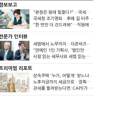
정보보고
"본청은 원래 힘들다?"…국세청 직원들이 떠나는 이유
국세청 조기명퇴…후배 길 터주기? 선배 밀어내기?
"한 번만 더 건드려봐"…직원에 폭발한 관세청장, 왜?
전문가 인터뷰
세법에서 노무까지…더존비즈온 AI 목표는 '전문가의 시간'
"연예인 1인 기획사, '법인만 세우면 절세' 시대 끝났다"
사람 읽는 세무사와 세법 읽는 회계사가 만나면?
프리미엄 리포트
상속주택 '누가, 어떻게' 받느냐에 따라 세금이 달라진다
노후자금까지 세금으로…장특공제 폐지가 부를 조세의 역설
관세를 돌려받는다면: CAPE가 바꾼 기업의 현금흐름