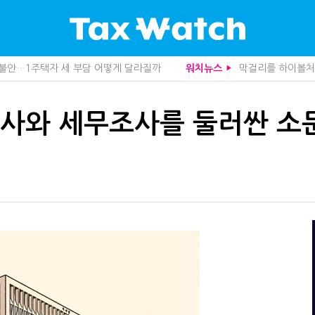
도 불안…1주택자 세 부담 어떻게 달라질까
막걸리를 하이볼처럼
워치뉴스
▶
관 첫 선정…243개 지방정부 분석
더존비즈온, 개발 
산다…지자체도 '경영'의 시대
영세 전통주 업체
가 본 가업상속공제 개편 우려
중앙정부 돈으로만 
인사와 세무조사를 둘러싼 소
사업모델 흔들린다"
10년 실거주도 불
세 추징 부른 '3가지 실수'
미국 301조 新관
문가 임종수 세무사 영입
심판원 결정 번복?
청이 K-푸드 꺼낸 까닭
1주택자도 양도세 
니라 공급망을 본다
"어떤 건물을 팔
급과잉 관세'인가
트럼프 관세는 끝
…세무사에게 부동산 고민을 털어놓는 이유
함께 찾은 체납자 
무사회 진단, 왜
수상한 업체 1분 만
…환급 플랫폼 수익성 악화될까
기업 AI 준비 수준
래소까지 샅샅이 본다
집 한 채 팔고 2
 미신고 제보에 포상금
개정 세무사법 단속
 깎아준다
상속·증여세 조사,
주택 세금 '실거주' 중심으로
반도체·AI로봇 국
사로 답한 임광현 국세청장
국세청 조사국 키워