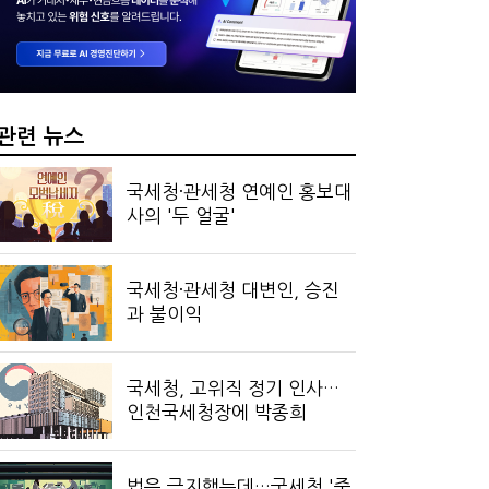
 지형 읽는 세 가지 키워드
 만드는 국세공무원…왜?
관련 뉴스
국세청·관세청 연예인 홍보대
사의 '두 얼굴'
국세청·관세청 대변인, 승진
과 불이익
국세청, 고위직 정기 인사…
인천국세청장에 박종희
법은 금지했는데…국세청 '중