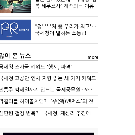
복 세무조사' 계속되는 이유
"정부부처 중 우리가 최고"…
국세청이 말하는 소통법
많이 본 뉴스
more
국세청 조사국 키워드 '행시, 파격'
국세청 고공단 인사 지형 읽는 세 가지 키워드
전통주 칵테일까지 만드는 국세공무원…왜?
막걸리를 하이볼처럼?…'주(酒)벤저스'의 전통주 즐기는 법
심판원 결정 번복?…국세청, 재심리 추진에 납세자 부담 우려