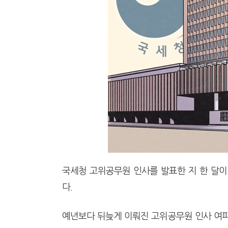
[2026 세제개편]"상속 닥치면
[2026 세제개편]종부세는 집값
국세청 고위공무원 인사를 발표한 지 한 달이
다.
예년보다 뒤늦게 이뤄진 고위공무원 인사 여파