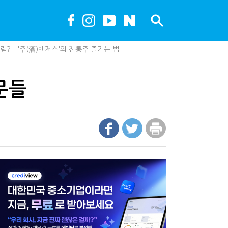
?…'주(酒)벤저스'의 전통주 즐기는 법
조직에 '클로드' 도입…AI 업무 전환 본격화
가 백화점에 입점…비결은 국세청?
못 산다…지자체도 '경영'의 시대
문들
안…1주택자 세 부담 어떻게 달라질까
세, 다음은 '공급과잉 관세'인가
…국세청, 재심리 추진에 납세자 부담 우려
최대 6.3배 차이…"실거주 요건 강화하자"
까요"…세무사에게 부동산 고민을 털어놓는 이유
나지 않았다…미국의 강제노동 관세 전략
현금 1억…국세청·관세청 누가 가져갈까
에 '콕' 집는 세관 직원 정체는?
 진단한다…더존비즈온 'ARIX 모델' 고도화
00억 공제…임광현 "무한정 혜택, 공정한가"
 효과…'올○스' 운영법인 폐업
 이제 코인거래소까지 샅샅이 본다
내 생산땐 세금 깎아준다
드 '행시, 파격'