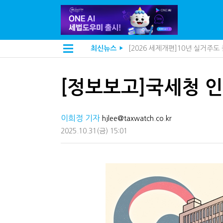
[2026 세제개편]10년 실거주
최신뉴스
▶
지방재정공제회, 재정분석 수행기
[인터뷰]중앙정부 돈으로만 못 
"정상 승계까지 막을까"…전문가
[정보보고]국세청 
"3.3% 시대 끝...세무플랫폼 
내 지분만 봤다간 낭패…주식 양도
세무법인 HKL, 조사·재산세 전
이희정 기자
김밥엔 어떤 술 어울릴까?…국세
hjlee@taxwatch.co.kr
전자담배 통관, 이제 제품이 아
2025.10.31
(금)
15:01
미국 301조 新관세, 다음은 '공
[인터뷰]"어떤 건물을 팔까요"
"세무플랫폼 문제 해결될 것"…세
배달라이더 원천징수 세금 인하
상속·증여세 조사, 이제 코인거
고액자산가 더 옥죈다…해외신탁
반도체·AI로봇 국내 생산땐 세금
"오래 보유보다 오래 살아야"…1
"10년 넘게 7급은 문제"...인