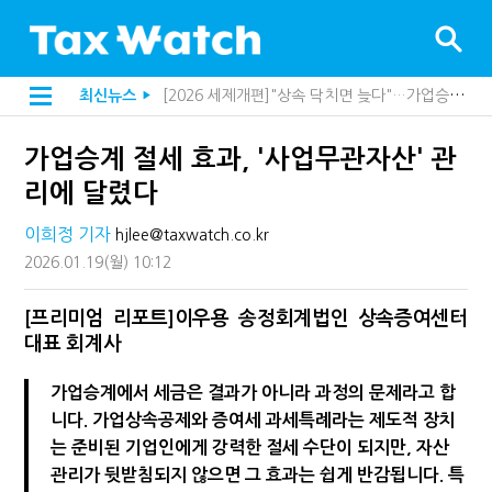
[2026 세제개편]"상속 닥치면 늦다"…가업승계 성패, 시간에 달렸다
최신뉴스
▶
[2026 세제개편]종부세는 집값, 가업상속은 기술…납세자가 꼭 볼 5가지
[2026 세제개편]10년 실거주도 불안…1주택자 세 부담 어떻게 달라질까
가업승계 절세 효과, '사업무관자산' 관
전자담배 통관, 이제 제품이 아니라 공급망을 본다
강남이 좋다는 건 옛말…강서세무서장이 더 낫다?
리에 달렸다
해외 안 갔는데 긁힌 신용카드…관세청이 몇분 만에 찾아낸 비결은?
"정상 승계까지 막을까"…전문가가 본 가업상속공제 개편 우려
이희정 기자
hjlee@taxwatch.co.kr
"3.3% 시대 끝...세무플랫폼 사업모델 흔들린다"
2026.01.19
(월)
10:12
지방재정공제회, 재정분석 수행기관 첫 선정…243개 지방정부 분석
내 지분만 봤다간 낭패…주식 양도세 추징 부른 '3가지 실수'
세무법인 HKL, 조사·재산세 전문가 임종수 세무사 영입
[프리미엄 리포트]이우용 송정회계법인 상속증여센터
김밥엔 어떤 술 어울릴까?…국세청이 K-푸드 꺼낸 까닭
대표 회계사
"세무플랫폼 문제 해결될 것"…세무사회 진단, 왜
배달라이더 원천징수 세금 인하…환급 플랫폼 수익성 악화될까
가업승계에서 세금은 결과가 아니라 과정의 문제라고 합
상속·증여세 조사, 이제 코인거래소까지 샅샅이 본다
니다. 가업상속공제와 증여세 과세특례라는 제도적 장치
고액자산가 더 옥죈다…해외신탁 미신고 제보에 포상금
는 준비된 기업인에게 강력한 절세 수단이 되지만, 자산
반도체·AI로봇 국내 생산땐 세금 깎아준다
"오래 보유보다 오래 살아야"…1주택 세금 '실거주' 중심으로
관리가 뒷받침되지 않으면 그 효과는 쉽게 반감됩니다. 특
호우 특별재난지역, 세금 납부기한 2년 연장