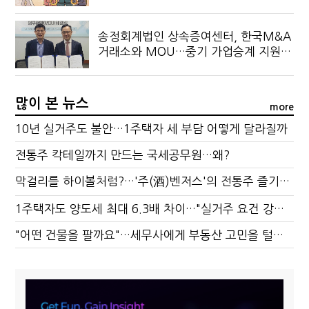
송정회계법인 상속증여센터, 한국M&A
거래소와 MOU…중기 가업승계 지원
협력
많이 본 뉴스
more
10년 실거주도 불안…1주택자 세 부담 어떻게 달라질까
전통주 칵테일까지 만드는 국세공무원…왜?
막걸리를 하이볼처럼?…'주(酒)벤저스'의 전통주 즐기는 법
1주택자도 양도세 최대 6.3배 차이…"실거주 요건 강화하자"
"어떤 건물을 팔까요"…세무사에게 부동산 고민을 털어놓는 이유