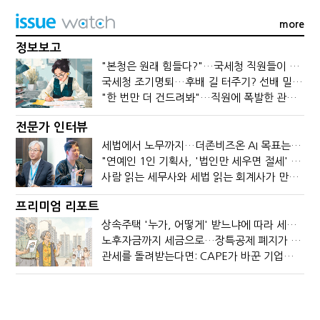
more
정보보고
"본청은 원래 힘들다?"…국세청 직원들이 떠나는 이유
국세청 조기명퇴…후배 길 터주기? 선배 밀어내기?
"한 번만 더 건드려봐"…직원에 폭발한 관세청장, 왜?
전문가 인터뷰
세법에서 노무까지…더존비즈온 AI 목표는 '전문가의 시간'
"연예인 1인 기획사, '법인만 세우면 절세' 시대 끝났다"
사람 읽는 세무사와 세법 읽는 회계사가 만나면?
프리미엄 리포트
상속주택 '누가, 어떻게' 받느냐에 따라 세금이 달라진다
노후자금까지 세금으로…장특공제 폐지가 부를 조세의 역설
관세를 돌려받는다면: CAPE가 바꾼 기업의 현금흐름