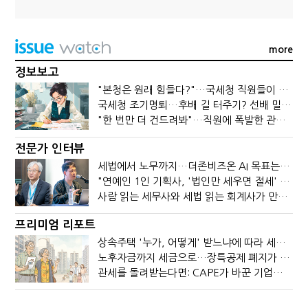
more
정보보고
"본청은 원래 힘들다?"…국세청 직원들이 떠나는 이유
국세청 조기명퇴…후배 길 터주기? 선배 밀어내기?
"한 번만 더 건드려봐"…직원에 폭발한 관세청장, 왜?
전문가 인터뷰
세법에서 노무까지…더존비즈온 AI 목표는 '전문가의 시간'
"연예인 1인 기획사, '법인만 세우면 절세' 시대 끝났다"
사람 읽는 세무사와 세법 읽는 회계사가 만나면?
프리미엄 리포트
상속주택 '누가, 어떻게' 받느냐에 따라 세금이 달라진다
노후자금까지 세금으로…장특공제 폐지가 부를 조세의 역설
관세를 돌려받는다면: CAPE가 바꾼 기업의 현금흐름