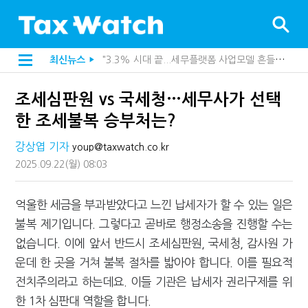
"3.3% 시대 끝...세무플랫폼 사업모델 흔들린다"
[2026 세제개편]10년 실거주도 불안…1주택자 세 부담 어떻게 달라질까
최신뉴스
▶
전자담배 통관, 이제 제품이 아니라 공급망을 본다
[인터뷰]중앙정부 돈으로만 못 산다…지자체도 '경영'의 시대
조세심판원 vs 국세청…세무사가 선택
미국 301조 新관세, 다음은 '공급과잉 관세'인가
[인터뷰]"어떤 건물을 팔까요"…세무사에게 부동산 고민을 털어놓는 이유
한 조세불복 승부처는?
[인터뷰]영세 전통주 업체가 백화점에 입점…비결은 국세청?
"정상 승계까지 막을까"…전문가가 본 가업상속공제 개편 우려
강상엽 기자
youp@taxwatch.co.kr
내 지분만 봤다간 낭패…주식 양도세 추징 부른 '3가지 실수'
2025.09.22
(월)
08:03
지방재정공제회, 재정분석 수행기관 첫 선정…243개 지방정부 분석
세무법인 HKL, 조사·재산세 전문가 임종수 세무사 영입
김밥엔 어떤 술 어울릴까?…국세청이 K-푸드 꺼낸 까닭
억울한 세금을 부과받았다고 느낀 납세자가 할 수 있는 일은
"세무플랫폼 문제 해결될 것"…세무사회 진단, 왜
불복 제기입니다. 그렇다고 곧바로 행정소송을 진행할 수는
배달라이더 원천징수 세금 인하…환급 플랫폼 수익성 악화될까
상속·증여세 조사, 이제 코인거래소까지 샅샅이 본다
없습니다. 이에 앞서 반드시 조세심판원, 국세청, 감사원 가
고액자산가 더 옥죈다…해외신탁 미신고 제보에 포상금
운데 한 곳을 거쳐 불복 절차를 밟아야 합니다. 이를 필요적
반도체·AI로봇 국내 생산땐 세금 깎아준다
"오래 보유보다 오래 살아야"…1주택 세금 '실거주' 중심으로
전치주의라고 하는데요. 이들 기관은 납세자 권리구제를 위
[2026 세제개편]"상속 닥치면 늦다"…가업승계 성패, 시간에 달렸다
한 1차 심판대 역할을 합니다.
[2026 세제개편]종부세는 집값, 가업상속은 기술…납세자가 꼭 볼 5가지