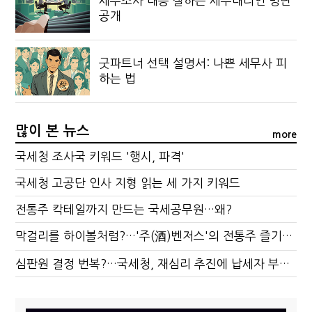
세무조사 대응 잘하는 세무대리인 명단
공개
굿파트너 선택 설명서: 나쁜 세무사 피
하는 법
많이 본 뉴스
more
국세청 조사국 키워드 '행시, 파격'
국세청 고공단 인사 지형 읽는 세 가지 키워드
전통주 칵테일까지 만드는 국세공무원…왜?
막걸리를 하이볼처럼?…'주(酒)벤저스'의 전통주 즐기는 법
심판원 결정 번복?…국세청, 재심리 추진에 납세자 부담 우려