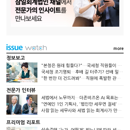
more
정보보고
"본청은 원래 힘들다?"…국세청 직원들이 떠나는 이유
국세청 조기명퇴…후배 길 터주기? 선배 밀어내기?
"한 번만 더 건드려봐"…직원에 폭발한 관세청장, 왜?
전문가 인터뷰
세법에서 노무까지…더존비즈온 AI 목표는 '전문가의 시간'
"연예인 1인 기획사, '법인만 세우면 절세' 시대 끝났다"
사람 읽는 세무사와 세법 읽는 회계사가 만나면?
프리미엄 리포트
상속주택 '누가, 어떻게' 받느냐에 따라 세금이 달라진다