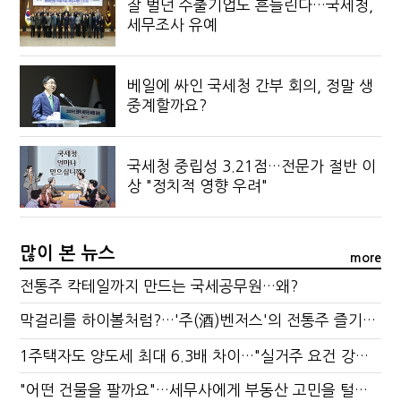
잘 벌던 수출기업도 흔들린다…국세청,
세무조사 유예
베일에 싸인 국세청 간부 회의, 정말 생
중계할까요?
국세청 중립성 3.21점…전문가 절반 이
상 "정치적 영향 우려"
많이 본 뉴스
more
전통주 칵테일까지 만드는 국세공무원…왜?
막걸리를 하이볼처럼?…'주(酒)벤저스'의 전통주 즐기는 법
1주택자도 양도세 최대 6.3배 차이…"실거주 요건 강화하자"
"어떤 건물을 팔까요"…세무사에게 부동산 고민을 털어놓는 이유