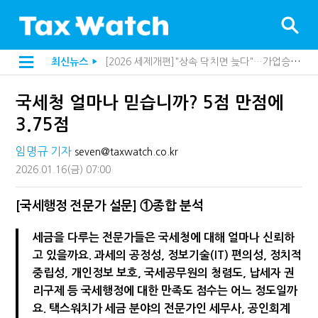
[2026 세제개편]종부세는 집값, 가업상속은 기술…납세자가 꼭 볼 5가지
최신뉴스
▶
해외 안 갔는데 긁힌 신용카드…관세청이 몇분 만에 찾아낸 비결은?
[2026 세제개편]10년 실거주도 불안…1주택자 세 부담 어떻게 달라질까
국세청 얼마나 믿습니까? 5점 만점에
전자담배 통관, 이제 제품이 아니라 공급망을 본다
[인터뷰]중앙정부 돈으로만 못 산다…지자체도 '경영'의 시대
3.75점
"10년 넘게 7급은 문제"...인사로 답한 임광현 국세청장
지방재정공제회, 재정분석 수행기관 첫 선정…243개 지방정부 분석
임명규 기자
seven@taxwatch.co.kr
"정상 승계까지 막을까"…전문가가 본 가업상속공제 개편 우려
2026.01.16
(금)
07:00
"3.3% 시대 끝...세무플랫폼 사업모델 흔들린다"
내 지분만 봤다간 낭패…주식 양도세 추징 부른 '3가지 실수'
세무법인 HKL, 조사·재산세 전문가 임종수 세무사 영입
[국세행정 전문가 설문] ①종합 분석
김밥엔 어떤 술 어울릴까?…국세청이 K-푸드 꺼낸 까닭
"세무플랫폼 문제 해결될 것"…세무사회 진단, 왜
세금을 다루는 전문가들은 국세청에 대해 얼마나 신뢰하
배달라이더 원천징수 세금 인하…환급 플랫폼 수익성 악화될까
고 있을까요. 과세의 공정성, 정보기술(IT) 편의성, 정치적
상속·증여세 조사, 이제 코인거래소까지 샅샅이 본다
중립성, 개인정보 보호, 국세공무원의 청렴도, 납세자 권
고액자산가 더 옥죈다…해외신탁 미신고 제보에 포상금
반도체·AI로봇 국내 생산땐 세금 깎아준다
리구제 등 국세행정에 대한 만족도 점수는 어느 정도일까
"오래 보유보다 오래 살아야"…1주택 세금 '실거주' 중심으로
요. 택스워치가 세금 분야의 전문가인 세무사, 공인회계
강남이 좋다는 건 옛말…강서세무서장이 더 낫다?