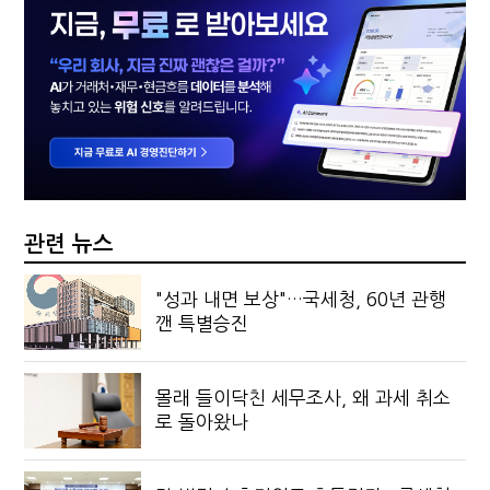
관련 뉴스
"성과 내면 보상"…국세청, 60년 관행
깬 특별승진
몰래 들이닥친 세무조사, 왜 과세 취소
로 돌아왔나