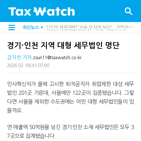
[2026 세제개편]종부세는 집값, 가업상속은 기술…납세자가 꼭 볼 5가지
최신뉴스
▶
해외 안 갔는데 긁힌 신용카드…관세청이 몇분 만에 찾아낸 비결은?
[2026 세제개편]10년 실거주도 불안…1주택자 세 부담 어떻게 달라질까
경기·인천 지역 대형 세무법인 명단
전자담배 통관, 이제 제품이 아니라 공급망을 본다
[인터뷰]중앙정부 돈으로만 못 산다…지자체도 '경영'의 시대
강지선 기자
zsun11@taxwatch.co.kr
"10년 넘게 7급은 문제"...인사로 답한 임광현 국세청장
지방재정공제회, 재정분석 수행기관 첫 선정…243개 지방정부 분석
2026.02.18
(수)
07:00
"정상 승계까지 막을까"…전문가가 본 가업상속공제 개편 우려
"3.3% 시대 끝...세무플랫폼 사업모델 흔들린다"
인사혁신처가 올해 고시한 퇴직공직자 취업제한 대상 세무
내 지분만 봤다간 낭패…주식 양도세 추징 부른 '3가지 실수'
세무법인 HKL, 조사·재산세 전문가 임종수 세무사 영입
법인 201곳 가운데, 서울에만 122곳이 집중됐습니다. 그렇
김밥엔 어떤 술 어울릴까?…국세청이 K-푸드 꺼낸 까닭
다면 서울을 제외한 수도권에는 어떤 대형 세무법인들이 있
"세무플랫폼 문제 해결될 것"…세무사회 진단, 왜
배달라이더 원천징수 세금 인하…환급 플랫폼 수익성 악화될까
을까요.
상속·증여세 조사, 이제 코인거래소까지 샅샅이 본다
고액자산가 더 옥죈다…해외신탁 미신고 제보에 포상금
연 매출액 50억원을 넘긴 경기·인천 소재 세무법인은 모두 3
반도체·AI로봇 국내 생산땐 세금 깎아준다
"오래 보유보다 오래 살아야"…1주택 세금 '실거주' 중심으로
7곳으로 집계됐습니다.
강남이 좋다는 건 옛말…강서세무서장이 더 낫다?