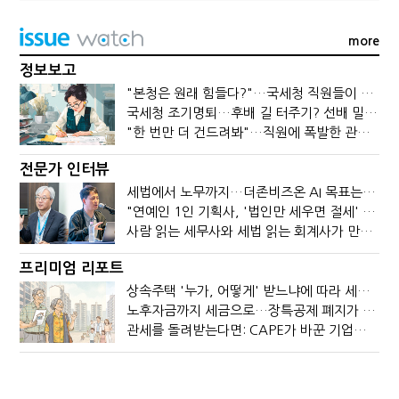
more
정보보고
"본청은 원래 힘들다?"…국세청 직원들이 떠나는 이유
국세청 조기명퇴…후배 길 터주기? 선배 밀어내기?
"한 번만 더 건드려봐"…직원에 폭발한 관세청장, 왜?
전문가 인터뷰
세법에서 노무까지…더존비즈온 AI 목표는 '전문가의 시간'
"연예인 1인 기획사, '법인만 세우면 절세' 시대 끝났다"
사람 읽는 세무사와 세법 읽는 회계사가 만나면?
프리미엄 리포트
상속주택 '누가, 어떻게' 받느냐에 따라 세금이 달라진다
노후자금까지 세금으로…장특공제 폐지가 부를 조세의 역설
관세를 돌려받는다면: CAPE가 바꾼 기업의 현금흐름