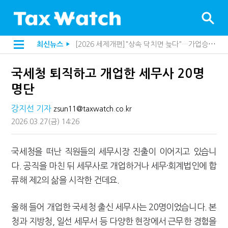
[2026 세제개편]종부세는 집값, 가업상속은 기술…납세자가 꼭 볼 5가지
최신뉴스
▶
해외 안 갔는데 긁힌 신용카드…관세청이 몇분 만에 찾아낸 비결은?
[2026 세제개편]10년 실거주도 불안…1주택자 세 부담 어떻게 달라질까
국세청 퇴직하고 개업한 세무사 20명
전자담배 통관, 이제 제품이 아니라 공급망을 본다
[인터뷰]중앙정부 돈으로만 못 산다…지자체도 '경영'의 시대
명단
"10년 넘게 7급은 문제"...인사로 답한 임광현 국세청장
지방재정공제회, 재정분석 수행기관 첫 선정…243개 지방정부 분석
강지선 기자
zsun11@taxwatch.co.kr
"정상 승계까지 막을까"…전문가가 본 가업상속공제 개편 우려
2026.03.27
(금)
14:26
"3.3% 시대 끝...세무플랫폼 사업모델 흔들린다"
내 지분만 봤다간 낭패…주식 양도세 추징 부른 '3가지 실수'
세무법인 HKL, 조사·재산세 전문가 임종수 세무사 영입
국세청을 떠난 직원들의 세무시장 진출이 이어지고 있습니
김밥엔 어떤 술 어울릴까?…국세청이 K-푸드 꺼낸 까닭
다. 공직을 마친 뒤 세무사로 개업하거나 세무·회계법인에 합
"세무플랫폼 문제 해결될 것"…세무사회 진단, 왜
배달라이더 원천징수 세금 인하…환급 플랫폼 수익성 악화될까
류해 제2의 삶을 시작한 건데요.
상속·증여세 조사, 이제 코인거래소까지 샅샅이 본다
고액자산가 더 옥죈다…해외신탁 미신고 제보에 포상금
올해 들어 개업한 국세청 출신 세무사는 20명이었습니다. 본
반도체·AI로봇 국내 생산땐 세금 깎아준다
"오래 보유보다 오래 살아야"…1주택 세금 '실거주' 중심으로
청과 지방청, 일선 세무서 등 다양한 현장에서 근무한 경험을
강남이 좋다는 건 옛말…강서세무서장이 더 낫다?