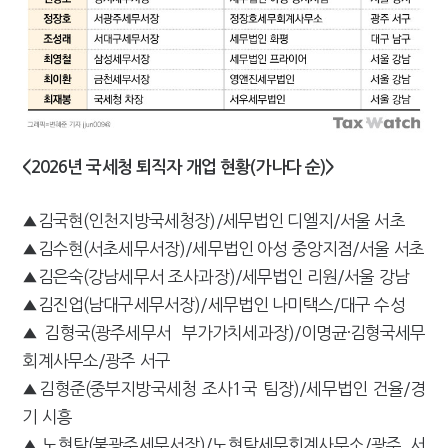
<2026년 국세청 퇴직자 개업 현황(가나다 순)>
▲김국현(인천지방국세청장)/세무법인 디엘지/서울 서초
▲김수현(서초세무서장)/세무법인 아성 중앙지점/서울 서초
▲김은숙(강남세무서 조사과장)/세무법인 리원/서울 강남
▲김진업(남대구세무서장)/세무법인 나미택스/대구 수성
▲김형국(광주세무서 부가가치세과장)/이명균·김형국세무
회계사무소/광주 서구
▲김형준(중부지방국세청 조사1국 팀장)/세무법인 건율/경
기 시흥
▲노현탁(북광주세무서장)/노현탁세무회계사무소/광주 서