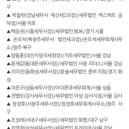
구
▲박철완(강남세무서 재산세2과장)/세무법인 엑스퍼트 공
덕점/서울 마포
▲백승권(시흥세무서장)/세무법인 BOK/경기 시흥
▲손오석(북광주세무서 법인세과장)/손오석세무회계사무
소/광주 북구
▲양동훈(대전지방국세청장)/지우세무법인/서울 강남
▲윤재갑(동대문세무서장)/세무법인 서광 리더스/서울 강남
▲이미진(동화성세무서장)/윤솔세무법인 중부지점/경기 화
성
▲이은규(성동세무서장)/아이온큐세무회계/서울 성동
▲전병오(강서세무서장)/세무법인 아성 강서지점/서울 강서
▲정장호(서광주세무서장)/정장호세무회계사무소/광주 서
구
▲조성래(서대구세무서장)/세무법인 화평/대구 남구
▲최영철(삼성세무서장)/세무법인 프라이어/서울 강남