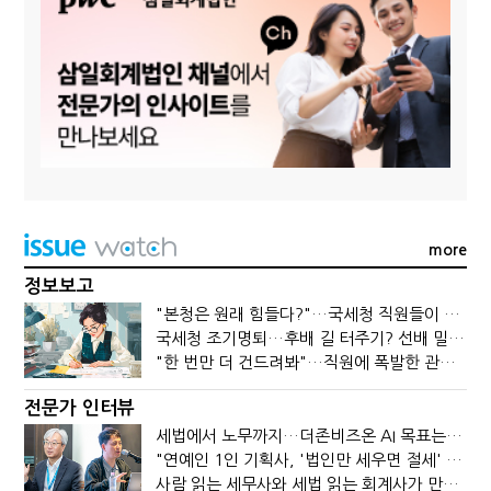
more
정보보고
"본청은 원래 힘들다?"…국세청 직원들이 떠나는 이유
국세청 조기명퇴…후배 길 터주기? 선배 밀어내기?
"한 번만 더 건드려봐"…직원에 폭발한 관세청장, 왜?
전문가 인터뷰
세법에서 노무까지…더존비즈온 AI 목표는 '전문가의 시간'
"연예인 1인 기획사, '법인만 세우면 절세' 시대 끝났다"
사람 읽는 세무사와 세법 읽는 회계사가 만나면?