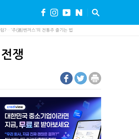
?…'주(酒)벤저스'의 전통주 즐기는 법
안…1주택자 세 부담 어떻게 달라질까
조직에 '클로드' 도입…AI 업무 전환 본격화
가 백화점에 입점…비결은 국세청?
 전쟁
못 산다…지자체도 '경영'의 시대
세, 다음은 '공급과잉 관세'인가
제 제품이 아니라 공급망을 본다
최대 6.3배 차이…"실거주 요건 강화하자"
까요"…세무사에게 부동산 고민을 털어놓는 이유
나지 않았다…미국의 강제노동 관세 전략
현금 1억…국세청·관세청 누가 가져갈까
에 '콕' 집는 세관 직원 정체는?
 진단한다…더존비즈온 'ARIX 모델' 고도화
00억 공제…임광현 "무한정 혜택, 공정한가"
 효과…'올○스' 운영법인 폐업
 이제 코인거래소까지 샅샅이 본다
내 생산땐 세금 깎아준다
수 세금 인하…환급 플랫폼 수익성 악화될까