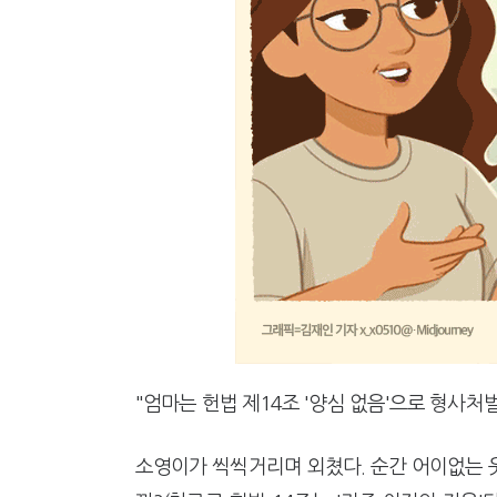
강남이 좋다는 건 옛말…강서세무
[2026 세제개편]"상속 닥치면
"엄마는 헌법 제14조 '양심 없음'으로 형사처
소영이가 씩씩거리며 외쳤다. 순간 어이없는 웃