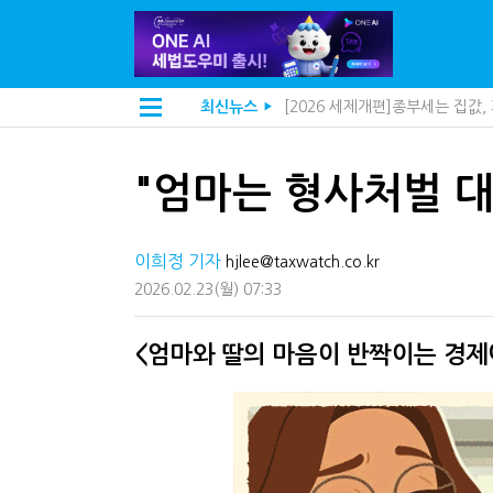
[2026 세제개편]종부세는 집값
최신뉴스
▶
[2026 세제개편]10년 실거주
해외 안 갔는데 긁힌 신용카드…
전자담배 통관, 이제 제품이 아
"엄마는 형사처벌 
[인터뷰]중앙정부 돈으로만 못 
"10년 넘게 7급은 문제"...인
지방재정공제회, 재정분석 수행기
이희정 기자
"정상 승계까지 막을까"…전문가
hjlee@taxwatch.co.kr
"3.3% 시대 끝...세무플랫폼 
2026.02.23
(월)
07:33
내 지분만 봤다간 낭패…주식 양도
세무법인 HKL, 조사·재산세 전
김밥엔 어떤 술 어울릴까?…국세
<엄마와 딸의 마음이 반짝이는 경제
"세무플랫폼 문제 해결될 것"…세
배달라이더 원천징수 세금 인하
상속·증여세 조사, 이제 코인거
고액자산가 더 옥죈다…해외신탁
반도체·AI로봇 국내 생산땐 세금
"오래 보유보다 오래 살아야"…1