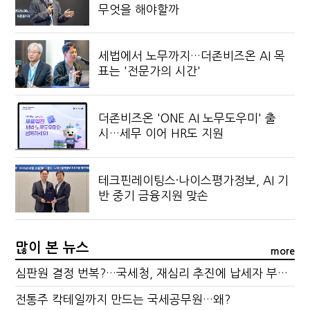
무엇을 해야할까
세법에서 노무까지…더존비즈온 AI 목
표는 '전문가의 시간'
더존비즈온 'ONE AI 노무도우미' 출
시…세무 이어 HR도 지원
테크핀레이팅스·나이스평가정보, AI 기
반 중기 금융지원 맞손
많이 본 뉴스
more
심판원 결정 번복?…국세청, 재심리 추진에 납세자 부담 우려
전통주 칵테일까지 만드는 국세공무원…왜?