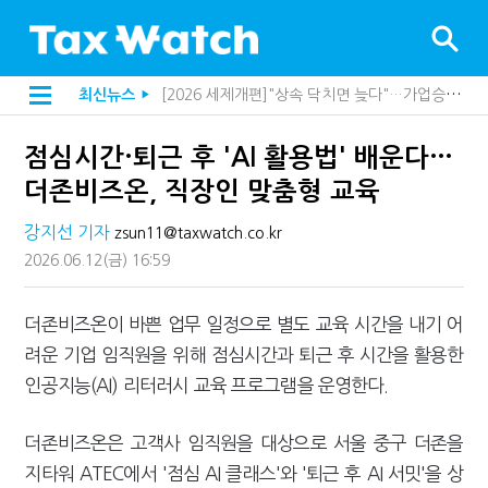
[2026 세제개편]"상속 닥치면 늦다"…가업승계 성패, 시간에 달렸다
최신뉴스
▶
[2026 세제개편]종부세는 집값, 가업상속은 기술…납세자가 꼭 볼 5가지
[2026 세제개편]10년 실거주도 불안…1주택자 세 부담 어떻게 달라질까
점심시간·퇴근 후 'AI 활용법' 배운다…
해외 안 갔는데 긁힌 신용카드…관세청이 몇분 만에 찾아낸 비결은?
전자담배 통관, 이제 제품이 아니라 공급망을 본다
더존비즈온, 직장인 맞춤형 교육
[인터뷰]중앙정부 돈으로만 못 산다…지자체도 '경영'의 시대
"10년 넘게 7급은 문제"...인사로 답한 임광현 국세청장
강지선 기자
zsun11@taxwatch.co.kr
지방재정공제회, 재정분석 수행기관 첫 선정…243개 지방정부 분석
2026.06.12
(금)
16:59
"정상 승계까지 막을까"…전문가가 본 가업상속공제 개편 우려
"3.3% 시대 끝...세무플랫폼 사업모델 흔들린다"
내 지분만 봤다간 낭패…주식 양도세 추징 부른 '3가지 실수'
더존비즈온이 바쁜 업무 일정으로 별도 교육 시간을 내기 어
세무법인 HKL, 조사·재산세 전문가 임종수 세무사 영입
려운 기업 임직원을 위해 점심시간과 퇴근 후 시간을 활용한
김밥엔 어떤 술 어울릴까?…국세청이 K-푸드 꺼낸 까닭
"세무플랫폼 문제 해결될 것"…세무사회 진단, 왜
인공지능(AI) 리터러시 교육 프로그램을 운영한다.
배달라이더 원천징수 세금 인하…환급 플랫폼 수익성 악화될까
상속·증여세 조사, 이제 코인거래소까지 샅샅이 본다
더존비즈온은 고객사 임직원을 대상으로 서울 중구 더존을
고액자산가 더 옥죈다…해외신탁 미신고 제보에 포상금
반도체·AI로봇 국내 생산땐 세금 깎아준다
지타워 ATEC에서 '점심 AI 클래스'와 '퇴근 후 AI 서밋'을 상
"오래 보유보다 오래 살아야"…1주택 세금 '실거주' 중심으로