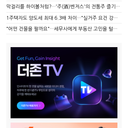
막걸리를 하이볼처럼?…'주(酒)벤저스'의 전통주 즐기는 법
1주택자도 양도세 최대 6.3배 차이…"실거주 요건 강화하자"
"어떤 건물을 팔까요"…세무사에게 부동산 고민을 털어놓는 이유