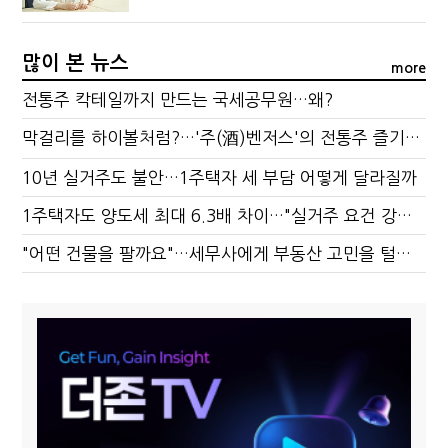
많이 본 뉴스
more
전통주 칵테일까지 만드는 국세공무원…왜?
막걸리를 하이볼처럼?…'주(酒)벤저스'의 전통주 즐기는 법
10년 실거주도 불안…1주택자 세 부담 어떻게 달라질까
1주택자도 양도세 최대 6.3배 차이…"실거주 요건 강화하자"
"어떤 건물을 팔까요"…세무사에게 부동산 고민을 털어놓는 이유