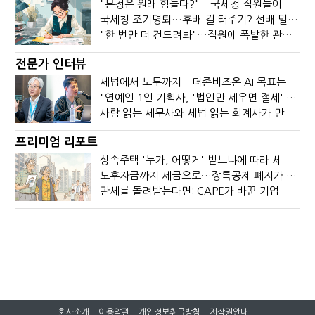
"본청은 원래 힘들다?"…국세청 직원들이 떠나는 이유
국세청 조기명퇴…후배 길 터주기? 선배 밀어내기?
"한 번만 더 건드려봐"…직원에 폭발한 관세청장, 왜?
전문가 인터뷰
세법에서 노무까지…더존비즈온 AI 목표는 '전문가의 시간'
"연예인 1인 기획사, '법인만 세우면 절세' 시대 끝났다"
사람 읽는 세무사와 세법 읽는 회계사가 만나면?
프리미엄 리포트
상속주택 '누가, 어떻게' 받느냐에 따라 세금이 달라진다
노후자금까지 세금으로…장특공제 폐지가 부를 조세의 역설
관세를 돌려받는다면: CAPE가 바꾼 기업의 현금흐름
회사소개
이용약관
개인정보취급방침
저작권안내