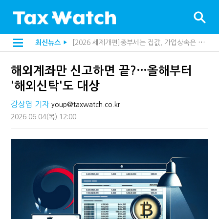
[2026 세제개편]종부세는 집값, 가업상속은 기술…납세자가 꼭 볼 5가지
최신뉴스
▶
해외 안 갔는데 긁힌 신용카드…관세청이 몇분 만에 찾아낸 비결은?
[2026 세제개편]10년 실거주도 불안…1주택자 세 부담 어떻게 달라질까
해외계좌만 신고하면 끝?…올해부터
전자담배 통관, 이제 제품이 아니라 공급망을 본다
[인터뷰]중앙정부 돈으로만 못 산다…지자체도 '경영'의 시대
'해외신탁'도 대상
"10년 넘게 7급은 문제"...인사로 답한 임광현 국세청장
지방재정공제회, 재정분석 수행기관 첫 선정…243개 지방정부 분석
강상엽 기자
youp@taxwatch.co.kr
"정상 승계까지 막을까"…전문가가 본 가업상속공제 개편 우려
2026.06.04
(목)
12:00
"3.3% 시대 끝...세무플랫폼 사업모델 흔들린다"
내 지분만 봤다간 낭패…주식 양도세 추징 부른 '3가지 실수'
세무법인 HKL, 조사·재산세 전문가 임종수 세무사 영입
김밥엔 어떤 술 어울릴까?…국세청이 K-푸드 꺼낸 까닭
"세무플랫폼 문제 해결될 것"…세무사회 진단, 왜
배달라이더 원천징수 세금 인하…환급 플랫폼 수익성 악화될까
상속·증여세 조사, 이제 코인거래소까지 샅샅이 본다
고액자산가 더 옥죈다…해외신탁 미신고 제보에 포상금
반도체·AI로봇 국내 생산땐 세금 깎아준다
"오래 보유보다 오래 살아야"…1주택 세금 '실거주' 중심으로
강남이 좋다는 건 옛말…강서세무서장이 더 낫다?