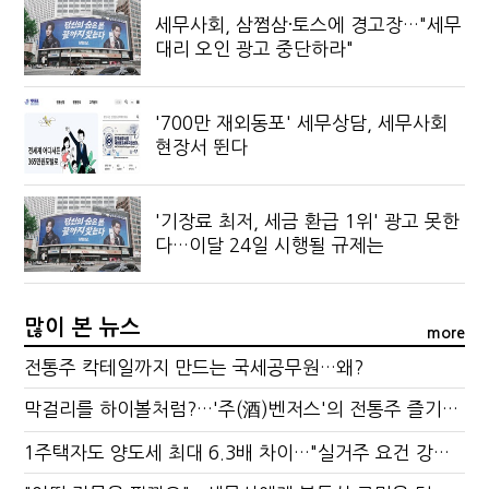
세무사회, 삼쩜삼·토스에 경고장…"세무
대리 오인 광고 중단하라"
'700만 재외동포' 세무상담, 세무사회
현장서 뛴다
'기장료 최저, 세금 환급 1위' 광고 못한
다…이달 24일 시행될 규제는
많이 본 뉴스
more
전통주 칵테일까지 만드는 국세공무원…왜?
막걸리를 하이볼처럼?…'주(酒)벤저스'의 전통주 즐기는 법
1주택자도 양도세 최대 6.3배 차이…"실거주 요건 강화하자"