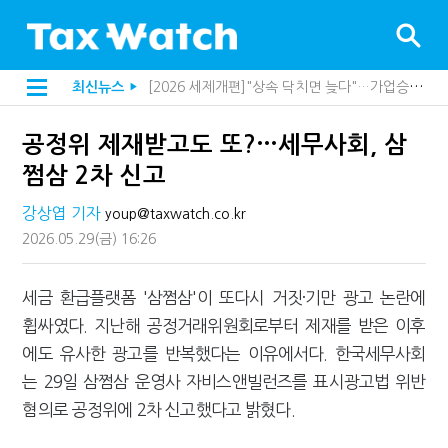
[2026 세제개편]"상속 닥치면 늦다"…가업승계 성패, 시간에 달렸다
최신뉴스
▶
[2026 세제개편]종부세는 집값, 가업상속은 기술…납세자가 꼭 볼 5가지
해외 안 갔는데 긁힌 신용카드…관세청이 몇분 만에 찾아낸 비결은?
[2026 세제개편]10년 실거주도 불안…1주택자 세 부담 어떻게 달라질까
공정위 제재받고도 또?…세무사회, 삼
전자담배 통관, 이제 제품이 아니라 공급망을 본다
[인터뷰]중앙정부 돈으로만 못 산다…지자체도 '경영'의 시대
쩜삼 2차 신고
"10년 넘게 7급은 문제"...인사로 답한 임광현 국세청장
지방재정공제회, 재정분석 수행기관 첫 선정…243개 지방정부 분석
강상엽 기자
youp@taxwatch.co.kr
"정상 승계까지 막을까"…전문가가 본 가업상속공제 개편 우려
2026.05.29
(금)
16:26
"3.3% 시대 끝...세무플랫폼 사업모델 흔들린다"
내 지분만 봤다간 낭패…주식 양도세 추징 부른 '3가지 실수'
세무법인 HKL, 조사·재산세 전문가 임종수 세무사 영입
세금 환급플랫폼 '삼쩜삼'이 또다시 거짓·기만 광고 논란에
김밥엔 어떤 술 어울릴까?…국세청이 K-푸드 꺼낸 까닭
휩싸였다. 지난해 공정거래위원회로부터 제재를 받은 이후
"세무플랫폼 문제 해결될 것"…세무사회 진단, 왜
배달라이더 원천징수 세금 인하…환급 플랫폼 수익성 악화될까
에도 유사한 광고를 반복했다는 이유에서다. 한국세무사회
상속·증여세 조사, 이제 코인거래소까지 샅샅이 본다
는 29일 삼쩜삼 운영사 자비스앤빌런즈를 표시광고법 위반
고액자산가 더 옥죈다…해외신탁 미신고 제보에 포상금
혐의로 공정위에 2차 신고했다고 밝혔다.
반도체·AI로봇 국내 생산땐 세금 깎아준다
"오래 보유보다 오래 살아야"…1주택 세금 '실거주' 중심으로