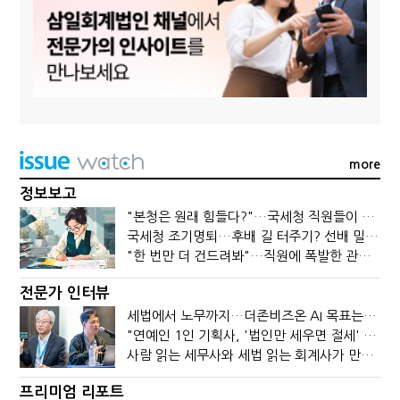
more
정보보고
"본청은 원래 힘들다?"…국세청 직원들이 떠나는 이유
국세청 조기명퇴…후배 길 터주기? 선배 밀어내기?
"한 번만 더 건드려봐"…직원에 폭발한 관세청장, 왜?
전문가 인터뷰
세법에서 노무까지…더존비즈온 AI 목표는 '전문가의 시간'
"연예인 1인 기획사, '법인만 세우면 절세' 시대 끝났다"
사람 읽는 세무사와 세법 읽는 회계사가 만나면?
프리미엄 리포트