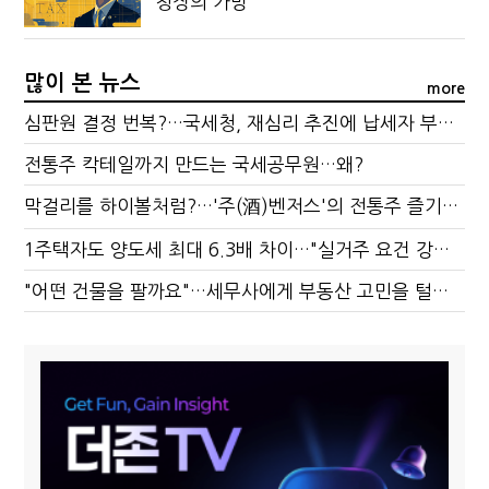
청장의 가방
많이 본 뉴스
more
심판원 결정 번복?…국세청, 재심리 추진에 납세자 부담 우려
전통주 칵테일까지 만드는 국세공무원…왜?
막걸리를 하이볼처럼?…'주(酒)벤저스'의 전통주 즐기는 법
1주택자도 양도세 최대 6.3배 차이…"실거주 요건 강화하자"
"어떤 건물을 팔까요"…세무사에게 부동산 고민을 털어놓는 이유