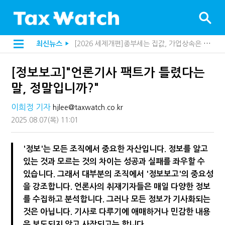
[2026 세제개편]종부세는 집값, 가업상속은 기술…납세자가 꼭 볼 5가지
최신뉴스
▶
해외 안 갔는데 긁힌 신용카드…관세청이 몇분 만에 찾아낸 비결은?
[2026 세제개편]10년 실거주도 불안…1주택자 세 부담 어떻게 달라질까
[정보보고]"언론기사 팩트가 틀렸다는
전자담배 통관, 이제 제품이 아니라 공급망을 본다
[인터뷰]중앙정부 돈으로만 못 산다…지자체도 '경영'의 시대
말, 정말입니까?"
"10년 넘게 7급은 문제"...인사로 답한 임광현 국세청장
지방재정공제회, 재정분석 수행기관 첫 선정…243개 지방정부 분석
이희정 기자
hjlee@taxwatch.co.kr
"정상 승계까지 막을까"…전문가가 본 가업상속공제 개편 우려
2025.08.07
(목)
11:01
"3.3% 시대 끝...세무플랫폼 사업모델 흔들린다"
내 지분만 봤다간 낭패…주식 양도세 추징 부른 '3가지 실수'
세무법인 HKL, 조사·재산세 전문가 임종수 세무사 영입
'정보'는 모든 조직에서 중요한 자산입니다. 정보를 알고
김밥엔 어떤 술 어울릴까?…국세청이 K-푸드 꺼낸 까닭
있는 것과 모르는 것의 차이는 성공과 실패를 좌우할 수
"세무플랫폼 문제 해결될 것"…세무사회 진단, 왜
배달라이더 원천징수 세금 인하…환급 플랫폼 수익성 악화될까
있습니다. 그래서 대부분의 조직에서 '정보보고'의 중요성
상속·증여세 조사, 이제 코인거래소까지 샅샅이 본다
을 강조합니다. 언론사의 취재기자들은 매일 다양한 정보
고액자산가 더 옥죈다…해외신탁 미신고 제보에 포상금
를 수집하고 분석합니다. 그러나 모든 정보가 기사화되는
반도체·AI로봇 국내 생산땐 세금 깎아준다
것은 아닙니다. 기사로 다루기에 애매하거나 민감한 내용
"오래 보유보다 오래 살아야"…1주택 세금 '실거주' 중심으로
강남이 좋다는 건 옛말…강서세무서장이 더 낫다?
은 보도되지 않고 사장되고는 합니다.