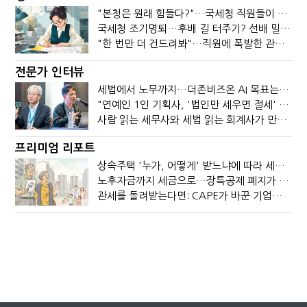
"본청은 원래 힘들다?"…국세청 직원들이 떠나는 이유
국세청 조기명퇴…후배 길 터주기? 선배 밀어내기?
"한 번만 더 건드려봐"…직원에 폭발한 관세청장, 왜?
전문가 인터뷰
세법에서 노무까지…더존비즈온 AI 목표는 '전문가의 시간'
"연예인 1인 기획사, '법인만 세우면 절세' 시대 끝났다"
사람 읽는 세무사와 세법 읽는 회계사가 만나면?
프리미엄 리포트
상속주택 '누가, 어떻게' 받느냐에 따라 세금이 달라진다
노후자금까지 세금으로…장특공제 폐지가 부를 조세의 역설
관세를 돌려받는다면: CAPE가 바꾼 기업의 현금흐름