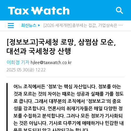
[2026 세제개편]종부세는 집값, 가업상속은 기술…납세자가 꼭 볼 5가지
최신뉴스
▶
해외 안 갔는데 긁힌 신용카드…관세청이 몇분 만에 찾아낸 비결은?
[2026 세제개편]10년 실거주도 불안…1주택자 세 부담 어떻게 달라질까
[정보보고]국세청 로망, 삼쩜삼 모순,
전자담배 통관, 이제 제품이 아니라 공급망을 본다
[인터뷰]중앙정부 돈으로만 못 산다…지자체도 '경영'의 시대
대선과 국세청장 산행
"10년 넘게 7급은 문제"...인사로 답한 임광현 국세청장
지방재정공제회, 재정분석 수행기관 첫 선정…243개 지방정부 분석
이희정 기자
hjlee@taxwatch.co.kr
"정상 승계까지 막을까"…전문가가 본 가업상속공제 개편 우려
2025.05.30
(금)
12:22
"3.3% 시대 끝...세무플랫폼 사업모델 흔들린다"
내 지분만 봤다간 낭패…주식 양도세 추징 부른 '3가지 실수'
세무법인 HKL, 조사·재산세 전문가 임종수 세무사 영입
어느 조직에서든 '정보'는 핵심 자산입니다. 정보를 아는
김밥엔 어떤 술 어울릴까?…국세청이 K-푸드 꺼낸 까닭
것과 모르는 것의 차이는 때로는 성공과 실패를 가를 정도
"세무플랫폼 문제 해결될 것"…세무사회 진단, 왜
배달라이더 원천징수 세금 인하…환급 플랫폼 수익성 악화될까
로 큽니다. 그래서 대부분의 조직에서 '정보보고'의 중요
상속·증여세 조사, 이제 코인거래소까지 샅샅이 본다
성을 강조합니다. 언론사의 취재기자들은 매일 다양한 정
고액자산가 더 옥죈다…해외신탁 미신고 제보에 포상금
보를 수집하고 분석합니다. 그러나 모든 정보가 기사화되
반도체·AI로봇 국내 생산땐 세금 깎아준다
는 것은 아닙니다. 기사로 다루기에 애매하거나 민감한 내
"오래 보유보다 오래 살아야"…1주택 세금 '실거주' 중심으로
강남이 좋다는 건 옛말…강서세무서장이 더 낫다?
용은 보도되지 않고 사장되고는 합니다.