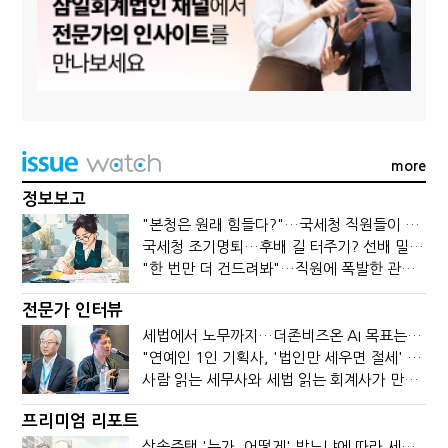
more
정보보고
"본청은 원래 힘들다?"…국세청 직원들이 떠나는 이유
국세청 조기명퇴…후배 길 터주기? 선배 밀어내기?
"한 번만 더 건드려봐"…직원에 폭발한 관세청장, 왜?
전문가 인터뷰
세법에서 노무까지…더존비즈온 AI 목표는 '전문가의 시간'
"연예인 1인 기획사, '법인만 세우면 절세' 시대 끝났다"
사람 읽는 세무사와 세법 읽는 회계사가 만나면?
프리미엄 리포트
상속주택 '누가, 어떻게' 받느냐에 따라 세금이 달라진다