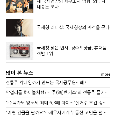
새 국세청장의 세무조사 방향, 외투자
내쫓는 조사
국세청 리더십: 국세청장의 자격을 묻다
국세청 낡은 인사, 징수포상금, 휴대품
적발 1위
많이 본 뉴스
more
전통주 칵테일까지 만드는 국세공무원…왜?
막걸리를 하이볼처럼?…'주(酒)벤저스'의 전통주 즐기는 법
1주택자도 양도세 최대 6.3배 차이…"실거주 요건 강화하자"
"어떤 건물을 팔까요"…세무사에게 부동산 고민을 털어놓는 이유