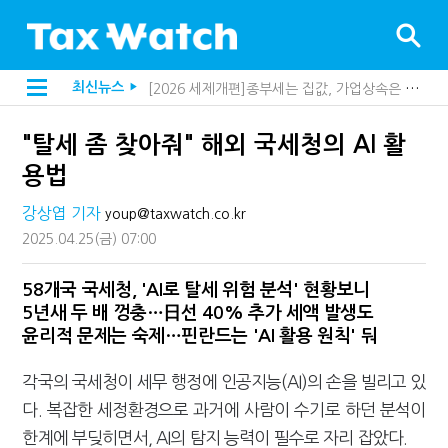
[2026 세제개편]종부세는 집값, 가업상속은 기술…납세자가 꼭 볼 5가지
최신뉴스
▶
[2026 세제개편]10년 실거주도 불안…1주택자 세 부담 어떻게 달라질까
지방재정공제회, 재정분석 수행기관 첫 선정…243개 지방정부 분석
"탈세 좀 찾아줘" 해외 국세청의 AI 활
[인터뷰]중앙정부 돈으로만 못 산다…지자체도 '경영'의 시대
"정상 승계까지 막을까"…전문가가 본 가업상속공제 개편 우려
용법
"3.3% 시대 끝...세무플랫폼 사업모델 흔들린다"
내 지분만 봤다간 낭패…주식 양도세 추징 부른 '3가지 실수'
강상엽 기자
youp@taxwatch.co.kr
세무법인 HKL, 조사·재산세 전문가 임종수 세무사 영입
2025.04.25
(금)
07:00
김밥엔 어떤 술 어울릴까?…국세청이 K-푸드 꺼낸 까닭
전자담배 통관, 이제 제품이 아니라 공급망을 본다
미국 301조 新관세, 다음은 '공급과잉 관세'인가
58개국 국세청, 'AI로 탈세 위험 분석' 현황보니
[인터뷰]"어떤 건물을 팔까요"…세무사에게 부동산 고민을 털어놓는 이유
5년새 두 배 껑충…日선 40% 추가 세액 발생도
"세무플랫폼 문제 해결될 것"…세무사회 진단, 왜
윤리적 문제는 숙제…핀란드는 'AI 활용 원칙' 둬
배달라이더 원천징수 세금 인하…환급 플랫폼 수익성 악화될까
상속·증여세 조사, 이제 코인거래소까지 샅샅이 본다
각국의 국세청이 세무 행정에 인공지능(AI)의 손을 빌리고 있
고액자산가 더 옥죈다…해외신탁 미신고 제보에 포상금
반도체·AI로봇 국내 생산땐 세금 깎아준다
다. 복잡한 세정환경으로 과거에 사람이 수기로 하던 분석이
"오래 보유보다 오래 살아야"…1주택 세금 '실거주' 중심으로
한계에 부딪히면서, AI의 탐지 능력이 필수로 자리 잡았다.
"10년 넘게 7급은 문제"...인사로 답한 임광현 국세청장