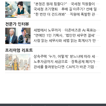
"본청은 원래 힘들다?"…국세청 직원들이 떠나는 이유
국세청 조기명퇴…후배 길 터주기? 선배 밀어내기?
"한 번만 더 건드려봐"…직원에 폭발한 관세청장, 왜?
전문가 인터뷰
세법에서 노무까지…더존비즈온 AI 목표는 '전문가의 시간'
"연예인 1인 기획사, '법인만 세우면 절세' 시대 끝났다"
사람 읽는 세무사와 세법 읽는 회계사가 만나면?
프리미엄 리포트
상속주택 '누가, 어떻게' 받느냐에 따라 세금이 달라진다
노후자금까지 세금으로…장특공제 폐지가 부를 조세의 역설
관세를 돌려받는다면: CAPE가 바꾼 기업의 현금흐름