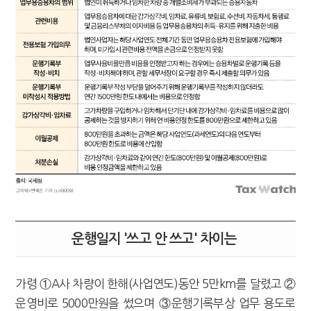
운행일지 '쓰고 안 쓰고' 차이는
가령 ①A사 차량이 한해(사업연도)동안 5만km를 달렸고 ②
운영비로 5000만원을 썼으며 ③운행기록부상 업무 용도로