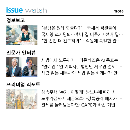
more
정보보고
"본청은 원래 힘들다?"…국세청 직원들이 떠나는 이유
국세청 조기명퇴…후배 길 터주기? 선배 밀어내기?
"한 번만 더 건드려봐"…직원에 폭발한 관세청장, 왜?
전문가 인터뷰
세법에서 노무까지…더존비즈온 AI 목표는 '전문가의 시간'
"연예인 1인 기획사, '법인만 세우면 절세' 시대 끝났다"
사람 읽는 세무사와 세법 읽는 회계사가 만나면?
프리미엄 리포트
상속주택 '누가, 어떻게' 받느냐에 따라 세금이 달라진다
노후자금까지 세금으로…장특공제 폐지가 부를 조세의 역설
관세를 돌려받는다면: CAPE가 바꾼 기업의 현금흐름