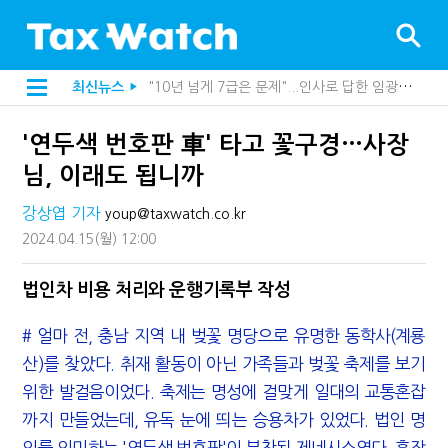
[2026 세제개편]"상속 닥치면 늦다"…가업승계 성패, 시간에 달렸다
최신뉴스
▶
[2026 세제개편]종부세는 집값, 가업상속은 기술…납세자가 꼭 볼 5가지
[2026 세제개편]10년 실거주도 불안…1주택자 세 부담 어떻게 달라질까
'연두색 번호판 車' 타고 꽃구경…사장
전자담배 통관, 이제 제품이 아니라 공급망을 본다
강남이 좋다는 건 옛말…강서세무서장이 더 낫다?
님, 이래도 됩니까
해외 안 갔는데 긁힌 신용카드…관세청이 몇분 만에 찾아낸 비결은?
"정상 승계까지 막을까"…전문가가 본 가업상속공제 개편 우려
강상엽 기자
youp@taxwatch.co.kr
"3.3% 시대 끝...세무플랫폼 사업모델 흔들린다"
2024.04.15
(월)
12:00
지방재정공제회, 재정분석 수행기관 첫 선정…243개 지방정부 분석
내 지분만 봤다간 낭패…주식 양도세 추징 부른 '3가지 실수'
세무법인 HKL, 조사·재산세 전문가 임종수 세무사 영입
법인차 비용 처리와 운행기록부 작성
김밥엔 어떤 술 어울릴까?…국세청이 K-푸드 꺼낸 까닭
"세무플랫폼 문제 해결될 것"…세무사회 진단, 왜
# 얼마 전, 충남 지역 내 벚꽃 명당으로 유명한 동학사(계룡
배달라이더 원천징수 세금 인하…환급 플랫폼 수익성 악화될까
산)를 찾았다. 취재 활동이 아닌 가족들과 벚꽃 축제를 보기
상속·증여세 조사, 이제 코인거래소까지 샅샅이 본다
고액자산가 더 옥죈다…해외신탁 미신고 제보에 포상금
위한 발걸음이었다. 축제는 명성에 걸맞게 일대의 교통혼잡
반도체·AI로봇 국내 생산땐 세금 깎아준다
까지 만들었는데, 유독 눈에 띄는 승용차가 있었다. 법인 명
"오래 보유보다 오래 살아야"…1주택 세금 '실거주' 중심으로
의를 의미하는 '연두색 번호판'이 부착된 제네시스였다. 혼잣
호우 특별재난지역, 세금 납부기한 2년 연장