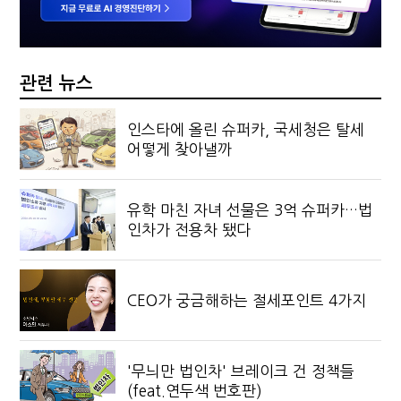
관련 뉴스
인스타에 올린 슈퍼카, 국세청은 탈세
어떻게 찾아낼까
유학 마친 자녀 선물은 3억 슈퍼카…법
인차가 전용차 됐다
CEO가 궁금해하는 절세포인트 4가지
'무늬만 법인차' 브레이크 건 정책들
(feat.연두색 번호판)