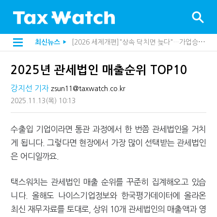
[2026 세제개편]종부세는 집값, 가업상속은 기술…납세자가 꼭 볼 5가지
최신뉴스
▶
해외 안 갔는데 긁힌 신용카드…관세청이 몇분 만에 찾아낸 비결은?
[2026 세제개편]10년 실거주도 불안…1주택자 세 부담 어떻게 달라질까
2025년 관세법인 매출순위 TOP10
전자담배 통관, 이제 제품이 아니라 공급망을 본다
[인터뷰]중앙정부 돈으로만 못 산다…지자체도 '경영'의 시대
강지선 기자
zsun11@taxwatch.co.kr
"10년 넘게 7급은 문제"...인사로 답한 임광현 국세청장
지방재정공제회, 재정분석 수행기관 첫 선정…243개 지방정부 분석
2025.11.13
(목)
10:13
"정상 승계까지 막을까"…전문가가 본 가업상속공제 개편 우려
"3.3% 시대 끝...세무플랫폼 사업모델 흔들린다"
수출입 기업이라면 통관 과정에서 한 번쯤 관세법인을 거치
내 지분만 봤다간 낭패…주식 양도세 추징 부른 '3가지 실수'
세무법인 HKL, 조사·재산세 전문가 임종수 세무사 영입
게 됩니다. 그렇다면 현장에서 가장 많이 선택받는 관세법인
김밥엔 어떤 술 어울릴까?…국세청이 K-푸드 꺼낸 까닭
은 어디일까요.
"세무플랫폼 문제 해결될 것"…세무사회 진단, 왜
배달라이더 원천징수 세금 인하…환급 플랫폼 수익성 악화될까
상속·증여세 조사, 이제 코인거래소까지 샅샅이 본다
택스워치는 관세법인 매출 순위를 꾸준히 집계해오고 있습
고액자산가 더 옥죈다…해외신탁 미신고 제보에 포상금
니다. 올해도 나이스기업정보와 한국평가데이터에 올라온
반도체·AI로봇 국내 생산땐 세금 깎아준다
"오래 보유보다 오래 살아야"…1주택 세금 '실거주' 중심으로
최신 재무자료를 토대로, 상위 10개 관세법인의 매출액과 영
강남이 좋다는 건 옛말…강서세무서장이 더 낫다?