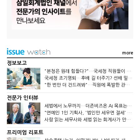
more
정보보고
"본청은 원래 힘들다?"…국세청 직원들이 떠나는 이유
국세청 조기명퇴…후배 길 터주기? 선배 밀어내기?
"한 번만 더 건드려봐"…직원에 폭발한 관세청장, 왜?
전문가 인터뷰
세법에서 노무까지…더존비즈온 AI 목표는 '전문가의 시간'
"연예인 1인 기획사, '법인만 세우면 절세' 시대 끝났다"
사람 읽는 세무사와 세법 읽는 회계사가 만나면?
프리미엄 리포트