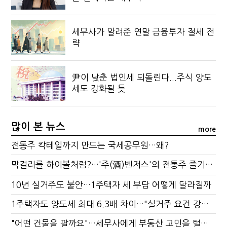
세무사가 알려준 연말 금융투자 절세 전
략
尹이 낮춘 법인세 되돌린다...주식 양도
세도 강화될 듯
많이 본 뉴스
more
전통주 칵테일까지 만드는 국세공무원…왜?
막걸리를 하이볼처럼?…'주(酒)벤저스'의 전통주 즐기는 법
10년 실거주도 불안…1주택자 세 부담 어떻게 달라질까
1주택자도 양도세 최대 6.3배 차이…"실거주 요건 강화하자"
"어떤 건물을 팔까요"…세무사에게 부동산 고민을 털어놓는 이유