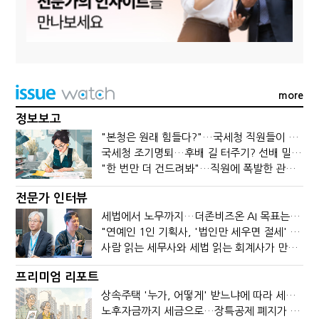
more
정보보고
"본청은 원래 힘들다?"…국세청 직원들이 떠나는 이유
국세청 조기명퇴…후배 길 터주기? 선배 밀어내기?
"한 번만 더 건드려봐"…직원에 폭발한 관세청장, 왜?
전문가 인터뷰
세법에서 노무까지…더존비즈온 AI 목표는 '전문가의 시간'
"연예인 1인 기획사, '법인만 세우면 절세' 시대 끝났다"
사람 읽는 세무사와 세법 읽는 회계사가 만나면?
프리미엄 리포트
상속주택 '누가, 어떻게' 받느냐에 따라 세금이 달라진다
노후자금까지 세금으로…장특공제 폐지가 부를 조세의 역설