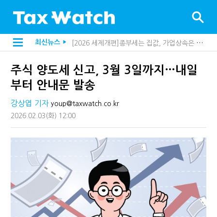
[2026 세제개편]종부세는 집값, 가업상속은 기술…납세자가 꼭 볼 5가지
최신뉴스
▶
해외 안 갔는데 긁힌 신용카드…관세청이 몇분 만에 찾아낸 비결은?
[2026 세제개편]10년 실거주도 불안…1주택자 세 부담 어떻게 달라질까
주식 양도세 신고, 3월 3일까지…내일
전자담배 통관, 이제 제품이 아니라 공급망을 본다
[인터뷰]중앙정부 돈으로만 못 산다…지자체도 '경영'의 시대
부터 안내문 발송
"10년 넘게 7급은 문제"...인사로 답한 임광현 국세청장
지방재정공제회, 재정분석 수행기관 첫 선정…243개 지방정부 분석
강상엽 기자
youp@taxwatch.co.kr
"정상 승계까지 막을까"…전문가가 본 가업상속공제 개편 우려
2026.02.03
(화)
12:00
"3.3% 시대 끝...세무플랫폼 사업모델 흔들린다"
내 지분만 봤다간 낭패…주식 양도세 추징 부른 '3가지 실수'
세무법인 HKL, 조사·재산세 전문가 임종수 세무사 영입
김밥엔 어떤 술 어울릴까?…국세청이 K-푸드 꺼낸 까닭
"세무플랫폼 문제 해결될 것"…세무사회 진단, 왜
배달라이더 원천징수 세금 인하…환급 플랫폼 수익성 악화될까
상속·증여세 조사, 이제 코인거래소까지 샅샅이 본다
고액자산가 더 옥죈다…해외신탁 미신고 제보에 포상금
반도체·AI로봇 국내 생산땐 세금 깎아준다
"오래 보유보다 오래 살아야"…1주택 세금 '실거주' 중심으로
강남이 좋다는 건 옛말…강서세무서장이 더 낫다?