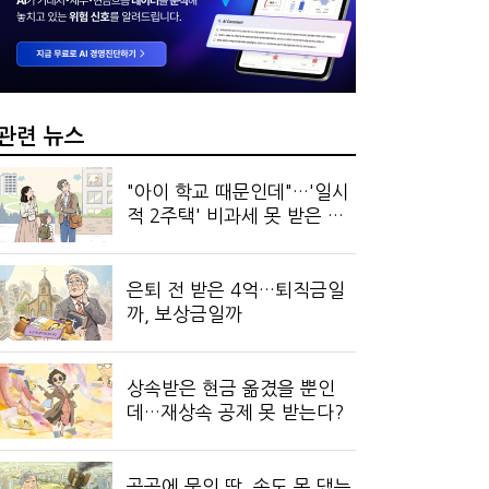
 만드는 국세공무원…왜?
?…'주(酒)벤저스'의 전통주 즐기는 법
관련 뉴스
"아이 학교 때문인데"…'일시
적 2주택' 비과세 못 받은 사
연
은퇴 전 받은 4억…퇴직금일
까, 보상금일까
상속받은 현금 옮겼을 뿐인
데…재상속 공제 못 받는다?
공공에 묶인 땅, 손도 못 댔는