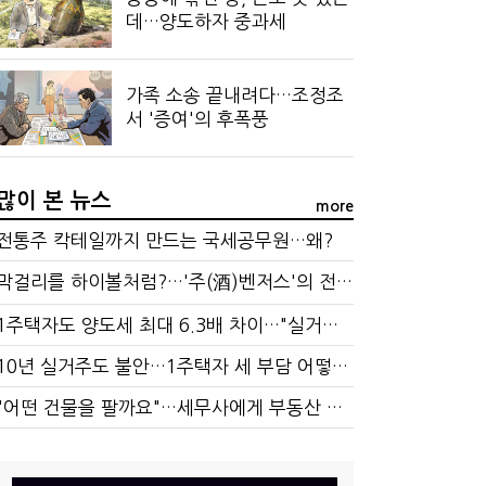
데…양도하자 중과세
가족 소송 끝내려다…조정조
서 '증여'의 후폭풍
많이 본 뉴스
more
전통주 칵테일까지 만드는 국세공무원…왜?
막걸리를 하이볼처럼?…'주(酒)벤저스'의 전통주 즐기는 법
1주택자도 양도세 최대 6.3배 차이…"실거주 요건 강화하자"
10년 실거주도 불안…1주택자 세 부담 어떻게 달라질까
"어떤 건물을 팔까요"…세무사에게 부동산 고민을 털어놓는 이유