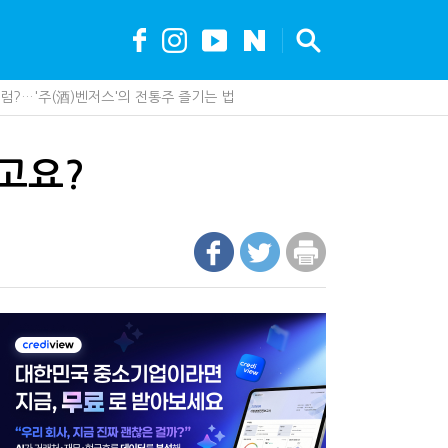
나지 않았다…미국의 강제노동 관세 전략
못 산다…지자체도 '경영'의 시대
가 백화점에 입점…비결은 국세청?
세, 다음은 '공급과잉 관세'인가
고요?
 진단한다…더존비즈온 'ARIX 모델' 고도화
"…가업승계 성패, 시간에 달렸다
최대 6.3배 차이…"실거주 요건 강화하자"
안…1주택자 세 부담 어떻게 달라질까
까요"…세무사에게 부동산 고민을 털어놓는 이유
 이제 코인거래소까지 샅샅이 본다
제 제품이 아니라 공급망을 본다
업상속은 기술…납세자가 꼭 볼 5가지
현금 1억…국세청·관세청 누가 가져갈까
수 세금 인하…환급 플랫폼 수익성 악화될까
에 '콕' 집는 세관 직원 정체는?
00억 공제…임광현 "무한정 혜택, 공정한가"
내 생산땐 세금 깎아준다
 효과…'올○스' 운영법인 폐업