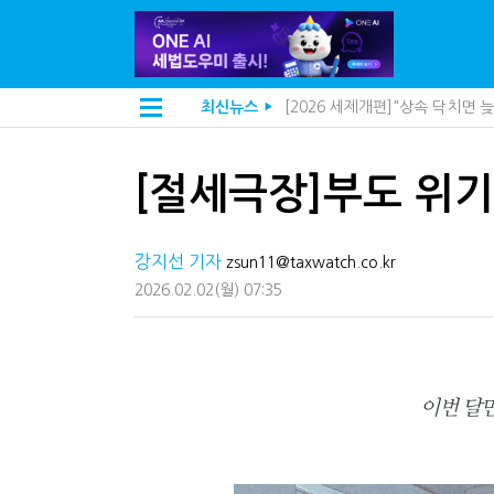
[2026 세제개편]종부세는 집값
최신뉴스
▶
해외 안 갔는데 긁힌 신용카드…
[2026 세제개편]10년 실거주
전자담배 통관, 이제 제품이 아
[절세극장]부도 위기
[인터뷰]중앙정부 돈으로만 못 
"10년 넘게 7급은 문제"...인
지방재정공제회, 재정분석 수행기
강지선 기자
"정상 승계까지 막을까"…전문가
zsun11@taxwatch.co.kr
"3.3% 시대 끝...세무플랫폼 
2026.02.02
(월)
07:35
내 지분만 봤다간 낭패…주식 양도
세무법인 HKL, 조사·재산세 전
김밥엔 어떤 술 어울릴까?…국세
"세무플랫폼 문제 해결될 것"…세
배달라이더 원천징수 세금 인하
이번 달
상속·증여세 조사, 이제 코인거
고액자산가 더 옥죈다…해외신탁
반도체·AI로봇 국내 생산땐 세금
"오래 보유보다 오래 살아야"…1