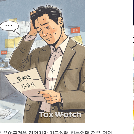
서장이 더 낫다?
전통주 칵테일까지
 늦다"…가업승계 성패, 시간에 달렸다
막걸리를 하이볼처럼
많은 우여곡절을 겪었지만 지금처럼 힘들었던 적은 없었