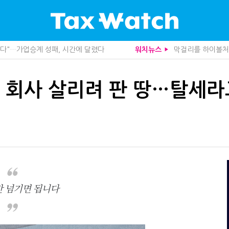
, 가업상속은 기술…납세자가 꼭 볼 5가지
트럼프 관세는 끝
워치뉴스
▶
관세청이 몇분 만에 찾아낸 비결은?
중앙정부 돈으로만 
도 불안…1주택자 세 부담 어떻게 달라질까
영세 전통주 업체
니라 공급망을 본다
미국 301조 新관
 회사 살리려 판 땅…탈세라
산다…지자체도 '경영'의 시대
기업 AI 준비 수준
사로 답한 임광현 국세청장
"상속 닥치면 늦다
관 첫 선정…243개 지방정부 분석
1주택자도 양도세 
가 본 가업상속공제 개편 우려
10년 실거주도 불
사업모델 흔들린다"
"어떤 건물을 팔
세 추징 부른 '3가지 실수'
상속·증여세 조사,
문가 임종수 세무사 영입
전자담배 통관, 이
청이 K-푸드 꺼낸 까닭
종부세는 집값, 가
무사회 진단, 왜
함께 찾은 체납자 
…환급 플랫폼 수익성 악화될까
배달라이더 원천징
만 넘기면 됩니다
래소까지 샅샅이 본다
수상한 업체 1분 만
 미신고 제보에 포상금
집 한 채 팔고 2
 깎아준다
반도체·AI로봇 국
주택 세금 '실거주' 중심으로
개정 세무사법 단속