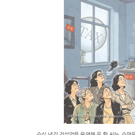
강남이 좋다는 건 옛말…강서세무
[2026 세제개편]"상속 닥치면
수십 년간 건설업을 운영해 온 황 씨는, 수