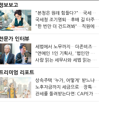
정보보고
"본청은 원래 힘들다?"…국세청 직원들이 떠나는 이유
국세청 조기명퇴…후배 길 터주기? 선배 밀어내기?
"한 번만 더 건드려봐"…직원에 폭발한 관세청장, 왜?
전문가 인터뷰
세법에서 노무까지…더존비즈온 AI 목표는 '전문가의 시간'
"연예인 1인 기획사, '법인만 세우면 절세' 시대 끝났다"
사람 읽는 세무사와 세법 읽는 회계사가 만나면?
프리미엄 리포트
상속주택 '누가, 어떻게' 받느냐에 따라 세금이 달라진다
노후자금까지 세금으로…장특공제 폐지가 부를 조세의 역설
관세를 돌려받는다면: CAPE가 바꾼 기업의 현금흐름