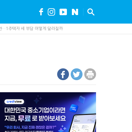
안…1주택자 세 부담 어떻게 달라질까
못 산다…지자체도 '경영'의 시대
가 백화점에 입점…비결은 국세청?
세, 다음은 '공급과잉 관세'인가
 진단한다…더존비즈온 'ARIX 모델' 고도화
"…가업승계 성패, 시간에 달렸다
최대 6.3배 차이…"실거주 요건 강화하자"
까요"…세무사에게 부동산 고민을 털어놓는 이유
나지 않았다…미국의 강제노동 관세 전략
 이제 코인거래소까지 샅샅이 본다
제 제품이 아니라 공급망을 본다
업상속은 기술…납세자가 꼭 볼 5가지
수 세금 인하…환급 플랫폼 수익성 악화될까
현금 1억…국세청·관세청 누가 가져갈까
에 '콕' 집는 세관 직원 정체는?
00억 공제…임광현 "무한정 혜택, 공정한가"
내 생산땐 세금 깎아준다
 효과…'올○스' 운영법인 폐업