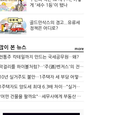
게 '세수 1등'이 됐나
골드만삭스의 경고...유류세
정책은 어디로?
많이 본 뉴스
more
전통주 칵테일까지 만드는 국세공무원…왜?
막걸리를 하이볼처럼?…'주(酒)벤저스'의 전통주 즐기는 법
10년 실거주도 불안…1주택자 세 부담 어떻게 달라질까
1주택자도 양도세 최대 6.3배 차이…"실거주 요건 강화하자"
"어떤 건물을 팔까요"…세무사에게 부동산 고민을 털어놓는 이유