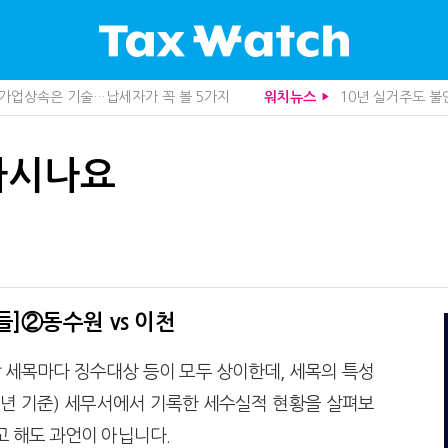
, 가업상속은 기술…납세자가 꼭 볼 5가지
10년 실거주도 불
워치뉴스
▶
관세청이 몇분 만에 찾아낸 비결은?
중앙정부 돈으로만 
도 불안…1주택자 세 부담 어떻게 달라질까
영세 전통주 업체
니라 공급망을 본다
미국 301조 新관
아시나요
산다…지자체도 '경영'의 시대
기업 AI 준비 수준
사로 답한 임광현 국세청장
"상속 닥치면 늦다
관 첫 선정…243개 지방정부 분석
1주택자도 양도세 
가 본 가업상속공제 개편 우려
"어떤 건물을 팔
사업모델 흔들린다"
트럼프 관세는 끝
세 추징 부른 '3가지 실수'
상속·증여세 조사,
문가 임종수 세무사 영입
전자담배 통관, 이
청이 K-푸드 꺼낸 까닭
종부세는 집값, 가
]②동수원 vs 이천
무사회 진단, 왜
배달라이더 원천징
…환급 플랫폼 수익성 악화될까
함께 찾은 체납자 
 각 세목마다 징수대상 등이 모두 상이한데, 세목의 특성
래소까지 샅샅이 본다
수상한 업체 1분 만
 미신고 제보에 포상금
집 한 채 팔고 2
21년 기준) 세무서에서 기록한 세수실적 현황을 살펴보
 깎아준다
반도체·AI로봇 국
고 해도 과언이 아닙니다.
주택 세금 '실거주' 중심으로
개정 세무사법 단속