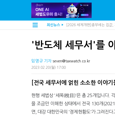
[2026 세제개편]종부세는 집값
최신뉴스
▶
해외 안 갔는데 긁힌 신용카드…
[2026 세제개편]10년 실거주
전자담배 통관, 이제 제품이 아
'반도체 세무서'를 
[인터뷰]중앙정부 돈으로만 못 
"10년 넘게 7급은 문제"...인
지방재정공제회, 재정분석 수행기
임명규 기자
"정상 승계까지 막을까"…전문가
seven@taxwatch.co.kr
"3.3% 시대 끝...세무플랫폼 
2023.02.20
(월)
17:00
내 지분만 봤다간 낭패…주식 양도
세무법인 HKL, 조사·재산세 전
김밥엔 어떤 술 어울릴까?…국세
[전국 세무서에 얽힌 소소한 이야기들
"세무플랫폼 문제 해결될 것"…세
배달라이더 원천징수 세금 인하
현행 세법상 '세목(稅目)'은 총 25개입니다.
상속·증여세 조사, 이제 코인거
고액자산가 더 옥죈다…해외신탁
을 조금만 이해한 상태에서 전국 130개(20
반도체·AI로봇 국내 생산땐 세금
면, 대강 대한민국의 '경제현황도'가 그려진다
"오래 보유보다 오래 살아야"…1