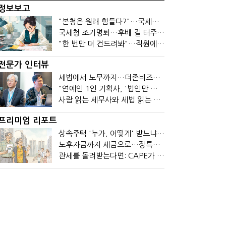
정보보고
"본청은 원래 힘들다?"…국세청 직원들이 떠나는 이유
국세청 조기명퇴…후배 길 터주기? 선배 밀어내기?
"한 번만 더 건드려봐"…직원에 폭발한 관세청장, 왜?
전문가 인터뷰
세법에서 노무까지…더존비즈온 AI 목표는 '전문가의 시간'
"연예인 1인 기획사, '법인만 세우면 절세' 시대 끝났다"
사람 읽는 세무사와 세법 읽는 회계사가 만나면?
프리미엄 리포트
상속주택 '누가, 어떻게' 받느냐에 따라 세금이 달라진다
노후자금까지 세금으로…장특공제 폐지가 부를 조세의 역설
관세를 돌려받는다면: CAPE가 바꾼 기업의 현금흐름