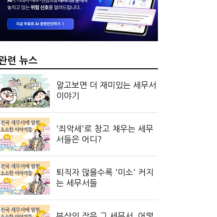
 만드는 국세공무원…왜?
?…'주(酒)벤저스'의 전통주 즐기는 법
관련 뉴스
알고보면 더 재미있는 세무서
이야기
'죄악세'로 창고 채우는 세무
서들은 어디?
퇴직자 많을수록 '미소' 커지
는 세무서들
부산의 작은 그 세무서, 어떻