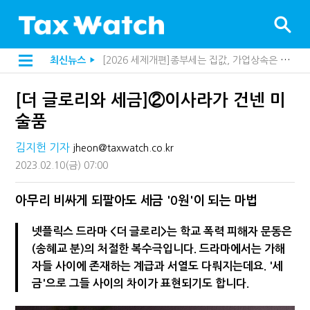
[2026 세제개편]종부세는 집값, 가업상속은 기술…납세자가 꼭 볼 5가지
최신뉴스
▶
[2026 세제개편]10년 실거주도 불안…1주택자 세 부담 어떻게 달라질까
지방재정공제회, 재정분석 수행기관 첫 선정…243개 지방정부 분석
[더 글로리와 세금]②이사라가 건넨 미
[인터뷰]중앙정부 돈으로만 못 산다…지자체도 '경영'의 시대
"정상 승계까지 막을까"…전문가가 본 가업상속공제 개편 우려
술품
"3.3% 시대 끝...세무플랫폼 사업모델 흔들린다"
내 지분만 봤다간 낭패…주식 양도세 추징 부른 '3가지 실수'
김지헌 기자
jheon@taxwatch.co.kr
세무법인 HKL, 조사·재산세 전문가 임종수 세무사 영입
2023.02.10
(금)
07:00
김밥엔 어떤 술 어울릴까?…국세청이 K-푸드 꺼낸 까닭
전자담배 통관, 이제 제품이 아니라 공급망을 본다
미국 301조 新관세, 다음은 '공급과잉 관세'인가
아무리 비싸게 되팔아도 세금 '0원'이 되는 마법
[인터뷰]"어떤 건물을 팔까요"…세무사에게 부동산 고민을 털어놓는 이유
"세무플랫폼 문제 해결될 것"…세무사회 진단, 왜
넷플릭스 드라마 <더 글로리>는 학교 폭력 피해자 문동은
배달라이더 원천징수 세금 인하…환급 플랫폼 수익성 악화될까
(송혜교 분)의 처절한 복수극입니다. 드라마에서는 가해
상속·증여세 조사, 이제 코인거래소까지 샅샅이 본다
자들 사이에 존재하는 계급과 서열도 다뤄지는데요. '세
고액자산가 더 옥죈다…해외신탁 미신고 제보에 포상금
반도체·AI로봇 국내 생산땐 세금 깎아준다
금'으로 그들 사이의 차이가 표현되기도 합니다.
"오래 보유보다 오래 살아야"…1주택 세금 '실거주' 중심으로
"10년 넘게 7급은 문제"...인사로 답한 임광현 국세청장