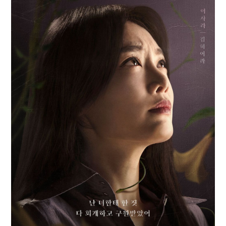
[2026 세제개편]"상속 닥치면 늦다"…가업승계 성패, 시간에 달렸다