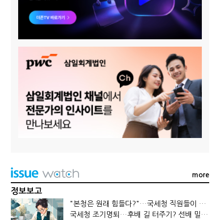
more
정보보고
"본청은 원래 힘들다?"…국세청 직원들이 떠나는 이유
국세청 조기명퇴…후배 길 터주기? 선배 밀어내기?