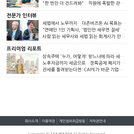
"한 번만 더 건드려봐"…직원에 폭발한 관세청장, 왜?
전문가 인터뷰
세법에서 노무까지…더존비즈온 AI 목표는 '전문가의 시간'
"연예인 1인 기획사, '법인만 세우면 절세' 시대 끝났다"
사람 읽는 세무사와 세법 읽는 회계사가 만나면?
프리미엄 리포트
상속주택 '누가, 어떻게' 받느냐에 따라 세금이 달라진다
노후자금까지 세금으로…장특공제 폐지가 부를 조세의 역설
관세를 돌려받는다면: CAPE가 바꾼 기업의 현금흐름
회사소개
이용약관
개인정보취급방침
저작권안내