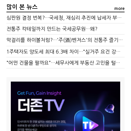
많이 본 뉴스
more
심판원 결정 번복?…국세청, 재심리 추진에 납세자 부담 우려
전통주 칵테일까지 만드는 국세공무원…왜?
막걸리를 하이볼처럼?…'주(酒)벤저스'의 전통주 즐기는 법
1주택자도 양도세 최대 6.3배 차이…"실거주 요건 강화하자"
"어떤 건물을 팔까요"…세무사에게 부동산 고민을 털어놓는 이유