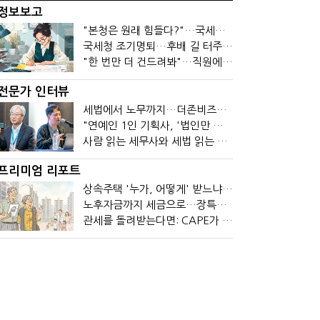
정보보고
"본청은 원래 힘들다?"…국세청 직원들이 떠나는 이유
국세청 조기명퇴…후배 길 터주기? 선배 밀어내기?
"한 번만 더 건드려봐"…직원에 폭발한 관세청장, 왜?
전문가 인터뷰
세법에서 노무까지…더존비즈온 AI 목표는 '전문가의 시간'
"연예인 1인 기획사, '법인만 세우면 절세' 시대 끝났다"
사람 읽는 세무사와 세법 읽는 회계사가 만나면?
프리미엄 리포트
상속주택 '누가, 어떻게' 받느냐에 따라 세금이 달라진다
노후자금까지 세금으로…장특공제 폐지가 부를 조세의 역설
관세를 돌려받는다면: CAPE가 바꾼 기업의 현금흐름