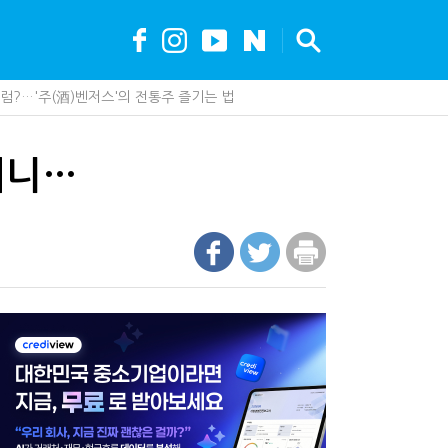
?…'주(酒)벤저스'의 전통주 즐기는 법
안…1주택자 세 부담 어떻게 달라질까
못 산다…지자체도 '경영'의 시대
가 백화점에 입점…비결은 국세청?
세, 다음은 '공급과잉 관세'인가
더니…
 진단한다…더존비즈온 'ARIX 모델' 고도화
"…가업승계 성패, 시간에 달렸다
최대 6.3배 차이…"실거주 요건 강화하자"
까요"…세무사에게 부동산 고민을 털어놓는 이유
나지 않았다…미국의 강제노동 관세 전략
 이제 코인거래소까지 샅샅이 본다
업상속은 기술…납세자가 꼭 볼 5가지
제 제품이 아니라 공급망을 본다
수 세금 인하…환급 플랫폼 수익성 악화될까
현금 1억…국세청·관세청 누가 가져갈까
에 '콕' 집는 세관 직원 정체는?
00억 공제…임광현 "무한정 혜택, 공정한가"
내 생산땐 세금 깎아준다
 효과…'올○스' 운영법인 폐업