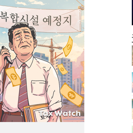
서장이 더 낫다?
전통주 칵테일까지