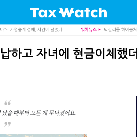
 늦다"…가업승계 성패, 시간에 달렸다
막걸리를 하이볼처럼
워치뉴스
▶
, 가업상속은 기술…납세자가 꼭 볼 5가지
10년 실거주도 불
관세청이 몇분 만에 찾아낸 비결은?
중앙정부 돈으로만 
도 불안…1주택자 세 부담 어떻게 달라질까
영세 전통주 업체
니라 공급망을 본다
미국 301조 新관
체납하고 자녀에 현금이체했
산다…지자체도 '경영'의 시대
기업 AI 준비 수준
사로 답한 임광현 국세청장
"상속 닥치면 늦다
관 첫 선정…243개 지방정부 분석
1주택자도 양도세 
가 본 가업상속공제 개편 우려
"어떤 건물을 팔
사업모델 흔들린다"
트럼프 관세는 끝
세 추징 부른 '3가지 실수'
상속·증여세 조사,
문가 임종수 세무사 영입
종부세는 집값, 가
청이 K-푸드 꺼낸 까닭
전자담배 통관, 이
무사회 진단, 왜
배달라이더 원천징
…환급 플랫폼 수익성 악화될까
함께 찾은 체납자 
 났을 때부터 모든 게 무너졌어요.
래소까지 샅샅이 본다
수상한 업체 1분 만
 미신고 제보에 포상금
집 한 채 팔고 2
 깎아준다
반도체·AI로봇 국
주택 세금 '실거주' 중심으로
개정 세무사법 단속