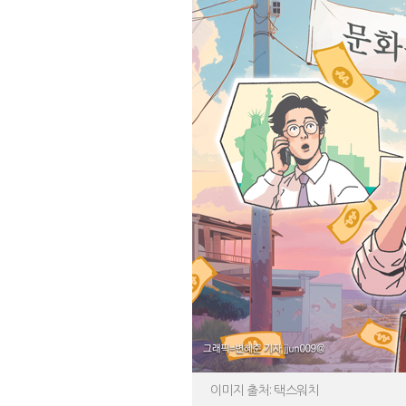
강남이 좋다는 건 옛말…강서세무
이미지 출처: 택스워치