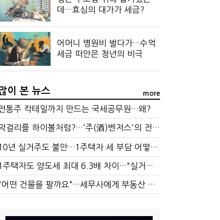
데…효심의 대가가 세금?
어머니 병원비 벌다가…수억
세금 떠안은 청년의 비극
많이 본 뉴스
more
전통주 칵테일까지 만드는 국세공무원…왜?
막걸리를 하이볼처럼?…'주(酒)벤저스'의 전통주 즐기는 법
10년 실거주도 불안…1주택자 세 부담 어떻게 달라질까
1주택자도 양도세 최대 6.3배 차이…"실거주 요건 강화하자"
"어떤 건물을 팔까요"…세무사에게 부동산 고민을 털어놓는 이유