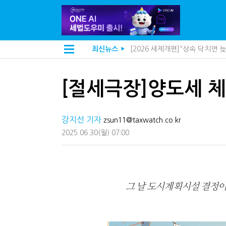
[2026 세제개편]"상속 닥치면
최신뉴스
▶
[2026 세제개편]종부세는 집값
해외 안 갔는데 긁힌 신용카드…
[2026 세제개편]10년 실거주
전자담배 통관, 이제 제품이 아
[절세극장]양도세 
[인터뷰]중앙정부 돈으로만 못 
"10년 넘게 7급은 문제"...인
지방재정공제회, 재정분석 수행기
강지선 기자
zsun11@taxwatch.co.kr
"정상 승계까지 막을까"…전문가
"3.3% 시대 끝...세무플랫폼 
2025.06.30
(월)
07:00
내 지분만 봤다간 낭패…주식 양도
세무법인 HKL, 조사·재산세 전
김밥엔 어떤 술 어울릴까?…국세
"세무플랫폼 문제 해결될 것"…세
배달라이더 원천징수 세금 인하
그 날 도시계획시설 결정이
상속·증여세 조사, 이제 코인거
고액자산가 더 옥죈다…해외신탁
반도체·AI로봇 국내 생산땐 세금
"오래 보유보다 오래 살아야"…1