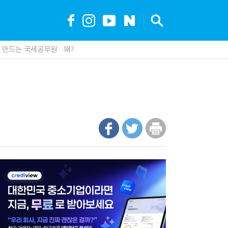
?…'주(酒)벤저스'의 전통주 즐기는 법
조직에 '클로드' 도입…AI 업무 전환 본격화
안…1주택자 세 부담 어떻게 달라질까
가 백화점에 입점…비결은 국세청?
못 산다…지자체도 '경영'의 시대
세, 다음은 '공급과잉 관세'인가
제 제품이 아니라 공급망을 본다
최대 6.3배 차이…"실거주 요건 강화하자"
까요"…세무사에게 부동산 고민을 털어놓는 이유
나지 않았다…미국의 강제노동 관세 전략
현금 1억…국세청·관세청 누가 가져갈까
에 '콕' 집는 세관 직원 정체는?
 진단한다…더존비즈온 'ARIX 모델' 고도화
00억 공제…임광현 "무한정 혜택, 공정한가"
 효과…'올○스' 운영법인 폐업
 이제 코인거래소까지 샅샅이 본다
내 생산땐 세금 깎아준다
수 세금 인하…환급 플랫폼 수익성 악화될까