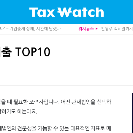
, 가업상속은 기술…납세자가 꼭 볼 5가지
막걸리를 하이볼처럼
워치뉴스
▶
도 불안…1주택자 세 부담 어떻게 달라질까
더존비즈온, 개발 
관 첫 선정…243개 지방정부 분석
10년 실거주도 불
산다…지자체도 '경영'의 시대
영세 전통주 업체
출 TOP10
가 본 가업상속공제 개편 우려
중앙정부 돈으로만 
사업모델 흔들린다"
미국 301조 新관
세 추징 부른 '3가지 실수'
전자담배 통관, 이
문가 임종수 세무사 영입
1주택자도 양도세 
청이 K-푸드 꺼낸 까닭
"어떤 건물을 팔
니라 공급망을 본다
트럼프 관세는 끝
급과잉 관세'인가
함께 찾은 체납자 
…세무사에게 부동산 고민을 털어놓는 이유
수상한 업체 1분 만
무사회 진단, 왜
기업 AI 준비 수준
을 때 필요한 조력자입니다. 어떤 관세법인을 선택하
…환급 플랫폼 수익성 악화될까
집 한 채 팔고 2
감하기도 하는데요.
래소까지 샅샅이 본다
개정 세무사법 단속
 미신고 제보에 포상금
상속·증여세 조사,
 깎아준다
반도체·AI로봇 국
세법인의 전문성을 가늠할 수 있는 대표적인 지표로 매
주택 세금 '실거주' 중심으로
배달라이더 원천징