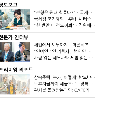
정보보고
"본청은 원래 힘들다?"…국세청 직원들이 떠나는 이유
국세청 조기명퇴…후배 길 터주기? 선배 밀어내기?
"한 번만 더 건드려봐"…직원에 폭발한 관세청장, 왜?
전문가 인터뷰
세법에서 노무까지…더존비즈온 AI 목표는 '전문가의 시간'
"연예인 1인 기획사, '법인만 세우면 절세' 시대 끝났다"
사람 읽는 세무사와 세법 읽는 회계사가 만나면?
프리미엄 리포트
상속주택 '누가, 어떻게' 받느냐에 따라 세금이 달라진다
노후자금까지 세금으로…장특공제 폐지가 부를 조세의 역설
관세를 돌려받는다면: CAPE가 바꾼 기업의 현금흐름