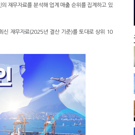
사로 답한 임광현 국세청장
심판원 결정 번복?
인의 재무자료를 분석해 업계 매출 순위를 집계하고 있
 늦다"…가업승계 성패, 시간에 달렸다
전통주 칵테일까지
 재무자료(2025년 결산 기준)를 토대로 상위 10