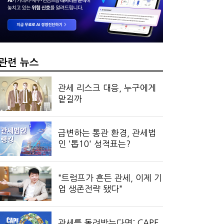
…국세청, 재심리 추진에 납세자 부담 우려
 만드는 국세공무원…왜?
관련 뉴스
관세 리스크 대응, 누구에게
맡길까
급변하는 통관 환경, 관세법
인 '톱10' 성적표는?
"트럼프가 흔든 관세, 이제 기
업 생존전략 됐다"
관세를 돌려받는다면: CAPE