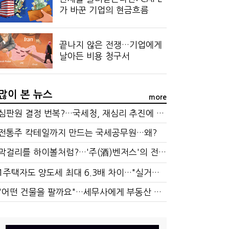
가 바꾼 기업의 현금흐름
끝나지 않은 전쟁…기업에게
날아든 비용 청구서
많이 본 뉴스
more
심판원 결정 번복?…국세청, 재심리 추진에 납세자 부담 우려
전통주 칵테일까지 만드는 국세공무원…왜?
막걸리를 하이볼처럼?…'주(酒)벤저스'의 전통주 즐기는 법
1주택자도 양도세 최대 6.3배 차이…"실거주 요건 강화하자"
"어떤 건물을 팔까요"…세무사에게 부동산 고민을 털어놓는 이유