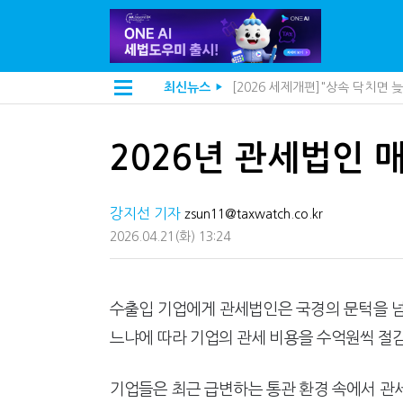
[2026 세제개편]종부세는 집값
최신뉴스
▶
[2026 세제개편]10년 실거주
지방재정공제회, 재정분석 수행기
[인터뷰]중앙정부 돈으로만 못 
2026년 관세법인 매
"정상 승계까지 막을까"…전문가
"3.3% 시대 끝...세무플랫폼 
내 지분만 봤다간 낭패…주식 양도
강지선 기자
세무법인 HKL, 조사·재산세 전
zsun11@taxwatch.co.kr
김밥엔 어떤 술 어울릴까?…국세
2026.04.21
(화)
13:24
전자담배 통관, 이제 제품이 아
미국 301조 新관세, 다음은 '공
[인터뷰]"어떤 건물을 팔까요"
"세무플랫폼 문제 해결될 것"…세
수출입 기업에게 관세법인은 국경의 문턱을 넘
배달라이더 원천징수 세금 인하
느냐에 따라 기업의 관세 비용을 수억원씩 절
상속·증여세 조사, 이제 코인거
고액자산가 더 옥죈다…해외신탁
반도체·AI로봇 국내 생산땐 세금
기업들은 최근 급변하는 통관 환경 속에서 관
"오래 보유보다 오래 살아야"…1