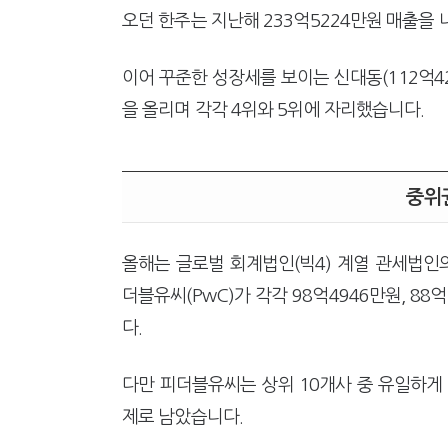
오던 한주는 지난해 233억5224만원 매출을 
이어 꾸준한 성장세를 보이는 신대동(112억42
을 올리며 각각 4위와 5위에 자리했습니다.
중위
올해는 글로벌 회계법인(빅4) 계열 관세법인의
더블유씨(PwC)가 각각 98억4946만원, 8
다.
다만 피더블유씨는 상위 10개사 중 유일하게 
제로 남았습니다.