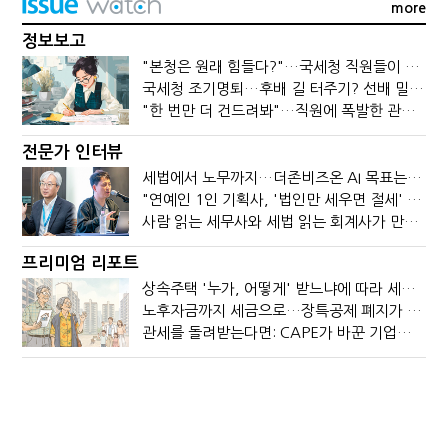
more
정보보고
"본청은 원래 힘들다?"…국세청 직원들이 떠나는 이유
국세청 조기명퇴…후배 길 터주기? 선배 밀어내기?
"한 번만 더 건드려봐"…직원에 폭발한 관세청장, 왜?
전문가 인터뷰
세법에서 노무까지…더존비즈온 AI 목표는 '전문가의 시간'
"연예인 1인 기획사, '법인만 세우면 절세' 시대 끝났다"
사람 읽는 세무사와 세법 읽는 회계사가 만나면?
프리미엄 리포트
상속주택 '누가, 어떻게' 받느냐에 따라 세금이 달라진다
노후자금까지 세금으로…장특공제 폐지가 부를 조세의 역설
관세를 돌려받는다면: CAPE가 바꾼 기업의 현금흐름