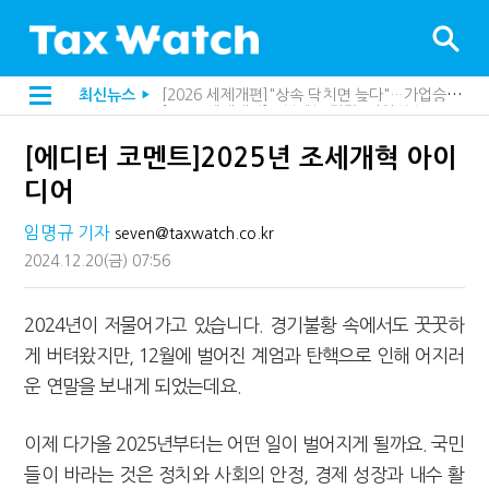
[2026 세제개편]종부세는 집값, 가업상속은 기술…납세자가 꼭 볼 5가지
최신뉴스
▶
해외 안 갔는데 긁힌 신용카드…관세청이 몇분 만에 찾아낸 비결은?
[2026 세제개편]10년 실거주도 불안…1주택자 세 부담 어떻게 달라질까
[에디터 코멘트]2025년 조세개혁 아이
전자담배 통관, 이제 제품이 아니라 공급망을 본다
[인터뷰]중앙정부 돈으로만 못 산다…지자체도 '경영'의 시대
디어
"10년 넘게 7급은 문제"...인사로 답한 임광현 국세청장
지방재정공제회, 재정분석 수행기관 첫 선정…243개 지방정부 분석
임명규 기자
seven@taxwatch.co.kr
"정상 승계까지 막을까"…전문가가 본 가업상속공제 개편 우려
2024.12.20
(금)
07:56
"3.3% 시대 끝...세무플랫폼 사업모델 흔들린다"
내 지분만 봤다간 낭패…주식 양도세 추징 부른 '3가지 실수'
세무법인 HKL, 조사·재산세 전문가 임종수 세무사 영입
2024년이 저물어가고 있습니다. 경기불황 속에서도 꿋꿋하
김밥엔 어떤 술 어울릴까?…국세청이 K-푸드 꺼낸 까닭
게 버텨왔지만, 12월에 벌어진 계엄과 탄핵으로 인해 어지러
"세무플랫폼 문제 해결될 것"…세무사회 진단, 왜
배달라이더 원천징수 세금 인하…환급 플랫폼 수익성 악화될까
운 연말을 보내게 되었는데요.
상속·증여세 조사, 이제 코인거래소까지 샅샅이 본다
고액자산가 더 옥죈다…해외신탁 미신고 제보에 포상금
이제 다가올 2025년부터는 어떤 일이 벌어지게 될까요. 국민
반도체·AI로봇 국내 생산땐 세금 깎아준다
"오래 보유보다 오래 살아야"…1주택 세금 '실거주' 중심으로
들이 바라는 것은 정치와 사회의 안정, 경제 성장과 내수 활
강남이 좋다는 건 옛말…강서세무서장이 더 낫다?