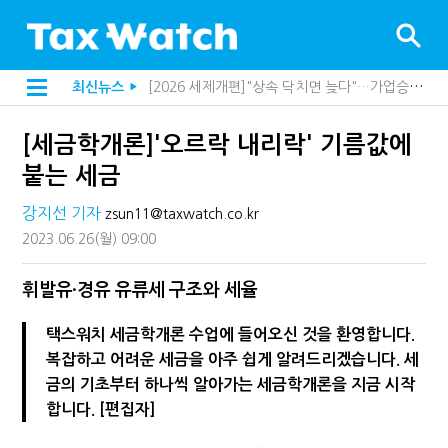
[2026 세제개편]종부세는 집값, 가업상속은 기술…납세자가 꼭 볼 5가지
최신뉴스
▶
[2026 세제개편]10년 실거주도 불안…1주택자 세 부담 어떻게 달라질까
지방재정공제회, 재정분석 수행기관 첫 선정…243개 지방정부 분석
[세금학개론]'오르락 내리락' 기름값에
[인터뷰]중앙정부 돈으로만 못 산다…지자체도 '경영'의 시대
"정상 승계까지 막을까"…전문가가 본 가업상속공제 개편 우려
붙는 세금
"3.3% 시대 끝...세무플랫폼 사업모델 흔들린다"
내 지분만 봤다간 낭패…주식 양도세 추징 부른 '3가지 실수'
강지선 기자
zsun11@taxwatch.co.kr
세무법인 HKL, 조사·재산세 전문가 임종수 세무사 영입
2023.06.26
(월)
09:00
김밥엔 어떤 술 어울릴까?…국세청이 K-푸드 꺼낸 까닭
전자담배 통관, 이제 제품이 아니라 공급망을 본다
미국 301조 新관세, 다음은 '공급과잉 관세'인가
휘발유·경유 유류세 구조와 세율
[인터뷰]"어떤 건물을 팔까요"…세무사에게 부동산 고민을 털어놓는 이유
"세무플랫폼 문제 해결될 것"…세무사회 진단, 왜
택스워치 세금학개론 수업에 들어오신 것을 환영합니다.
배달라이더 원천징수 세금 인하…환급 플랫폼 수익성 악화될까
복잡하고 어려운 세금을 아주 쉽게 알려드리겠습니다. 세
상속·증여세 조사, 이제 코인거래소까지 샅샅이 본다
금의 기초부터 하나씩 알아가는 세금학개론을 지금 시작
고액자산가 더 옥죈다…해외신탁 미신고 제보에 포상금
반도체·AI로봇 국내 생산땐 세금 깎아준다
합니다. [편집자]
"오래 보유보다 오래 살아야"…1주택 세금 '실거주' 중심으로
"10년 넘게 7급은 문제"...인사로 답한 임광현 국세청장