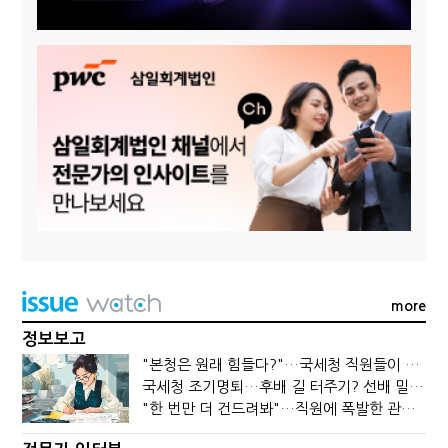
more
정보보고
"본청은 원래 힘들다?"…국세청 직원들이 떠나는 이유
국세청 조기명퇴…후배 길 터주기? 선배 밀어내기?
"한 번만 더 건드려봐"…직원에 폭발한 관세청장, 왜?