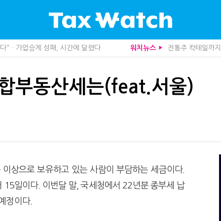
, 가업상속은 기술…납세자가 꼭 볼 5가지
막걸리를 하이볼처럼
워치뉴스
▶
도 불안…1주택자 세 부담 어떻게 달라질까
더존비즈온, 개발 
관 첫 선정…243개 지방정부 분석
10년 실거주도 불
산다…지자체도 '경영'의 시대
영세 전통주 업체
합부동산세는(feat.서울)
가 본 가업상속공제 개편 우려
중앙정부 돈으로만 
사업모델 흔들린다"
미국 301조 新관
세 추징 부른 '3가지 실수'
전자담배 통관, 이
문가 임종수 세무사 영입
1주택자도 양도세 
청이 K-푸드 꺼낸 까닭
"어떤 건물을 팔
니라 공급망을 본다
트럼프 관세는 끝
급과잉 관세'인가
함께 찾은 체납자 
…세무사에게 부동산 고민을 털어놓는 이유
수상한 업체 1분 만
무사회 진단, 왜
기업 AI 준비 수준
 이상으로 보유하고 있는 사람이 부담하는 세금이다.
…환급 플랫폼 수익성 악화될까
집 한 채 팔고 2
 15일이다. 이번달 말, 국세청에서 22년분 종부세 납
래소까지 샅샅이 본다
개정 세무사법 단속
 미신고 제보에 포상금
상속·증여세 조사,
예정이다.
 깎아준다
반도체·AI로봇 국
주택 세금 '실거주' 중심으로
배달라이더 원천징