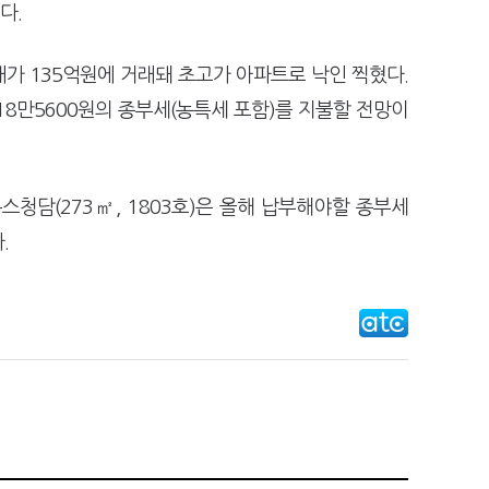
다.
매매가 135억원에 거래돼 초고가 아파트로 낙인 찍혔다.
18만5600원의 종부세(농특세 포함)를 지불할 전망이
청담(273㎡, 1803호)은 올해 납부해야할 종부세
.