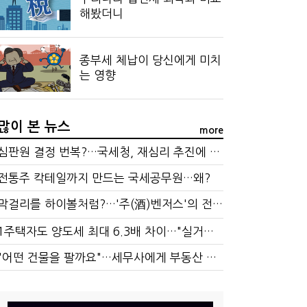
해봤더니
종부세 체납이 당신에게 미치
는 영향
많이 본 뉴스
more
심판원 결정 번복?…국세청, 재심리 추진에 납세자 부담 우려
전통주 칵테일까지 만드는 국세공무원…왜?
막걸리를 하이볼처럼?…'주(酒)벤저스'의 전통주 즐기는 법
1주택자도 양도세 최대 6.3배 차이…"실거주 요건 강화하자"
"어떤 건물을 팔까요"…세무사에게 부동산 고민을 털어놓는 이유