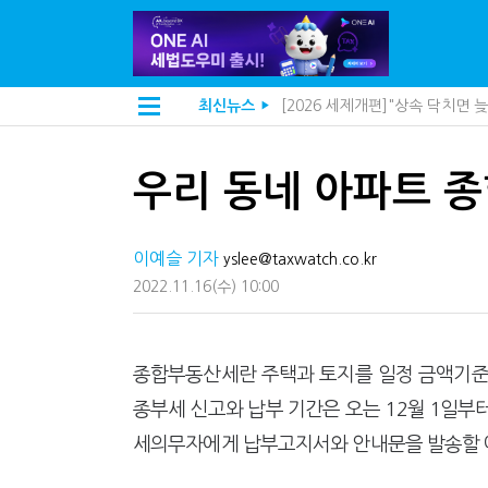
[2026 세제개편]종부세는 집값
최신뉴스
▶
[2026 세제개편]10년 실거주
지방재정공제회, 재정분석 수행기
[인터뷰]중앙정부 돈으로만 못 
우리 동네 아파트 종
"정상 승계까지 막을까"…전문가
"3.3% 시대 끝...세무플랫폼 
내 지분만 봤다간 낭패…주식 양도
이예슬 기자
세무법인 HKL, 조사·재산세 전
yslee@taxwatch.co.kr
김밥엔 어떤 술 어울릴까?…국세
2022.11.16
(수)
10:00
전자담배 통관, 이제 제품이 아
미국 301조 新관세, 다음은 '공
[인터뷰]"어떤 건물을 팔까요"
"세무플랫폼 문제 해결될 것"…세
종합부동산세란 주택과 토지를 일정 금액기준
배달라이더 원천징수 세금 인하
종부세 신고와 납부 기간은 오는 12월 1일부터
상속·증여세 조사, 이제 코인거
고액자산가 더 옥죈다…해외신탁
세의무자에게 납부고지서와 안내문을 발송할 
반도체·AI로봇 국내 생산땐 세금
"오래 보유보다 오래 살아야"…1