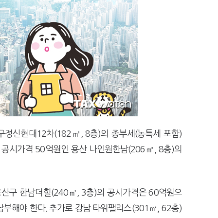
정신현대12차(182㎡, 8층)의 종부세(농특세 포함)
 공시가격 50억원인 용산 나인원한남(206㎡, 8층)의
구 한남더힐(240㎡, 3층)의 공시가격은 60억원으
납부해야 한다. 추가로 강남 타워팰리스(301㎡, 62층)