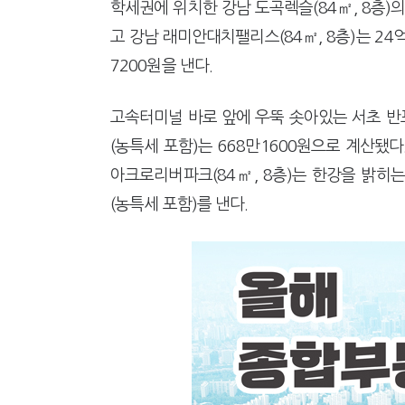
학세권에 위치한 강남 도곡렉슬(84㎡, 8층)의
고 강남 래미안대치팰리스(84㎡, 8층)는 24
7200원을 낸다.
고속터미널 바로 앞에 우뚝 솟아있는 서초 반포
(농특세 포함)는 668만1600원으로 계산됐
아크로리버파크(84㎡, 8층)는 한강을 밝히는
(농특세 포함)를 낸다.