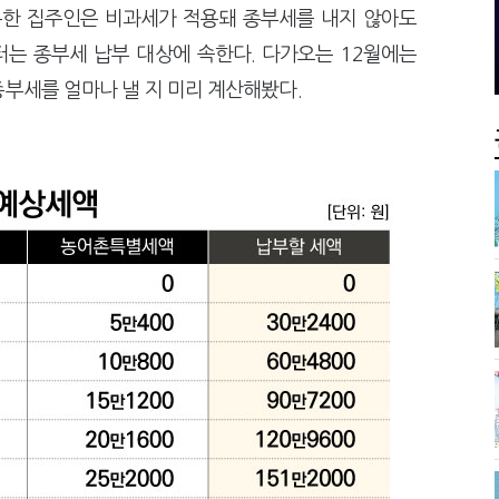
사로 답한 임광현 국세청장
심판원 결정 번복?
유한 집주인은 비과세가 적용돼 종부세를 내지 않아도
 늦다"…가업승계 성패, 시간에 달렸다
전통주 칵테일까지
는 종부세 납부 대상에 속한다. 다가오는 12월에는
부세를 얼마나 낼 지 미리 계산해봤다.