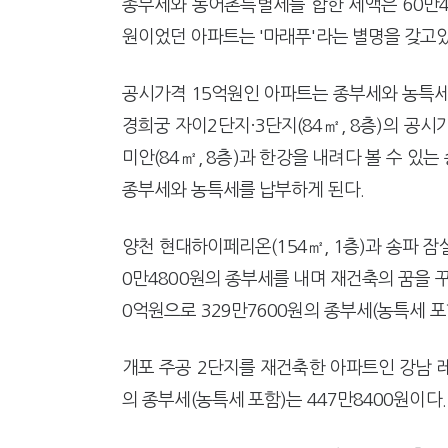
종부세와 농어촌특별세를 합한 세액은 60만4
원이었던 아파트는 '마래푸'라는 별명을 갖고있
공시가격 15억원인 아파트는 종부세와 농특세로
경희궁 자이2단지·3단지(84㎡, 8층)의 공
미안(84㎡, 8층)과 한강을 내려다 볼 수 있는
종부세와 농특세를 납부하게 된다.
양천 현대하이페리온(154㎡, 1층)과 송파 잠실
0만4800원의 종부세를 내며 재건축의 꿈을 꾸
0억원으로 329만7600원의 종부세(농특세 포
개포 주공 2단지를 재건축한 아파트인 강남 레
의 종부세(농특세 포함)는 447만8400원이다.