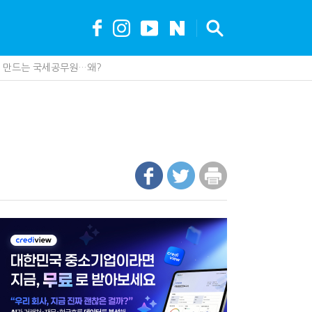
?…'주(酒)벤저스'의 전통주 즐기는 법
조직에 '클로드' 도입…AI 업무 전환 본격화
안…1주택자 세 부담 어떻게 달라질까
가 백화점에 입점…비결은 국세청?
못 산다…지자체도 '경영'의 시대
세, 다음은 '공급과잉 관세'인가
제 제품이 아니라 공급망을 본다
최대 6.3배 차이…"실거주 요건 강화하자"
까요"…세무사에게 부동산 고민을 털어놓는 이유
나지 않았다…미국의 강제노동 관세 전략
현금 1억…국세청·관세청 누가 가져갈까
에 '콕' 집는 세관 직원 정체는?
 진단한다…더존비즈온 'ARIX 모델' 고도화
00억 공제…임광현 "무한정 혜택, 공정한가"
 효과…'올○스' 운영법인 폐업
 이제 코인거래소까지 샅샅이 본다
내 생산땐 세금 깎아준다
수 세금 인하…환급 플랫폼 수익성 악화될까