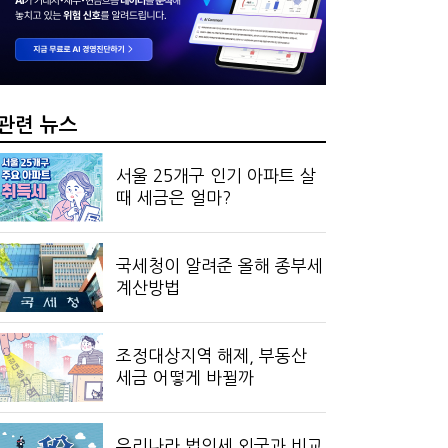
…국세청, 재심리 추진에 납세자 부담 우려
 만드는 국세공무원…왜?
관련 뉴스
서울 25개구 인기 아파트 살
때 세금은 얼마?
국세청이 알려준 올해 종부세
계산방법
조정대상지역 해제, 부동산
세금 어떻게 바뀔까
우리나라 법인세 외국과 비교