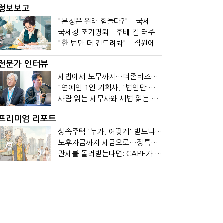
정보보고
"본청은 원래 힘들다?"…국세청 직원들이 떠나는 이유
국세청 조기명퇴…후배 길 터주기? 선배 밀어내기?
"한 번만 더 건드려봐"…직원에 폭발한 관세청장, 왜?
전문가 인터뷰
세법에서 노무까지…더존비즈온 AI 목표는 '전문가의 시간'
"연예인 1인 기획사, '법인만 세우면 절세' 시대 끝났다"
사람 읽는 세무사와 세법 읽는 회계사가 만나면?
프리미엄 리포트
상속주택 '누가, 어떻게' 받느냐에 따라 세금이 달라진다
노후자금까지 세금으로…장특공제 폐지가 부를 조세의 역설
관세를 돌려받는다면: CAPE가 바꾼 기업의 현금흐름