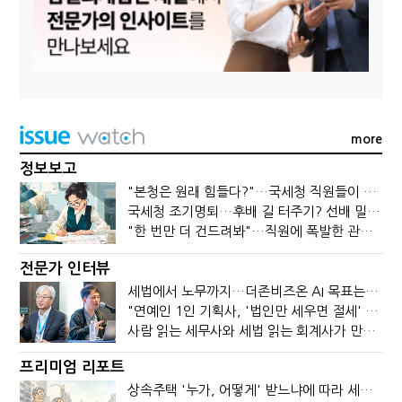
more
정보보고
"본청은 원래 힘들다?"…국세청 직원들이 떠나는 이유
국세청 조기명퇴…후배 길 터주기? 선배 밀어내기?
"한 번만 더 건드려봐"…직원에 폭발한 관세청장, 왜?
전문가 인터뷰
세법에서 노무까지…더존비즈온 AI 목표는 '전문가의 시간'
"연예인 1인 기획사, '법인만 세우면 절세' 시대 끝났다"
사람 읽는 세무사와 세법 읽는 회계사가 만나면?
프리미엄 리포트
상속주택 '누가, 어떻게' 받느냐에 따라 세금이 달라진다