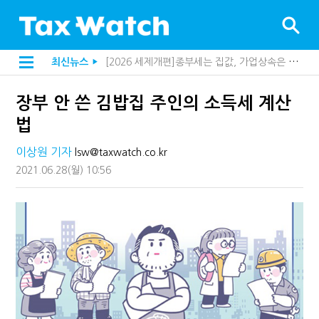
[2026 세제개편]종부세는 집값, 가업상속은 기술…납세자가 꼭 볼 5가지
최신뉴스
▶
해외 안 갔는데 긁힌 신용카드…관세청이 몇분 만에 찾아낸 비결은?
[2026 세제개편]10년 실거주도 불안…1주택자 세 부담 어떻게 달라질까
장부 안 쓴 김밥집 주인의 소득세 계산
전자담배 통관, 이제 제품이 아니라 공급망을 본다
[인터뷰]중앙정부 돈으로만 못 산다…지자체도 '경영'의 시대
법
"10년 넘게 7급은 문제"...인사로 답한 임광현 국세청장
지방재정공제회, 재정분석 수행기관 첫 선정…243개 지방정부 분석
이상원 기자
lsw@taxwatch.co.kr
"정상 승계까지 막을까"…전문가가 본 가업상속공제 개편 우려
2021.06.28
(월)
10:56
"3.3% 시대 끝...세무플랫폼 사업모델 흔들린다"
내 지분만 봤다간 낭패…주식 양도세 추징 부른 '3가지 실수'
세무법인 HKL, 조사·재산세 전문가 임종수 세무사 영입
김밥엔 어떤 술 어울릴까?…국세청이 K-푸드 꺼낸 까닭
"세무플랫폼 문제 해결될 것"…세무사회 진단, 왜
배달라이더 원천징수 세금 인하…환급 플랫폼 수익성 악화될까
상속·증여세 조사, 이제 코인거래소까지 샅샅이 본다
고액자산가 더 옥죈다…해외신탁 미신고 제보에 포상금
반도체·AI로봇 국내 생산땐 세금 깎아준다
"오래 보유보다 오래 살아야"…1주택 세금 '실거주' 중심으로
강남이 좋다는 건 옛말…강서세무서장이 더 낫다?