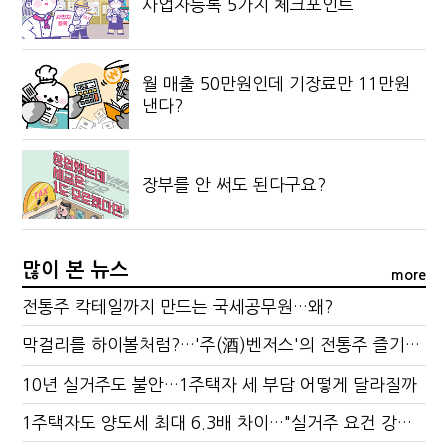
사업자등록 5가지 체크포인트
월 매출 50만원인데 기장료만 11만원
낸다?
장부를 안 써도 된다구요?
많이 본 뉴스
more
전통주 칵테일까지 만드는 국세공무원…왜?
막걸리를 하이볼처럼?…'주(酒)벤저스'의 전통주 즐기는 법
10년 실거주도 불안…1주택자 세 부담 어떻게 달라질까
1주택자도 양도세 최대 6.3배 차이…"실거주 요건 강화하자"