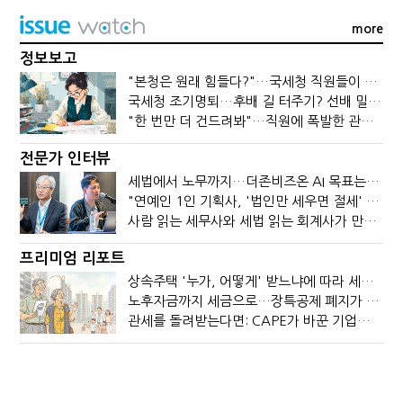
more
정보보고
"본청은 원래 힘들다?"…국세청 직원들이 떠나는 이유
국세청 조기명퇴…후배 길 터주기? 선배 밀어내기?
"한 번만 더 건드려봐"…직원에 폭발한 관세청장, 왜?
전문가 인터뷰
세법에서 노무까지…더존비즈온 AI 목표는 '전문가의 시간'
"연예인 1인 기획사, '법인만 세우면 절세' 시대 끝났다"
사람 읽는 세무사와 세법 읽는 회계사가 만나면?
프리미엄 리포트
상속주택 '누가, 어떻게' 받느냐에 따라 세금이 달라진다
노후자금까지 세금으로…장특공제 폐지가 부를 조세의 역설
관세를 돌려받는다면: CAPE가 바꾼 기업의 현금흐름