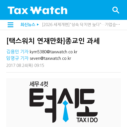
[2026 세제개편]"상속 닥치면 늦다"…가업승계 성패, 시간에 달렸다
최신뉴스
[2026 세제개편]종부세는 집값, 가업상속은 기술…납세자가 꼭 볼 5가지
▶
해외 안 갔는데 긁힌 신용카드…관세청이 몇분 만에 찾아낸 비결은?
[2026 세제개편]10년 실거주도 불안…1주택자 세 부담 어떻게 달라질까
[택스워치 연재만화]종교인 과세
전자담배 통관, 이제 제품이 아니라 공급망을 본다
[인터뷰]중앙정부 돈으로만 못 산다…지자체도 '경영'의 시대
김용민 기자
kym5380@taxwatch.co.kr
"10년 넘게 7급은 문제"...인사로 답한 임광현 국세청장
임명규 기자
seven@taxwatch.co.kr
지방재정공제회, 재정분석 수행기관 첫 선정…243개 지방정부 분석
"정상 승계까지 막을까"…전문가가 본 가업상속공제 개편 우려
2017.08.24
(목)
09:15
"3.3% 시대 끝...세무플랫폼 사업모델 흔들린다"
내 지분만 봤다간 낭패…주식 양도세 추징 부른 '3가지 실수'
세무법인 HKL, 조사·재산세 전문가 임종수 세무사 영입
김밥엔 어떤 술 어울릴까?…국세청이 K-푸드 꺼낸 까닭
"세무플랫폼 문제 해결될 것"…세무사회 진단, 왜
배달라이더 원천징수 세금 인하…환급 플랫폼 수익성 악화될까
상속·증여세 조사, 이제 코인거래소까지 샅샅이 본다
고액자산가 더 옥죈다…해외신탁 미신고 제보에 포상금
반도체·AI로봇 국내 생산땐 세금 깎아준다
"오래 보유보다 오래 살아야"…1주택 세금 '실거주' 중심으로