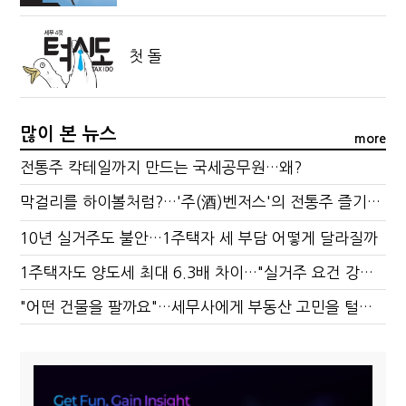
첫 돌
많이 본 뉴스
more
전통주 칵테일까지 만드는 국세공무원…왜?
막걸리를 하이볼처럼?…'주(酒)벤저스'의 전통주 즐기는 법
10년 실거주도 불안…1주택자 세 부담 어떻게 달라질까
1주택자도 양도세 최대 6.3배 차이…"실거주 요건 강화하자"
"어떤 건물을 팔까요"…세무사에게 부동산 고민을 털어놓는 이유