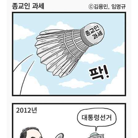
강남이 좋다는 건 옛말…강서세무서장이 더 낫다?