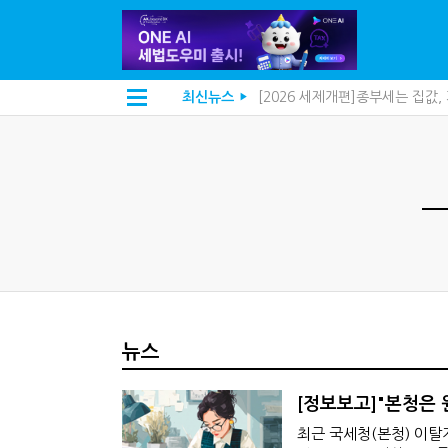
[2026 세제개편]종부세는 집값
최신뉴스
▶
해외 안 갔는데 긁힌 신용카드…
[2026 세제개편]10년 실거주
전자담배 통관, 이제 제품이 아
[인터뷰]중앙정부 돈으로만 못 
"10년 넘게 7급은 문제"...인
지방재정공제회, 재정분석 수행기
"정상 승계까지 막을까"…전문가
"3.3% 시대 끝...세무플랫폼 
내 지분만 봤다간 낭패…주식 양도
세무법인 HKL, 조사·재산세 전
김밥엔 어떤 술 어울릴까?…국세
"세무플랫폼 문제 해결될 것"…세
뉴스
배달라이더 원천징수 세금 인하
상속·증여세 조사, 이제 코인거
고액자산가 더 옥죈다…해외신탁
[정보보고]"본청은
반도체·AI로봇 국내 생산땐 세금
"오래 보유보다 오래 살아야"…1
최근 국세청(본청) 이탈