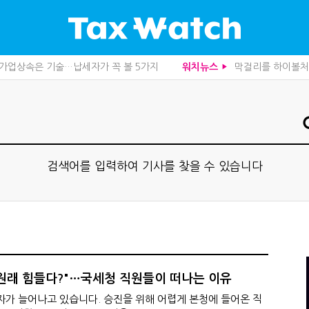
, 가업상속은 기술…납세자가 꼭 볼 5가지
막걸리를 하이볼처럼
워치뉴스
▶
관세청이 몇분 만에 찾아낸 비결은?
트럼프 관세는 끝
도 불안…1주택자 세 부담 어떻게 달라질까
더존비즈온, 개발 
니라 공급망을 본다
중앙정부 돈으로만 
산다…지자체도 '경영'의 시대
영세 전통주 업체
사로 답한 임광현 국세청장
미국 301조 新관
관 첫 선정…243개 지방정부 분석
전자담배 통관, 이
가 본 가업상속공제 개편 우려
1주택자도 양도세 
검색어를 입력하여 기사를 찾을 수 있습니다
사업모델 흔들린다"
"어떤 건물을 팔
세 추징 부른 '3가지 실수'
10년 실거주도 불
문가 임종수 세무사 영입
함께 찾은 체납자 
청이 K-푸드 꺼낸 까닭
수상한 업체 1분 만
무사회 진단, 왜
기업 AI 준비 수준
…환급 플랫폼 수익성 악화될까
집 한 채 팔고 2
래소까지 샅샅이 본다
상속·증여세 조사,
 미신고 제보에 포상금
개정 세무사법 단속
 원래 힘들다?"…국세청 직원들이 떠나는 이유
 깎아준다
반도체·AI로봇 국
주택 세금 '실거주' 중심으로
배달라이더 원천징
자가 늘어나고 있습니다. 승진을 위해 어렵게 본청에 들어온 직