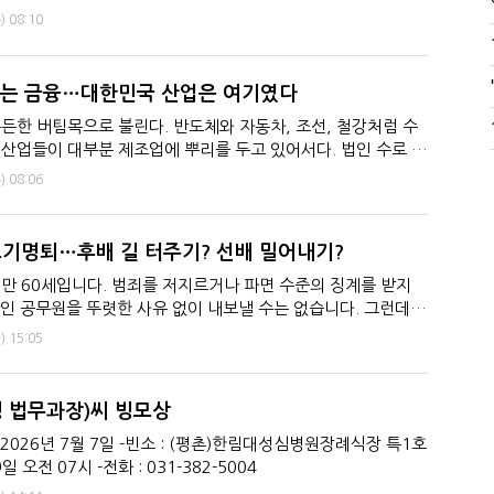
도시 입주기...
)
08:10
포는 금융…대한민국 산업은 여기였다
든한 버팀목으로 불린다. 반도체와 자동차, 조선, 철강처럼 수
산업들이 대부분 제조업에 뿌리를 두고 있어서다. 법인 수로 봐
어 두 번째로 많은 ...
)
08:06
조기명퇴…후배 길 터주기? 선배 밀어내기?
만 60세입니다. 범죄를 저지르거나 파면 수준의 징계를 받지
인 공무원을 뚜렷한 사유 없이 내보낼 수는 없습니다. 그런데
는 보기 어려운 ...
)
15:05
청 법무과장)씨 빙모상
 2026년 7월 7일 -빈소 : (평촌)한림대성심병원장례식장 특1호
9일 오전 07시 -전화 : 031-382-5004