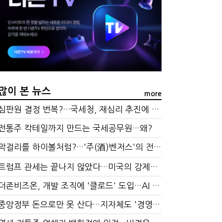
…국세청, 재심리 추진에 납세자 부담 우려
 만드는 국세공무원…왜?
많이 본 뉴스
more
심판원 결정 번복?…국세청, 재심리 추진에 납세자 부담 우려
전통주 칵테일까지 만드는 국세공무원…왜?
막걸리를 하이볼처럼?…'주(酒)벤저스'의 전통주 즐기는 법
트럼프 관세는 끝나지 않았다…미국의 강제노동 관세 전략
더존비즈온, 개발 조직에 '클로드' 도입…AI 업무 전환 본격화
중앙정부 돈으로만 못 산다…지자체도 '경영'의 시대