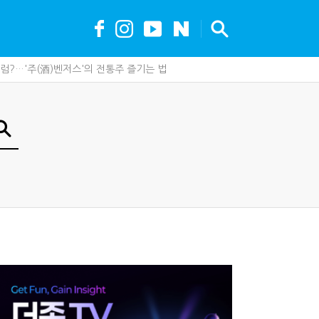
?…'주(酒)벤저스'의 전통주 즐기는 법
나지 않았다…미국의 강제노동 관세 전략
조직에 '클로드' 도입…AI 업무 전환 본격화
못 산다…지자체도 '경영'의 시대
가 백화점에 입점…비결은 국세청?
세, 다음은 '공급과잉 관세'인가
제 제품이 아니라 공급망을 본다
최대 6.3배 차이…"실거주 요건 강화하자"
까요"…세무사에게 부동산 고민을 털어놓는 이유
안…1주택자 세 부담 어떻게 달라질까
현금 1억…국세청·관세청 누가 가져갈까
에 '콕' 집는 세관 직원 정체는?
 진단한다…더존비즈온 'ARIX 모델' 고도화
00억 공제…임광현 "무한정 혜택, 공정한가"
 이제 코인거래소까지 샅샅이 본다
 효과…'올○스' 운영법인 폐업
내 생산땐 세금 깎아준다
수 세금 인하…환급 플랫폼 수익성 악화될까