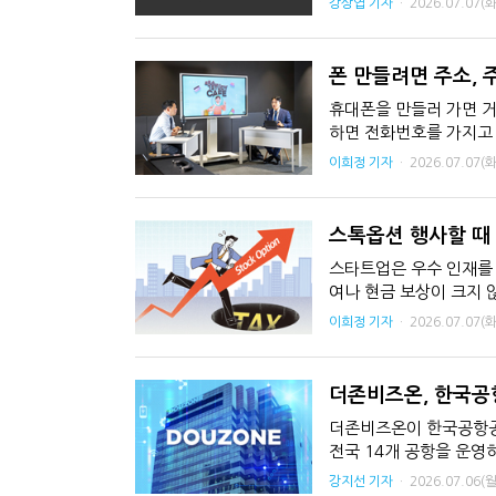
강상엽 기자
·
2026.07.07(화
폰 만들려면 주소, 
휴대폰을 만들러 가면 거
하면 전화번호를 가지고 
런 일이 생긴다면 화를 내
이희정 기자
·
2026.07.07(화
스톡옵션 행사할 때
스타트업은 우수 인재를 
여나 현금 보상이 크지 
는 제도다. 하지만 스톡옵션
이희정 기자
·
2026.07.07(화
더존비즈온, 한국공항
더존비즈온이 한국공항공사
전국 14개 공항을 운영
업이다. 더존비즈온은 
강지선 기자
·
2026.07.06(월