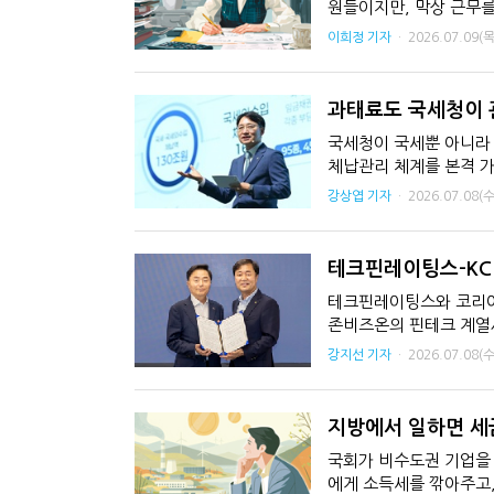
강남이 좋다는 건 옛말…강서세무
원들이지만, 막상 근무를
[2026 세제개편]"상속 닥치면
입니다. 국세청 법인
이희정 기자
·
2026.07.09(목
과태료도 국세청이 
국세청이 국세뿐 아니라
체납관리 체계를 본격 가
자 실태확인과 맞춤형 체
강상엽 기자
·
2026.07.08(수
테크핀레이팅스-KCB
테크핀레이팅스와 코리아크
존비즈온의 핀테크 계열사
제휴 양해각서'를 체결했
강지선 기자
·
2026.07.08(수
지방에서 일하면 세
국회가 비수도권 기업을 
에게 소득세를 깎아주고