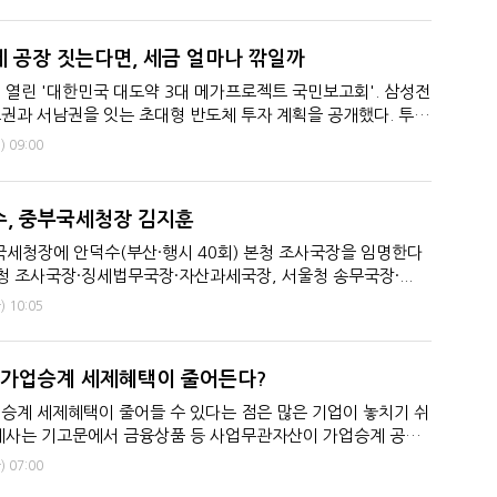
 공장 짓는다면, 세금 얼마나 깎일까
 열린 '대한민국 대도약 3대 메가프로젝트 국민보고회'. 삼성전
권과 서남권을 잇는 초대형 반도체 투자 계획을 공개했다. 투자
..
)
09:00
, 중부국세청장 김지훈
세청장에 안덕수(부산·행시 40회) 본청 조사국장을 임명한다
 국장은 본청 조사국장·징세법무국장·자산과세국장, 서울청 송무국장·...
)
10:05
 가업승계 세제혜택이 줄어든다?
승계 세제혜택이 줄어들 수 있다는 점은 많은 기업이 놓치기 쉬
계사는 기고문에서 금융상품 등 사업무관자산이 가업승계 공제·
, 단순히 ...
)
07:00