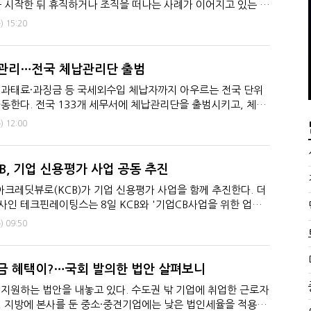
서장이 더 낫다?
심판원 결정 번복?
 시작한 뒤 휴직하거나 조직을 떠나는 사례가 이어지고 있는 것
 늦다"…가업승계 성패, 시간에 달렸다
전통주 칵테일까지
세과 직원이 책상을 정리...
)
15:20
관리…전국 체납관리단 출범
 과태료·과징금 등 국세외수입 체납자까지 아우르는 전국 단위
동한다. 전국 133개 세무서에 체납관리단을 출범시키고, 체납
납관리에 나선...
)
12:00
, 기업 신용평가 사업 공동 추진
레딧뷰로(KCB)가 기업 신용평가 사업을 함께 추진한다. 더
인 테크핀레이팅스는 8일 KCB와 '기업CB사업을 위한 업무
다고 밝혔다...
)
09:50
금 혜택이?…국회 발의한 법안 살펴보니
지원하는 법안을 내놓고 있다. 수도권 밖 기업에 취업한 근로자
, 지방에 본사를 둔 중소·중견기업에는 낮은 법인세율을 적용하