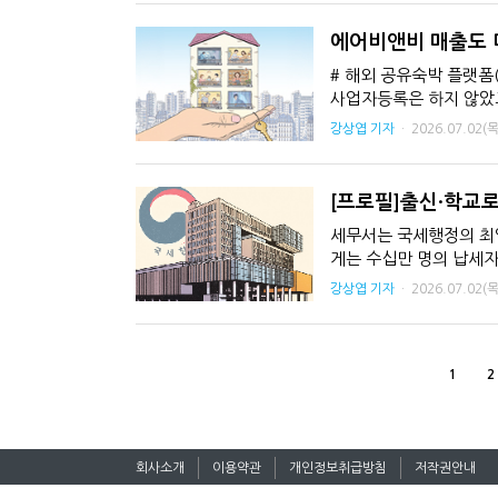
에어비앤비 매출도 
# 해외 공유숙박 플랫폼
사업자등록은 하지 않았고
플랫폼에서 다른 사람 명
강상엽 기자
·
2026.07.02(목
[프로필]출신·학교로
세무서는 국세행정의 최일
게는 수십만 명의 납세자
관'으로도
강상엽 기자
·
2026.07.02(목
1
2
회사소개
이용약관
개인정보취급방침
저작권안내