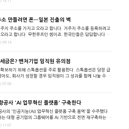
)
14:11
주소 만들려면 폰…일본 진출의 벽
주지 주소를 가지고 오라고 합니다. 거주지 주소를 등록하려고
오라고 합니다. 무한루프인 셈이죠. 한국인들은 답답합니다 이
지 않을 한국 사람이...
)
09:14
 세금은? 벤처기업 임직원 유의점
확보하기 위해 스톡옵션을 주로 활용한다. 스톡옵션은 당장 급
않아도, 회사가 성장할 경우 임직원이 그 성과를 함께 나눌 수 있
은 ‘권...
)
07:00
공사 'AI 업무혁신 플랫폼' 구축한다
의 '인공지능(AI) 업무혁신 플랫폼 구축 용역'을 수주했다.
하는 대형 공기업의 그룹웨어를 AI 기반으로 전면 재구축하는 사
비즈니...
)
11:07