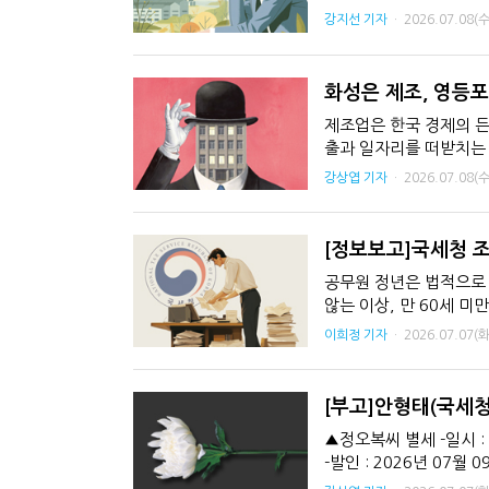
는 내용이 핵심이다. 혁신
강지선 기자
·
2026.07.08(수
화성은 제조, 영등
제조업은 한국 경제의 든
출과 일자리를 떠받치는 
도 제조업은 서비스업에 이
강상엽 기자
·
2026.07.08(수
[정보보고]국세청 
공무원 정년은 법적으로 
않는 이상, 만 60세 미만
국세청에는 다른 부처에서
이희정 기자
·
2026.07.07(화
[부고]안형태(국세
▲정오복씨 별세 -일시 :
-발인 : 2026년 07월 0