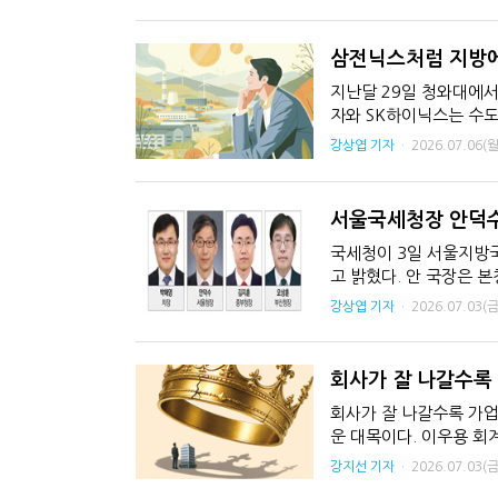
삼전닉스처럼 지방에
지난달 29일 청와대에서
자와 SK하이닉스는 수도
규모는 총 3200조원(AI .
강상엽 기자
·
2026.07.06(월
서울국세청장 안덕수
국세청이 3일 서울지방국
고 밝혔다. 안
강상엽 기자
·
2026.07.03(금
회사가 잘 나갈수록
회사가 잘 나갈수록 가업
운 대목이다. 이우용 회
특례에 미치는 영향을 짚고
강지선 기자
·
2026.07.03(금