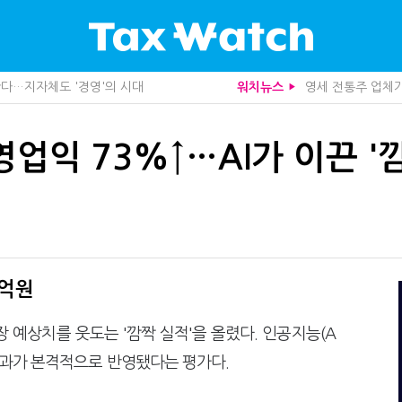
산다…지자체도 '경영'의 시대
영세 전통주 업체
워치뉴스
▶
가 본 가업상속공제 개편 우려
중앙정부 돈으로만 
사업모델 흔들린다"
10년 실거주도 불
세 추징 부른 '3가지 실수'
미국 301조 新관
업익 73%↑…AI가 이끈 '
문가 임종수 세무사 영입
심판원 결정 번복?
청이 K-푸드 꺼낸 까닭
1주택자도 양도세 
니라 공급망을 본다
"어떤 건물을 팔
급과잉 관세'인가
트럼프 관세는 끝
…세무사에게 부동산 고민을 털어놓는 이유
함께 찾은 체납자 
무사회 진단, 왜
수상한 업체 1분 만
…환급 플랫폼 수익성 악화될까
기업 AI 준비 수준
래소까지 샅샅이 본다
집 한 채 팔고 2
8억원
 미신고 제보에 포상금
개정 세무사법 단속
 깎아준다
상속·증여세 조사,
예상치를 웃도는 '깜짝 실적'을 올렸다. 인공지능(A
주택 세금 '실거주' 중심으로
반도체·AI로봇 국
사로 답한 임광현 국세청장
국세청 조사국 키워
효과가 본격적으로 반영됐다는 평가다.
 늦다"…가업승계 성패, 시간에 달렸다
국세청 고공단 인사
, 가업상속은 기술…납세자가 꼭 볼 5가지
전통주 칵테일까지