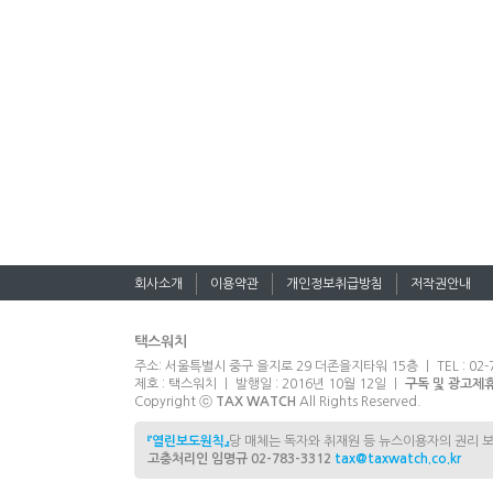
회사소개
이용약관
개인정보취급방침
저작권안내
택스워치
주소: 서울특별시 중구 을지로 29 더존을지타워 15층 ㅣ TEL : 02-7
제호 : 택스워치 ㅣ 발행일 : 2016년 10월 12일 ㅣ
구독 및 광고제
Copyright ⓒ
TAX WATCH
All Rights Reserved.
『열린보도원칙』
당 매체는 독자와 취재원 등 뉴스이용자의 권리 
고충처리인 임명규 02-783-3312
tax@taxwatch.co.kr