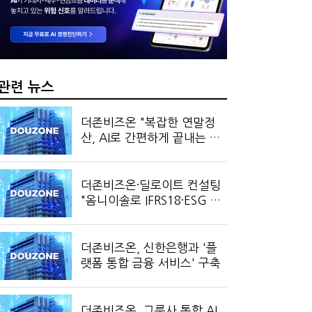
?…'주(酒)벤저스'의 전통주 즐기는 법
조직에 '클로드' 도입…AI 업무 전환 본격화
관련 뉴스
더존비즈온 "복잡한 연말정
산, AI로 간편하게 끝내는 방
법은?"
더존비즈온·딜로이트 컨설팅
"옴니이솔로 IFRS18·ESG 대
응 강화"
더존비즈온, 신한은행과 '플
랫폼 통합 금융 서비스' 구축
더존비즈온, 그룹사 통합 AI