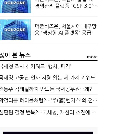
경영관리 플랫폼 'GSP 3.0'
공개
더존비즈온, 서울시에 내부망
용 '생성형 AI 플랫폼' 공급
많이 본 뉴스
more
국세청 조사국 키워드 '행시, 파격'
국세청 고공단 인사 지형 읽는 세 가지 키워드
전통주 칵테일까지 만드는 국세공무원…왜?
막걸리를 하이볼처럼?…'주(酒)벤저스'의 전통주 즐기는 법
심판원 결정 번복?…국세청, 재심리 추진에 납세자 부담 우려