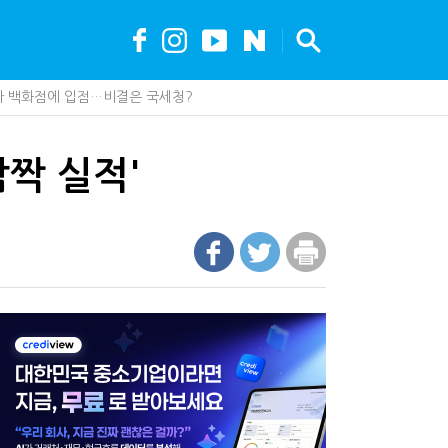
가 백화점에 입점…비결은 국세청?
못 산다…지자체도 '경영'의 시대
안…1주택자 세 부담 어떻게 달라질까
세, 다음은 '공급과잉 관세'인가
깜짝 실적'
…국세청, 재심리 추진에 납세자 부담 우려
최대 6.3배 차이…"실거주 요건 강화하자"
까요"…세무사에게 부동산 고민을 털어놓는 이유
나지 않았다…미국의 강제노동 관세 전략
현금 1억…국세청·관세청 누가 가져갈까
에 '콕' 집는 세관 직원 정체는?
 진단한다…더존비즈온 'ARIX 모델' 고도화
00억 공제…임광현 "무한정 혜택, 공정한가"
 효과…'올○스' 운영법인 폐업
 이제 코인거래소까지 샅샅이 본다
내 생산땐 세금 깎아준다
드 '행시, 파격'
 지형 읽는 세 가지 키워드
 만드는 국세공무원…왜?