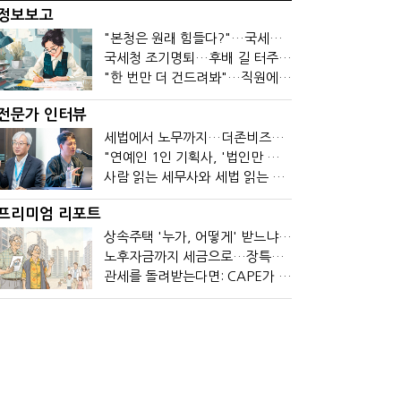
정보보고
"본청은 원래 힘들다?"…국세청 직원들이 떠나는 이유
국세청 조기명퇴…후배 길 터주기? 선배 밀어내기?
"한 번만 더 건드려봐"…직원에 폭발한 관세청장, 왜?
전문가 인터뷰
세법에서 노무까지…더존비즈온 AI 목표는 '전문가의 시간'
"연예인 1인 기획사, '법인만 세우면 절세' 시대 끝났다"
사람 읽는 세무사와 세법 읽는 회계사가 만나면?
프리미엄 리포트
상속주택 '누가, 어떻게' 받느냐에 따라 세금이 달라진다
노후자금까지 세금으로…장특공제 폐지가 부를 조세의 역설
관세를 돌려받는다면: CAPE가 바꾼 기업의 현금흐름