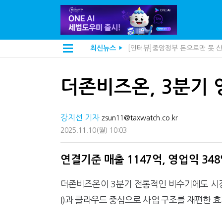
[인터뷰]중앙정부 돈으로만 못 
최신뉴스
▶
"정상 승계까지 막을까"…전문가
"3.3% 시대 끝...세무플랫폼 
내 지분만 봤다간 낭패…주식 양도
더존비즈온, 3분기 영
세무법인 HKL, 조사·재산세 전
김밥엔 어떤 술 어울릴까?…국세
전자담배 통관, 이제 제품이 아
강지선 기자
미국 301조 新관세, 다음은 '공
zsun11@taxwatch.co.kr
[인터뷰]"어떤 건물을 팔까요"
2025.11.10
(월)
10:03
"세무플랫폼 문제 해결될 것"…세
배달라이더 원천징수 세금 인하
상속·증여세 조사, 이제 코인거
연결기준 매출 1147억, 영업익 34
고액자산가 더 옥죈다…해외신탁
반도체·AI로봇 국내 생산땐 세금
더존비즈온이 3분기 전통적인 비수기에도 시장 
"오래 보유보다 오래 살아야"…1
"10년 넘게 7급은 문제"...인
I)과 클라우드 중심으로 사업 구조를 재편한 
[2026 세제개편]"상속 닥치면
[2026 세제개편]종부세는 집값