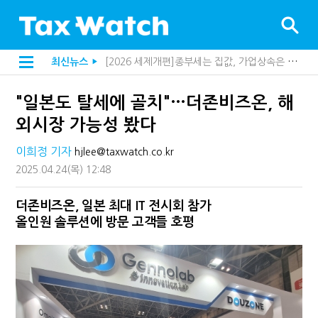
[2026 세제개편]종부세는 집값, 가업상속은 기술…납세자가 꼭 볼 5가지
최신뉴스
▶
해외 안 갔는데 긁힌 신용카드…관세청이 몇분 만에 찾아낸 비결은?
[2026 세제개편]10년 실거주도 불안…1주택자 세 부담 어떻게 달라질까
"일본도 탈세에 골치"…더존비즈온, 해
전자담배 통관, 이제 제품이 아니라 공급망을 본다
[인터뷰]중앙정부 돈으로만 못 산다…지자체도 '경영'의 시대
외시장 가능성 봤다
"10년 넘게 7급은 문제"...인사로 답한 임광현 국세청장
지방재정공제회, 재정분석 수행기관 첫 선정…243개 지방정부 분석
이희정 기자
hjlee@taxwatch.co.kr
"정상 승계까지 막을까"…전문가가 본 가업상속공제 개편 우려
2025.04.24
(목)
12:48
"3.3% 시대 끝...세무플랫폼 사업모델 흔들린다"
내 지분만 봤다간 낭패…주식 양도세 추징 부른 '3가지 실수'
세무법인 HKL, 조사·재산세 전문가 임종수 세무사 영입
더존비즈온, 일본 최대 IT 전시회 참가
김밥엔 어떤 술 어울릴까?…국세청이 K-푸드 꺼낸 까닭
올인원 솔루션에 방문 고객들 호평
"세무플랫폼 문제 해결될 것"…세무사회 진단, 왜
배달라이더 원천징수 세금 인하…환급 플랫폼 수익성 악화될까
상속·증여세 조사, 이제 코인거래소까지 샅샅이 본다
고액자산가 더 옥죈다…해외신탁 미신고 제보에 포상금
반도체·AI로봇 국내 생산땐 세금 깎아준다
"오래 보유보다 오래 살아야"…1주택 세금 '실거주' 중심으로
강남이 좋다는 건 옛말…강서세무서장이 더 낫다?