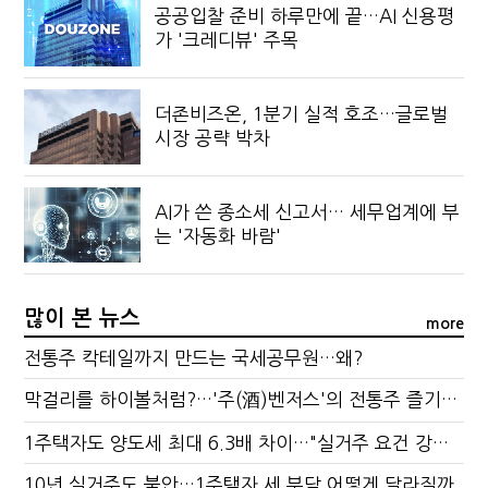
공공입찰 준비 하루만에 끝…AI 신용평
가 '크레디뷰' 주목
더존비즈온, 1분기 실적 호조…글로벌
시장 공략 박차
AI가 쓴 종소세 신고서… 세무업계에 부
는 '자동화 바람'
많이 본 뉴스
more
전통주 칵테일까지 만드는 국세공무원…왜?
막걸리를 하이볼처럼?…'주(酒)벤저스'의 전통주 즐기는 법
1주택자도 양도세 최대 6.3배 차이…"실거주 요건 강화하자"
10년 실거주도 불안…1주택자 세 부담 어떻게 달라질까