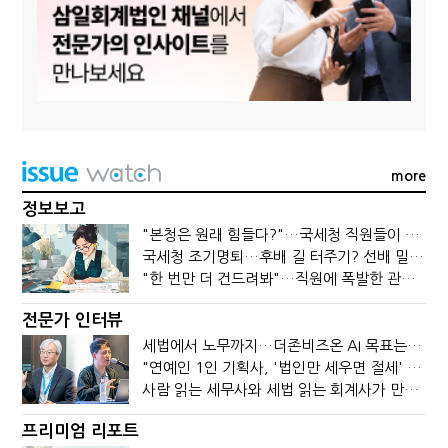
more
정보보고
"본청은 원래 힘들다?"…국세청 직원들이 떠나는 이유
국세청 조기명퇴…후배 길 터주기? 선배 밀어내기?
"한 번만 더 건드려봐"…직원에 폭발한 관세청장, 왜?
전문가 인터뷰
세법에서 노무까지…더존비즈온 AI 목표는 '전문가의 시간'
"연예인 1인 기획사, '법인만 세우면 절세' 시대 끝났다"
사람 읽는 세무사와 세법 읽는 회계사가 만나면?
프리미엄 리포트