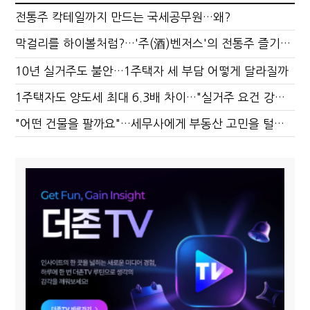
전통주 칵테일까지 만드는 국세공무원…왜?
막걸리를 하이볼처럼?…'주(酒)벤저스'의 전통주 즐기는 법
10년 실거주도 불안…1주택자 세 부담 어떻게 달라질까
1주택자도 양도세 최대 6.3배 차이…"실거주 요건 강화하자"
"어떤 건물을 팔까요"…세무사에게 부동산 고민을 털어놓는 이유