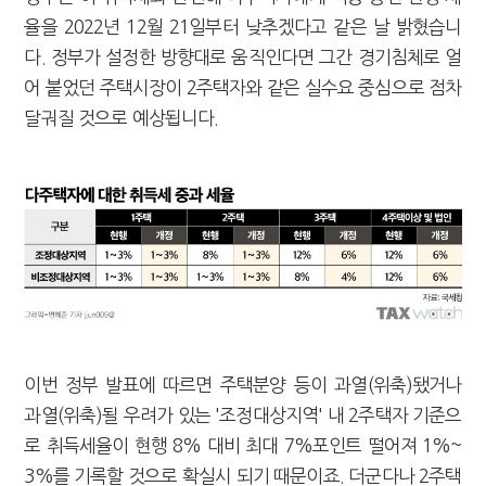
[2026 세제개편]"상속 닥치면 늦다"…가업승계 성패, 시간에 달렸다
율을 2022년 12월 21일부터 낮추겠다고 같은 날 밝혔습니
다. 정부가 설정한 방향대로 움직인다면 그간 경기침체로 얼
어 붙었던 주택시장이 2주택자와 같은 실수요 중심으로 점차
달궈질 것으로 예상됩니다.
이번 정부 발표에 따르면 주택분양 등이 과열(위축)됐거나
과열(위축)될 우려가 있는 '조정대상지역' 내 2주택자 기준으
로 취득세율이 현행 8% 대비 최대 7%포인트 떨어져 1%~
3%를 기록할 것으로 확실시 되기 때문이죠. 더군다나 2주택