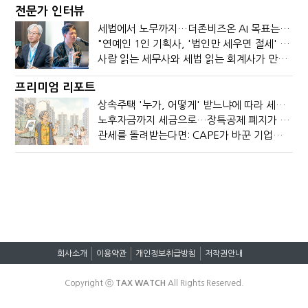
전문가 인터뷰
세법에서 노무까지…더존비즈온 AI 목표는 '전문가의 시간'
"연예인 1인 기획사, '법인만 세우면 절세' 시대 끝났다"
사람 읽는 세무사와 세법 읽는 회계사가 만나면?
프리미엄 리포트
상속주택 '누가, 어떻게' 받느냐에 따라 세금이 달라진다
노후자금까지 세금으로…장특공제 폐지가 부를 조세의 역설
관세를 돌려받는다면: CAPE가 바꾼 기업의 현금흐름
회사소개
이용약관
개인정보취급방침
저작권안내
Copyright ⓒ
TAX WATCH
All Rights Reserved.