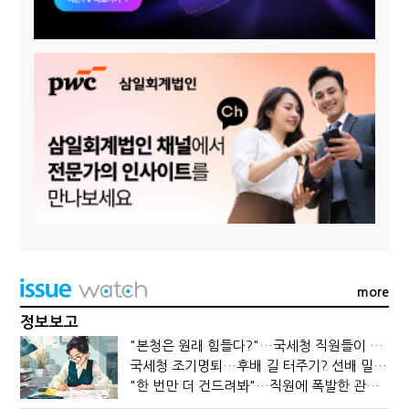
more
정보보고
"본청은 원래 힘들다?"…국세청 직원들이 떠나는 이유
국세청 조기명퇴…후배 길 터주기? 선배 밀어내기?
"한 번만 더 건드려봐"…직원에 폭발한 관세청장, 왜?