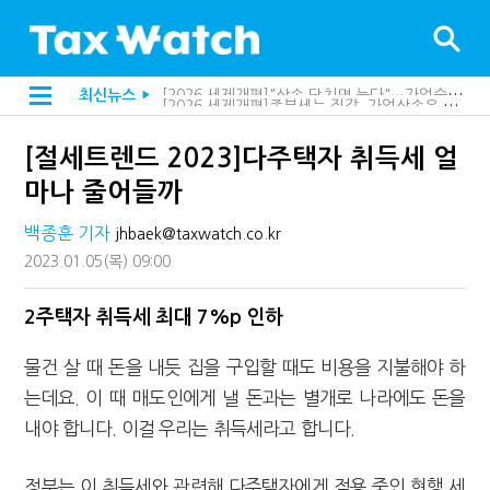
[2026 세제개편]종부세는 집값, 가업상속은 기술…납세자가 꼭 볼 5가지
최신뉴스
▶
해외 안 갔는데 긁힌 신용카드…관세청이 몇분 만에 찾아낸 비결은?
[2026 세제개편]10년 실거주도 불안…1주택자 세 부담 어떻게 달라질까
[절세트렌드 2023]다주택자 취득세 얼
전자담배 통관, 이제 제품이 아니라 공급망을 본다
[인터뷰]중앙정부 돈으로만 못 산다…지자체도 '경영'의 시대
마나 줄어들까
"10년 넘게 7급은 문제"...인사로 답한 임광현 국세청장
지방재정공제회, 재정분석 수행기관 첫 선정…243개 지방정부 분석
백종훈 기자
jhbaek@taxwatch.co.kr
"정상 승계까지 막을까"…전문가가 본 가업상속공제 개편 우려
2023.01.05
(목)
09:00
"3.3% 시대 끝...세무플랫폼 사업모델 흔들린다"
내 지분만 봤다간 낭패…주식 양도세 추징 부른 '3가지 실수'
세무법인 HKL, 조사·재산세 전문가 임종수 세무사 영입
2주택자 취득세 최대 7%p 인하
김밥엔 어떤 술 어울릴까?…국세청이 K-푸드 꺼낸 까닭
"세무플랫폼 문제 해결될 것"…세무사회 진단, 왜
물건 살 때 돈을 내듯 집을 구입할 때도 비용을 지불해야 하
배달라이더 원천징수 세금 인하…환급 플랫폼 수익성 악화될까
는데요. 이 때 매도인에게 낼 돈과는 별개로 나라에도 돈을
상속·증여세 조사, 이제 코인거래소까지 샅샅이 본다
고액자산가 더 옥죈다…해외신탁 미신고 제보에 포상금
내야 합니다. 이걸 우리는 취득세라고 합니다.
반도체·AI로봇 국내 생산땐 세금 깎아준다
"오래 보유보다 오래 살아야"…1주택 세금 '실거주' 중심으로
정부는 이 취득세와 관련해 다주택자에게 적용 중인 현행 세
강남이 좋다는 건 옛말…강서세무서장이 더 낫다?