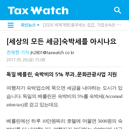
[2026 세제개편]종부세는 집값, 가업상속은 기술…납세자가 꼭 볼 5가지
최신뉴스
▶
[2026 세제개편]10년 실거주도 불안…1주택자 세 부담 어떻게 달라질까
지방재정공제회, 재정분석 수행기관 첫 선정…243개 지방정부 분석
[세상의 모든 세금]숙박세를 아시나요
[인터뷰]중앙정부 돈으로만 못 산다…지자체도 '경영'의 시대
"정상 승계까지 막을까"…전문가가 본 가업상속공제 개편 우려
전재현 기자
jh2801@taxwatch.co.kr
"3.3% 시대 끝...세무플랫폼 사업모델 흔들린다"
내 지분만 봤다간 낭패…주식 양도세 추징 부른 '3가지 실수'
2017.05.26
(금)
15:08
세무법인 HKL, 조사·재산세 전문가 임종수 세무사 영입
김밥엔 어떤 술 어울릴까?…국세청이 K-푸드 꺼낸 까닭
독일 베를린, 숙박비의 5% 부과..문화관광사업 지원
전자담배 통관, 이제 제품이 아니라 공급망을 본다
미국 301조 新관세, 다음은 '공급과잉 관세'인가
여행자가 숙박업소에 묵으면 세금을 내야하는 도시가 있
[인터뷰]"어떤 건물을 팔까요"…세무사에게 부동산 고민을 털어놓는 이유
"세무플랫폼 문제 해결될 것"…세무사회 진단, 왜
습니다. 독일의 베를린은 숙박비의 5%를 숙박세(Accomod
배달라이더 원천징수 세금 인하…환급 플랫폼 수익성 악화될까
ation tax)로 걷고 있는데요.
상속·증여세 조사, 이제 코인거래소까지 샅샅이 본다
고액자산가 더 옥죈다…해외신탁 미신고 제보에 포상금
반도체·AI로봇 국내 생산땐 세금 깎아준다
베를린에선 하루 10만원짜리 호텔에 머물면 5000원의 숙
"오래 보유보다 오래 살아야"…1주택 세금 '실거주' 중심으로
"10년 넘게 7급은 문제"...인사로 답한 임광현 국세청장