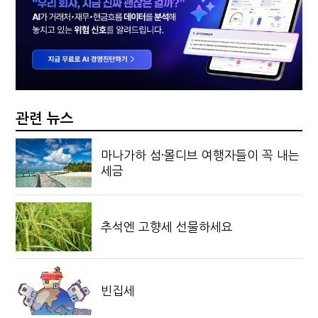
관련 뉴스
마나가하 섬·몰디브 여행자들이 꼭 내는
세금
추석엔 고향세 선물하세요
빈집세