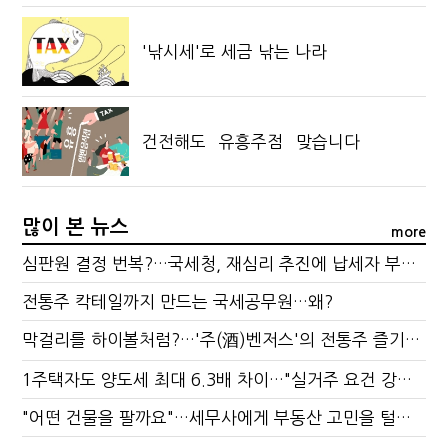
'낚시세'로 세금 낚는 나라
건전해도 `유흥주점` 맞습니다
많이 본 뉴스
more
심판원 결정 번복?…국세청, 재심리 추진에 납세자 부담 우려
전통주 칵테일까지 만드는 국세공무원…왜?
막걸리를 하이볼처럼?…'주(酒)벤저스'의 전통주 즐기는 법
1주택자도 양도세 최대 6.3배 차이…"실거주 요건 강화하자"
"어떤 건물을 팔까요"…세무사에게 부동산 고민을 털어놓는 이유