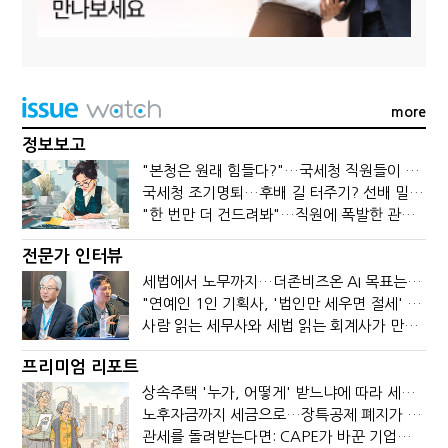
more
정보보고
"본청은 원래 힘들다?"…국세청 직원들이 떠나는 이유
국세청 조기명퇴…후배 길 터주기? 선배 밀어내기?
"한 번만 더 건드려봐"…직원에 폭발한 관세청장, 왜?
전문가 인터뷰
세법에서 노무까지…더존비즈온 AI 목표는 '전문가의 시간'
"연예인 1인 기획사, '법인만 세우면 절세' 시대 끝났다"
사람 읽는 세무사와 세법 읽는 회계사가 만나면?
프리미엄 리포트
상속주택 '누가, 어떻게' 받느냐에 따라 세금이 달라진다
노후자금까지 세금으로…장특공제 폐지가 부를 조세의 역설
관세를 돌려받는다면: CAPE가 바꾼 기업의 현금흐름