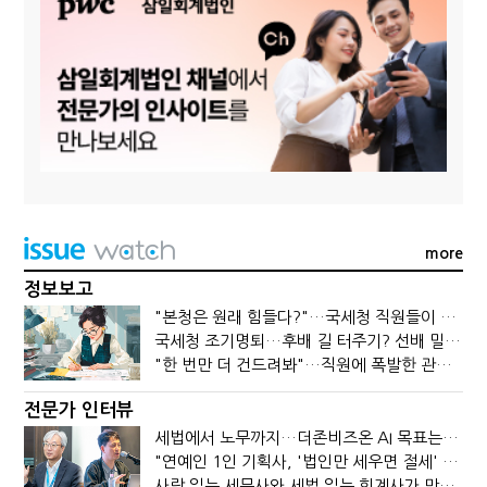
more
정보보고
"본청은 원래 힘들다?"…국세청 직원들이 떠나는 이유
국세청 조기명퇴…후배 길 터주기? 선배 밀어내기?
"한 번만 더 건드려봐"…직원에 폭발한 관세청장, 왜?
전문가 인터뷰
세법에서 노무까지…더존비즈온 AI 목표는 '전문가의 시간'
"연예인 1인 기획사, '법인만 세우면 절세' 시대 끝났다"
사람 읽는 세무사와 세법 읽는 회계사가 만나면?