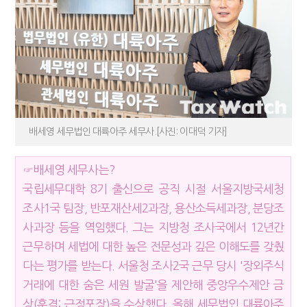
배세영 세무법인 대륙아주 세무사.[사진: 이대덕 기자]
☞배세영 세무사는?
국립세무대학 8기 출신으로 공직 시절 서울지방국세청
조사1국 팀장, 반포재산세2과장, 용산소득세과장, 분당조
사과장 등을 역임했다. 그는 지방청 조사국에서 12년간
근무하며 세법에 대한 높은 전문성과 깊은 이해도를 갖췄
다는 평가를 받는다. 서울청 조사2국 근무 당시 '장외주식
거래에 대한 숨은 세원 발굴'을 제안해 중앙우수제안 금
상(훈격: 근정포장)을 수상했다. 올해 세무법인 대륙아주