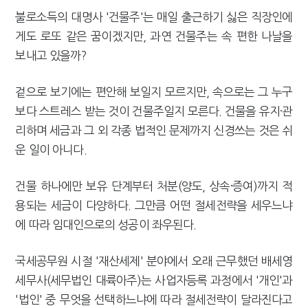
[2026 세제개편]종부세는 집값, 가업상속은 기술…납세자가 꼭 볼 5가지
불로소득의 대명사 '건물주'는 매일 출근하기 싫은 직장인에
게도 로또 같은 꿈이겠지만, 과연 건물주는 속 편한 나날을
보내고 있을까?
겉으로 보기에는 편안해 보일지 모르지만, 속으로는 그 누구
보다 스트레스 받는 것이 건물주일지 모른다. 건물을 유지·관
리하며 세금과 그 외 각종 법적인 문제까지 신경쓰는 것은 쉬
운 일이 아니다.
건물 하나에만 보유 단계부터 처분(양도, 상속·증여)까지 적
용되는 세금이 다양하다. 그만큼 어떤 절세전략을 세우느냐
에 따라 임대인으로의 성공이 좌우된다.
국세공무원 시절 '재산세제' 분야에서 오래 근무했던 배세영
세무사(세무법인 대륙아주)는 사업자등록 과정에서 '개인'과
'법인' 중 무엇을 선택하느냐에 따라 절세전략이 달라진다고