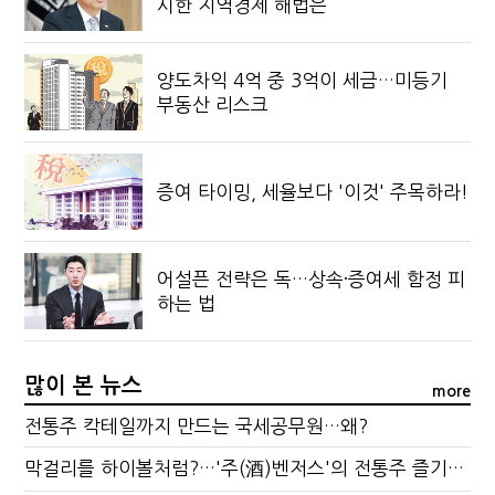
시한 지역경제 해법은
양도차익 4억 중 3억이 세금…미등기
부동산 리스크
증여 타이밍, 세율보다 '이것' 주목하라!
어설픈 전략은 독…상속·증여세 함정 피
하는 법
많이 본 뉴스
more
전통주 칵테일까지 만드는 국세공무원…왜?
막걸리를 하이볼처럼?…'주(酒)벤저스'의 전통주 즐기는 법