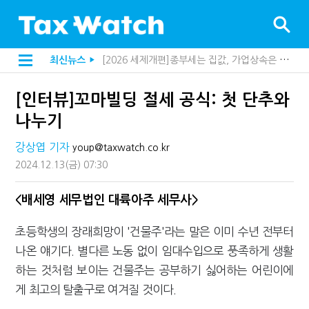
해외 안 갔는데 긁힌 신용카드…관세청이 몇분 만에 찾아낸 비결은?
최신뉴스
▶
[2026 세제개편]10년 실거주도 불안…1주택자 세 부담 어떻게 달라질까
전자담배 통관, 이제 제품이 아니라 공급망을 본다
[인터뷰]꼬마빌딩 절세 공식: 첫 단추와
[인터뷰]중앙정부 돈으로만 못 산다…지자체도 '경영'의 시대
"10년 넘게 7급은 문제"...인사로 답한 임광현 국세청장
나누기
지방재정공제회, 재정분석 수행기관 첫 선정…243개 지방정부 분석
"정상 승계까지 막을까"…전문가가 본 가업상속공제 개편 우려
강상엽 기자
youp@taxwatch.co.kr
"3.3% 시대 끝...세무플랫폼 사업모델 흔들린다"
2024.12.13
(금)
07:30
내 지분만 봤다간 낭패…주식 양도세 추징 부른 '3가지 실수'
세무법인 HKL, 조사·재산세 전문가 임종수 세무사 영입
김밥엔 어떤 술 어울릴까?…국세청이 K-푸드 꺼낸 까닭
<배세영 세무법인 대륙아주 세무사>
"세무플랫폼 문제 해결될 것"…세무사회 진단, 왜
배달라이더 원천징수 세금 인하…환급 플랫폼 수익성 악화될까
초등학생의 장래희망이 '건물주'라는 말은 이미 수년 전부터
상속·증여세 조사, 이제 코인거래소까지 샅샅이 본다
나온 얘기다. 별다른 노동 없이 임대수입으로 풍족하게 생활
고액자산가 더 옥죈다…해외신탁 미신고 제보에 포상금
반도체·AI로봇 국내 생산땐 세금 깎아준다
하는 것처럼 보이는 건물주는 공부하기 싫어하는 어린이에
"오래 보유보다 오래 살아야"…1주택 세금 '실거주' 중심으로
게 최고의 탈출구로 여겨질 것이다.
강남이 좋다는 건 옛말…강서세무서장이 더 낫다?
[2026 세제개편]"상속 닥치면 늦다"…가업승계 성패, 시간에 달렸다