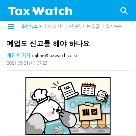
[2026 세제개편]종부세는 집값, 가업상속은 기술…납세자가 꼭 볼 5가지
최신뉴스
▶
해외 안 갔는데 긁힌 신용카드…관세청이 몇분 만에 찾아낸 비결은?
[2026 세제개편]10년 실거주도 불안…1주택자 세 부담 어떻게 달라질까
폐업도 신고를 해야 하나요
전자담배 통관, 이제 제품이 아니라 공급망을 본다
[인터뷰]중앙정부 돈으로만 못 산다…지자체도 '경영'의 시대
배민주 기자
mjbae@taxwatch.co.kr
"10년 넘게 7급은 문제"...인사로 답한 임광현 국세청장
지방재정공제회, 재정분석 수행기관 첫 선정…243개 지방정부 분석
2021.09.21
(화)
07:23
"정상 승계까지 막을까"…전문가가 본 가업상속공제 개편 우려
"3.3% 시대 끝...세무플랫폼 사업모델 흔들린다"
내 지분만 봤다간 낭패…주식 양도세 추징 부른 '3가지 실수'
세무법인 HKL, 조사·재산세 전문가 임종수 세무사 영입
김밥엔 어떤 술 어울릴까?…국세청이 K-푸드 꺼낸 까닭
"세무플랫폼 문제 해결될 것"…세무사회 진단, 왜
배달라이더 원천징수 세금 인하…환급 플랫폼 수익성 악화될까
상속·증여세 조사, 이제 코인거래소까지 샅샅이 본다
고액자산가 더 옥죈다…해외신탁 미신고 제보에 포상금
반도체·AI로봇 국내 생산땐 세금 깎아준다
"오래 보유보다 오래 살아야"…1주택 세금 '실거주' 중심으로
강남이 좋다는 건 옛말…강서세무서장이 더 낫다?