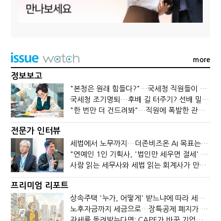
more
정보보고
"본청은 원래 힘들다?"…국세청 직원들이 떠나는 이유
국세청 조기명퇴…후배 길 터주기? 선배 밀어내기?
"한 번만 더 건드려봐"…직원에 폭발한 관세청장, 왜?
전문가 인터뷰
세법에서 노무까지…더존비즈온 AI 목표는 '전문가의 시간'
"연예인 1인 기획사, '법인만 세우면 절세' 시대 끝났다"
사람 읽는 세무사와 세법 읽는 회계사가 만나면?
프리미엄 리포트
상속주택 '누가, 어떻게' 받느냐에 따라 세금이 달라진다
노후자금까지 세금으로…장특공제 폐지가 부를 조세의 역설
관세를 돌려받는다면: CAPE가 바꾼 기업의 현금흐름