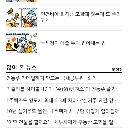
인건비에 퇴직금 포함해 줬는데 또 주라
고?
국세청이 매출 누락 잡아내는 법
많이 본 뉴스
more
전통주 칵테일까지 만드는 국세공무원…왜?
막걸리를 하이볼처럼?…'주(酒)벤저스'의 전통주 즐기는 법
1주택자도 양도세 최대 6.3배 차이…"실거주 요건 강화하자"
10년 실거주도 불안…1주택자 세 부담 어떻게 달라질까
"어떤 건물을 팔까요"…세무사에게 부동산 고민을 털어놓는 이유