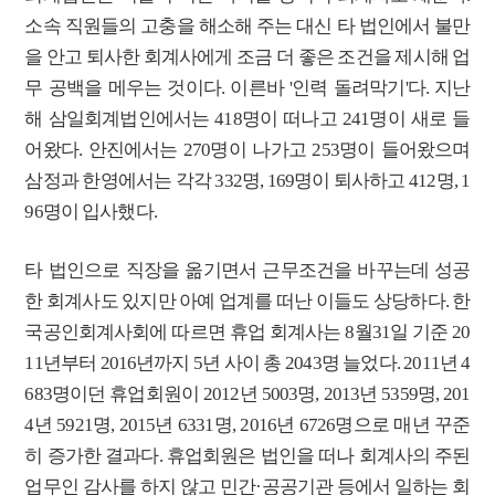
소속 직원들의 고충을 해소해 주는 대신 타 법인에서 불만
을 안고 퇴사한 회계사에게 조금 더 좋은 조건을 제시해 업
무
공백을 메우는 것이다. 이른바 '인력 돌려막기'다. 지난
해 삼일회계법인에서는 418명이 떠나고 241명이 새로 들
어왔다. 안진에서는 270명이 나가고 253명이 들어왔으며
삼정과 한영에서는 각각 332명, 169명이 퇴사하고
412명, 1
96명이 입사했다.
타 법인으로 직장을 옮기면서 근무조건을 바꾸는데 성공
한 회계사도 있지만 아예 업계를 떠난
이들도 상당하다. 한
국공인회계사회에 따르면 휴업 회계사는 8월31일 기준 20
11년부터 2016년까지 5년 사이 총 2043명 늘었다. 2011년 4
683명이던 휴업회원이 2012년 5003명, 2013년 5359명, 201
4년 5921명, 2015년 6331명, 2016년 6726명으로 매년 꾸준
히 증가한 결과다. 휴업회원은 법인을 떠나 회계사의 주된
업무인 감사를 하지 않고 민간·공공기관 등에서 일하는 회