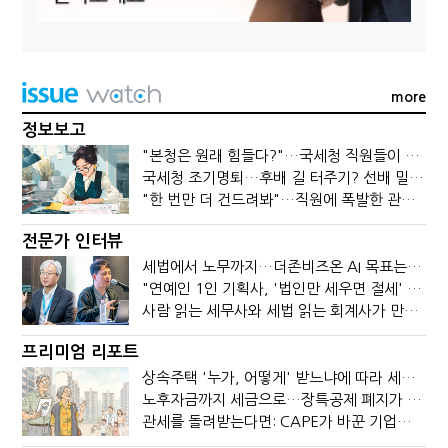
more
정보보고
"본청은 원래 힘들다?"…국세청 직원들이 떠나는 이유
국세청 조기명퇴…후배 길 터주기? 선배 밀어내기?
"한 번만 더 건드려봐"…직원에 폭발한 관세청장, 왜?
전문가 인터뷰
세법에서 노무까지…더존비즈온 AI 목표는 '전문가의 시간'
"연예인 1인 기획사, '법인만 세우면 절세' 시대 끝났다"
사람 읽는 세무사와 세법 읽는 회계사가 만나면?
프리미엄 리포트
상속주택 '누가, 어떻게' 받느냐에 따라 세금이 달라진다
노후자금까지 세금으로…장특공제 폐지가 부를 조세의 역설
관세를 돌려받는다면: CAPE가 바꾼 기업의 현금흐름