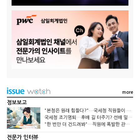
more
정보보고
"본청은 원래 힘들다?"…국세청 직원들이 떠나는 이유
국세청 조기명퇴…후배 길 터주기? 선배 밀어내기?
"한 번만 더 건드려봐"…직원에 폭발한 관세청장, 왜?
전문가 인터뷰