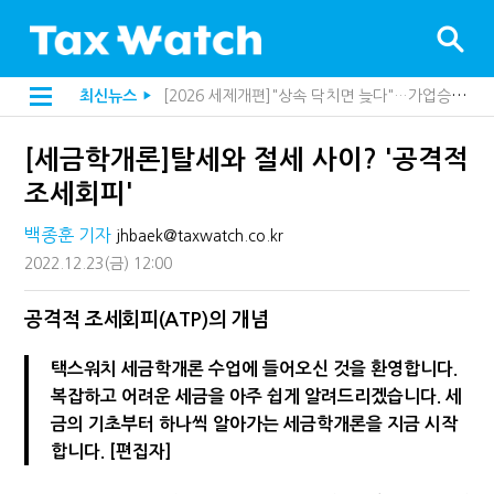
[2026 세제개편]종부세는 집값, 가업상속은 기술…납세자가 꼭 볼 5가지
최신뉴스
▶
해외 안 갔는데 긁힌 신용카드…관세청이 몇분 만에 찾아낸 비결은?
[2026 세제개편]10년 실거주도 불안…1주택자 세 부담 어떻게 달라질까
[세금학개론]탈세와 절세 사이? '공격적
전자담배 통관, 이제 제품이 아니라 공급망을 본다
[인터뷰]중앙정부 돈으로만 못 산다…지자체도 '경영'의 시대
조세회피'
"10년 넘게 7급은 문제"...인사로 답한 임광현 국세청장
지방재정공제회, 재정분석 수행기관 첫 선정…243개 지방정부 분석
백종훈 기자
jhbaek@taxwatch.co.kr
"정상 승계까지 막을까"…전문가가 본 가업상속공제 개편 우려
2022.12.23
(금)
12:00
"3.3% 시대 끝...세무플랫폼 사업모델 흔들린다"
내 지분만 봤다간 낭패…주식 양도세 추징 부른 '3가지 실수'
세무법인 HKL, 조사·재산세 전문가 임종수 세무사 영입
공격적 조세회피(ATP)의 개념
김밥엔 어떤 술 어울릴까?…국세청이 K-푸드 꺼낸 까닭
"세무플랫폼 문제 해결될 것"…세무사회 진단, 왜
택스워치 세금학개론 수업에 들어오신 것을 환영합니다.
배달라이더 원천징수 세금 인하…환급 플랫폼 수익성 악화될까
복잡하고 어려운 세금을 아주 쉽게 알려드리겠습니다. 세
상속·증여세 조사, 이제 코인거래소까지 샅샅이 본다
금의 기초부터 하나씩 알아가는 세금학개론을 지금 시작
고액자산가 더 옥죈다…해외신탁 미신고 제보에 포상금
반도체·AI로봇 국내 생산땐 세금 깎아준다
합니다. [편집자]
"오래 보유보다 오래 살아야"…1주택 세금 '실거주' 중심으로
강남이 좋다는 건 옛말…강서세무서장이 더 낫다?