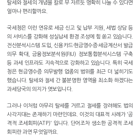
탈세와 절세의 개념을 칼로 무 자르듯 명확히 나눌 수 있다면
[2026 세제개편]"상속 닥치면 늦다"…가업승계 성패, 시간에 달렸다
얼마나 편리할까요.
국세청은 이런 연유로 세금 신고 및 납부 지원, 세법 상담 등
의 서비스를 강화해 성실납세 환경 조성에 힘 쏟고 있습니다.
전산분석시스템 도입, 신용카드·현금영수증·세금계산서 발급
의무 확대, 금융정보분석원(FIU) 정보통합분석시스템 구축
등 과세 인프라도 지속적으로 강화하고 있습니다. 특히 국세
청은 현금영수증 의무발행 업종의 범위를 최근 더 넓히기도
했습니다. 탈세와 절세 간 불분명한 영역을 최소화 하겠다는
과세당국의 의지가 엿보입니다.
그러나 이처럼 아무리 탈세를 거르고 절세를 장려해도 법의
사각지대는 존재하기 마련인데요. 이것의 대표적 사례가 '공
격적 조세회피(ATP)' 입니다. 단어조차 생소한 공격적 조세
회피란 과연 무엇일까요.