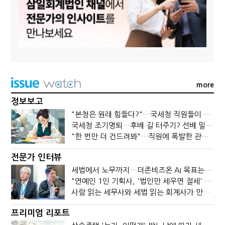
more
정보보고
"본청은 원래 힘들다?"…국세청 직원들이 떠나는 이유
국세청 조기명퇴…후배 길 터주기? 선배 밀어내기?
"한 번만 더 건드려봐"…직원에 폭발한 관세청장, 왜?
전문가 인터뷰
세법에서 노무까지…더존비즈온 AI 목표는 '전문가의 시간'
"연예인 1인 기획사, '법인만 세우면 절세' 시대 끝났다"
사람 읽는 세무사와 세법 읽는 회계사가 만나면?
프리미엄 리포트