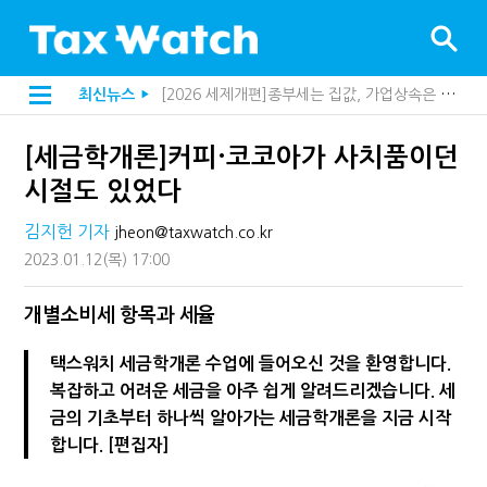
[2026 세제개편]종부세는 집값, 가업상속은 기술…납세자가 꼭 볼 5가지
최신뉴스
▶
해외 안 갔는데 긁힌 신용카드…관세청이 몇분 만에 찾아낸 비결은?
[2026 세제개편]10년 실거주도 불안…1주택자 세 부담 어떻게 달라질까
[세금학개론]커피·코코아가 사치품이던
전자담배 통관, 이제 제품이 아니라 공급망을 본다
[인터뷰]중앙정부 돈으로만 못 산다…지자체도 '경영'의 시대
시절도 있었다
"10년 넘게 7급은 문제"...인사로 답한 임광현 국세청장
지방재정공제회, 재정분석 수행기관 첫 선정…243개 지방정부 분석
김지헌 기자
jheon@taxwatch.co.kr
"정상 승계까지 막을까"…전문가가 본 가업상속공제 개편 우려
2023.01.12
(목)
17:00
"3.3% 시대 끝...세무플랫폼 사업모델 흔들린다"
내 지분만 봤다간 낭패…주식 양도세 추징 부른 '3가지 실수'
세무법인 HKL, 조사·재산세 전문가 임종수 세무사 영입
개별소비세 항목과 세율
김밥엔 어떤 술 어울릴까?…국세청이 K-푸드 꺼낸 까닭
"세무플랫폼 문제 해결될 것"…세무사회 진단, 왜
택스워치 세금학개론 수업에 들어오신 것을 환영합니다.
배달라이더 원천징수 세금 인하…환급 플랫폼 수익성 악화될까
복잡하고 어려운 세금을 아주 쉽게 알려드리겠습니다. 세
상속·증여세 조사, 이제 코인거래소까지 샅샅이 본다
금의 기초부터 하나씩 알아가는 세금학개론을 지금 시작
고액자산가 더 옥죈다…해외신탁 미신고 제보에 포상금
반도체·AI로봇 국내 생산땐 세금 깎아준다
합니다. [편집자]
"오래 보유보다 오래 살아야"…1주택 세금 '실거주' 중심으로
강남이 좋다는 건 옛말…강서세무서장이 더 낫다?