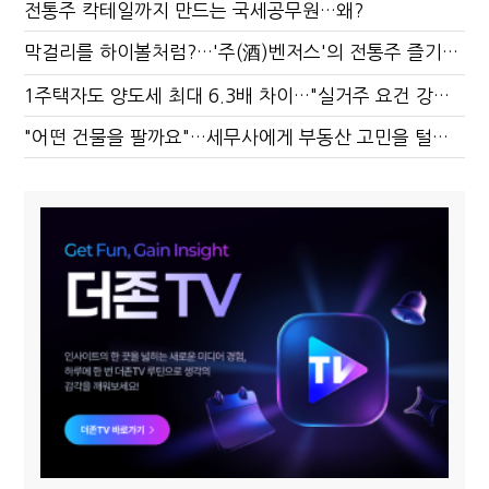
전통주 칵테일까지 만드는 국세공무원…왜?
막걸리를 하이볼처럼?…'주(酒)벤저스'의 전통주 즐기는 법
1주택자도 양도세 최대 6.3배 차이…"실거주 요건 강화하자"
"어떤 건물을 팔까요"…세무사에게 부동산 고민을 털어놓는 이유