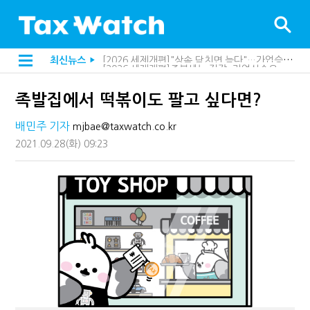
[2026 세제개편]종부세는 집값, 가업상속은 기술…납세자가 꼭 볼 5가지
최신뉴스
▶
해외 안 갔는데 긁힌 신용카드…관세청이 몇분 만에 찾아낸 비결은?
[2026 세제개편]10년 실거주도 불안…1주택자 세 부담 어떻게 달라질까
족발집에서 떡볶이도 팔고 싶다면?
전자담배 통관, 이제 제품이 아니라 공급망을 본다
[인터뷰]중앙정부 돈으로만 못 산다…지자체도 '경영'의 시대
배민주 기자
mjbae@taxwatch.co.kr
"10년 넘게 7급은 문제"...인사로 답한 임광현 국세청장
지방재정공제회, 재정분석 수행기관 첫 선정…243개 지방정부 분석
2021.09.28
(화)
09:23
"정상 승계까지 막을까"…전문가가 본 가업상속공제 개편 우려
"3.3% 시대 끝...세무플랫폼 사업모델 흔들린다"
내 지분만 봤다간 낭패…주식 양도세 추징 부른 '3가지 실수'
세무법인 HKL, 조사·재산세 전문가 임종수 세무사 영입
김밥엔 어떤 술 어울릴까?…국세청이 K-푸드 꺼낸 까닭
"세무플랫폼 문제 해결될 것"…세무사회 진단, 왜
배달라이더 원천징수 세금 인하…환급 플랫폼 수익성 악화될까
상속·증여세 조사, 이제 코인거래소까지 샅샅이 본다
고액자산가 더 옥죈다…해외신탁 미신고 제보에 포상금
반도체·AI로봇 국내 생산땐 세금 깎아준다
"오래 보유보다 오래 살아야"…1주택 세금 '실거주' 중심으로
강남이 좋다는 건 옛말…강서세무서장이 더 낫다?