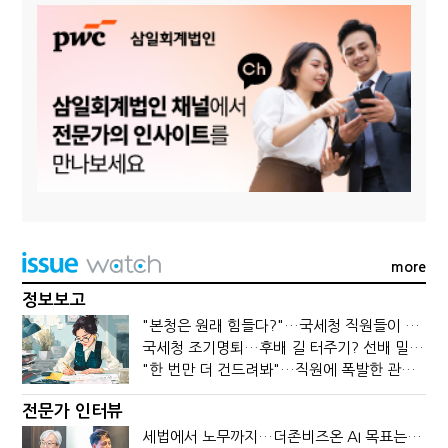
more
정보보고
"본청은 원래 힘들다?"…국세청 직원들이 떠나는 이유
국세청 조기명퇴…후배 길 터주기? 선배 밀어내기?
"한 번만 더 건드려봐"…직원에 폭발한 관세청장, 왜?
전문가 인터뷰
세법에서 노무까지…더존비즈온 AI 목표는 '전문가의 시간'