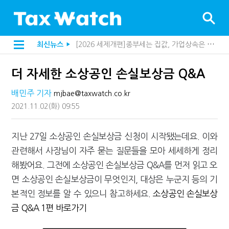
[2026 세제개편]종부세는 집값, 가업상속은 기술…납세자가 꼭 볼 5가지
최신뉴스
▶
[2026 세제개편]10년 실거주도 불안…1주택자 세 부담 어떻게 달라질까
지방재정공제회, 재정분석 수행기관 첫 선정…243개 지방정부 분석
더 자세한 소상공인 손실보상금 Q&A
[인터뷰]중앙정부 돈으로만 못 산다…지자체도 '경영'의 시대
"정상 승계까지 막을까"…전문가가 본 가업상속공제 개편 우려
배민주 기자
mjbae@taxwatch.co.kr
"3.3% 시대 끝...세무플랫폼 사업모델 흔들린다"
내 지분만 봤다간 낭패…주식 양도세 추징 부른 '3가지 실수'
2021.11.02
(화)
09:55
세무법인 HKL, 조사·재산세 전문가 임종수 세무사 영입
김밥엔 어떤 술 어울릴까?…국세청이 K-푸드 꺼낸 까닭
지난 27일 소상공인 손실보상금 신청이 시작됐는데요. 이와
전자담배 통관, 이제 제품이 아니라 공급망을 본다
미국 301조 新관세, 다음은 '공급과잉 관세'인가
관련해서 사장님이 자주 묻는 질문들을 모아 세세하게 정리
[인터뷰]"어떤 건물을 팔까요"…세무사에게 부동산 고민을 털어놓는 이유
해봤어요. 그전에 소상공인 손실보상금 Q&A를 먼저 읽고 오
"세무플랫폼 문제 해결될 것"…세무사회 진단, 왜
배달라이더 원천징수 세금 인하…환급 플랫폼 수익성 악화될까
면 소상공인 손실보상금이 무엇인지, 대상은 누군지 등의 기
상속·증여세 조사, 이제 코인거래소까지 샅샅이 본다
본적인 정보를 알 수 있으니 참고하세요.
소상공인 손실보상
고액자산가 더 옥죈다…해외신탁 미신고 제보에 포상금
금 Q&A 1편 바로가기
반도체·AI로봇 국내 생산땐 세금 깎아준다
"오래 보유보다 오래 살아야"…1주택 세금 '실거주' 중심으로
"10년 넘게 7급은 문제"...인사로 답한 임광현 국세청장