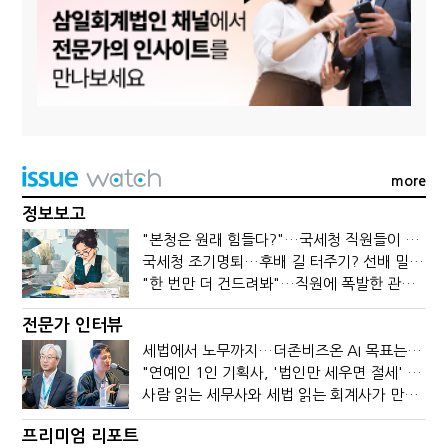
more
정보보고
"본청은 원래 힘들다?"…국세청 직원들이 떠나는 이유
국세청 조기명퇴…후배 길 터주기? 선배 밀어내기?
"한 번만 더 건드려봐"…직원에 폭발한 관세청장, 왜?
전문가 인터뷰
세법에서 노무까지…더존비즈온 AI 목표는 '전문가의 시간'
"연예인 1인 기획사, '법인만 세우면 절세' 시대 끝났다"
사람 읽는 세무사와 세법 읽는 회계사가 만나면?
프리미엄 리포트