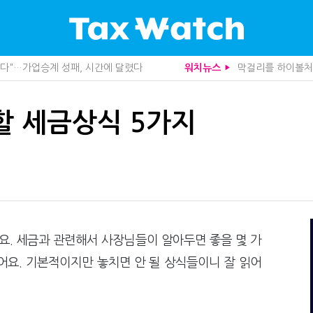
 늦다"…가업승계 성패, 시간에 달렸다
막걸리를 하이볼처럼
워치뉴스
, 가업상속은 기술…납세자가 꼭 볼 5가지
트럼프 관세는 끝
▶
관세청이 몇분 만에 찾아낸 비결은?
중앙정부 돈으로만 
도 불안…1주택자 세 부담 어떻게 달라질까
영세 전통주 업체
니라 공급망을 본다
미국 301조 新관
할 세금상식 5가지
산다…지자체도 '경영'의 시대
기업 AI 준비 수준
사로 답한 임광현 국세청장
"상속 닥치면 늦다
관 첫 선정…243개 지방정부 분석
1주택자도 양도세 
가 본 가업상속공제 개편 우려
10년 실거주도 불
사업모델 흔들린다"
"어떤 건물을 팔
세 추징 부른 '3가지 실수'
상속·증여세 조사,
문가 임종수 세무사 영입
전자담배 통관, 이
청이 K-푸드 꺼낸 까닭
종부세는 집값, 가
무사회 진단, 왜
함께 찾은 체납자 
요. 세금과 관련해서 사장님들이 알아두면 좋을 몇 가
…환급 플랫폼 수익성 악화될까
배달라이더 원천징
어요. 기본적이지만 놓치면 안 될 상식들이니 잘 읽어
래소까지 샅샅이 본다
수상한 업체 1분 만
 미신고 제보에 포상금
집 한 채 팔고 2
 깎아준다
반도체·AI로봇 국
주택 세금 '실거주' 중심으로
개정 세무사법 단속