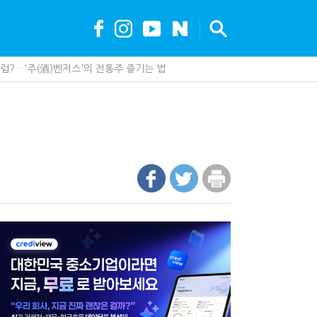
?…'주(酒)벤저스'의 전통주 즐기는 법
나지 않았다…미국의 강제노동 관세 전략
못 산다…지자체도 '경영'의 시대
가 백화점에 입점…비결은 국세청?
세, 다음은 '공급과잉 관세'인가
 진단한다…더존비즈온 'ARIX 모델' 고도화
"…가업승계 성패, 시간에 달렸다
최대 6.3배 차이…"실거주 요건 강화하자"
안…1주택자 세 부담 어떻게 달라질까
까요"…세무사에게 부동산 고민을 털어놓는 이유
 이제 코인거래소까지 샅샅이 본다
제 제품이 아니라 공급망을 본다
업상속은 기술…납세자가 꼭 볼 5가지
현금 1억…국세청·관세청 누가 가져갈까
수 세금 인하…환급 플랫폼 수익성 악화될까
에 '콕' 집는 세관 직원 정체는?
00억 공제…임광현 "무한정 혜택, 공정한가"
내 생산땐 세금 깎아준다
 효과…'올○스' 운영법인 폐업