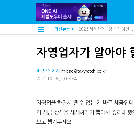
[2026 세제개편]"상속 닥치면
최신뉴스
[2026 세제개편]종부세는 집값
▶
해외 안 갔는데 긁힌 신용카드…
[2026 세제개편]10년 실거주
전자담배 통관, 이제 제품이 아
자영업자가 알아야 
[인터뷰]중앙정부 돈으로만 못 
"10년 넘게 7급은 문제"...인
지방재정공제회, 재정분석 수행기
배민주 기자
"정상 승계까지 막을까"…전문가
mjbae@taxwatch.co.kr
"3.3% 시대 끝...세무플랫폼 
2021.10.26
(화)
08:34
내 지분만 봤다간 낭패…주식 양도
세무법인 HKL, 조사·재산세 전
김밥엔 어떤 술 어울릴까?…국세
"세무플랫폼 문제 해결될 것"…세
자영업을 하면서 뗄 수 없는 게 바로 세금인데
배달라이더 원천징수 세금 인하
지 세금 상식을 세세하게가 뽑아서 정리해 봤
상속·증여세 조사, 이제 코인거
고액자산가 더 옥죈다…해외신탁
보고 챙겨두세요.
반도체·AI로봇 국내 생산땐 세금
"오래 보유보다 오래 살아야"…1