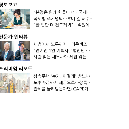
정보보고
"본청은 원래 힘들다?"…국세청 직원들이 떠나는 이유
국세청 조기명퇴…후배 길 터주기? 선배 밀어내기?
"한 번만 더 건드려봐"…직원에 폭발한 관세청장, 왜?
전문가 인터뷰
세법에서 노무까지…더존비즈온 AI 목표는 '전문가의 시간'
"연예인 1인 기획사, '법인만 세우면 절세' 시대 끝났다"
사람 읽는 세무사와 세법 읽는 회계사가 만나면?
프리미엄 리포트
상속주택 '누가, 어떻게' 받느냐에 따라 세금이 달라진다
노후자금까지 세금으로…장특공제 폐지가 부를 조세의 역설
관세를 돌려받는다면: CAPE가 바꾼 기업의 현금흐름