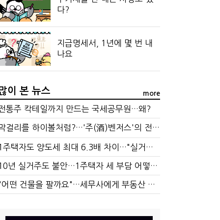
다?
지급명세서, 1년에 몇 번 내
나요
많이 본 뉴스
more
전통주 칵테일까지 만드는 국세공무원…왜?
막걸리를 하이볼처럼?…'주(酒)벤저스'의 전통주 즐기는 법
1주택자도 양도세 최대 6.3배 차이…"실거주 요건 강화하자"
10년 실거주도 불안…1주택자 세 부담 어떻게 달라질까
"어떤 건물을 팔까요"…세무사에게 부동산 고민을 털어놓는 이유