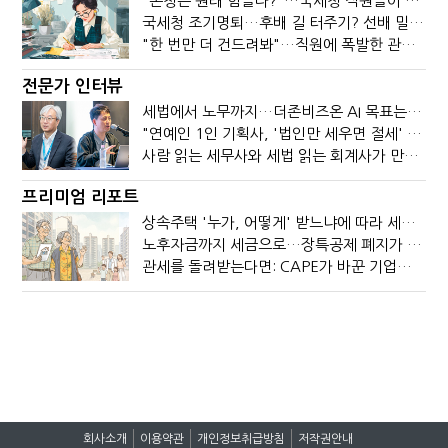
"본청은 원래 힘들다?"…국세청 직원들이 떠나는 이유
국세청 조기명퇴…후배 길 터주기? 선배 밀어내기?
"한 번만 더 건드려봐"…직원에 폭발한 관세청장, 왜?
전문가 인터뷰
세법에서 노무까지…더존비즈온 AI 목표는 '전문가의 시간'
"연예인 1인 기획사, '법인만 세우면 절세' 시대 끝났다"
사람 읽는 세무사와 세법 읽는 회계사가 만나면?
프리미엄 리포트
상속주택 '누가, 어떻게' 받느냐에 따라 세금이 달라진다
노후자금까지 세금으로…장특공제 폐지가 부를 조세의 역설
관세를 돌려받는다면: CAPE가 바꾼 기업의 현금흐름
회사소개
이용약관
개인정보취급방침
저작권안내