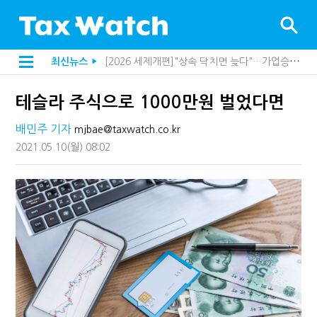
[2026 세제개편]종부세는 집값, 가업상속은 기술…납세자가 꼭 볼 5가지
최신뉴스
▶
해외 안 갔는데 긁힌 신용카드…관세청이 몇분 만에 찾아낸 비결은?
[2026 세제개편]10년 실거주도 불안…1주택자 세 부담 어떻게 달라질까
테슬라 주식으로 1000만원 벌었다면
전자담배 통관, 이제 제품이 아니라 공급망을 본다
[인터뷰]중앙정부 돈으로만 못 산다…지자체도 '경영'의 시대
배민주 기자
mjbae@taxwatch.co.kr
"10년 넘게 7급은 문제"...인사로 답한 임광현 국세청장
지방재정공제회, 재정분석 수행기관 첫 선정…243개 지방정부 분석
2021.05.10
(월)
08:02
"정상 승계까지 막을까"…전문가가 본 가업상속공제 개편 우려
"3.3% 시대 끝...세무플랫폼 사업모델 흔들린다"
내 지분만 봤다간 낭패…주식 양도세 추징 부른 '3가지 실수'
세무법인 HKL, 조사·재산세 전문가 임종수 세무사 영입
김밥엔 어떤 술 어울릴까?…국세청이 K-푸드 꺼낸 까닭
"세무플랫폼 문제 해결될 것"…세무사회 진단, 왜
배달라이더 원천징수 세금 인하…환급 플랫폼 수익성 악화될까
상속·증여세 조사, 이제 코인거래소까지 샅샅이 본다
고액자산가 더 옥죈다…해외신탁 미신고 제보에 포상금
반도체·AI로봇 국내 생산땐 세금 깎아준다
"오래 보유보다 오래 살아야"…1주택 세금 '실거주' 중심으로
강남이 좋다는 건 옛말…강서세무서장이 더 낫다?