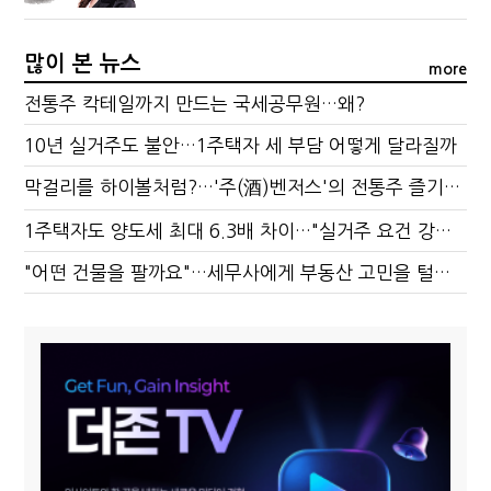
많이 본 뉴스
more
전통주 칵테일까지 만드는 국세공무원…왜?
10년 실거주도 불안…1주택자 세 부담 어떻게 달라질까
막걸리를 하이볼처럼?…'주(酒)벤저스'의 전통주 즐기는 법
1주택자도 양도세 최대 6.3배 차이…"실거주 요건 강화하자"
"어떤 건물을 팔까요"…세무사에게 부동산 고민을 털어놓는 이유